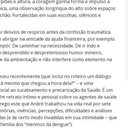
rpiões e altura, a coragem ganha forma e impulso a
ica, uma observação longínqua do alto sobre espaços
hão. Fortalecidas em suas escolhas, silêncios e
r desvios de respiros antes da confissão traumática.
 abrigar na amizade da ajuda financeira, por exemplo.
mpôr. De caminhar na necessidade. De ir indo e
 desprendido e despretensioso humor mineiro,
te da ambientação e não interfere como elemento na
eceu recentemente (que inclui no roteiro um diálogo
erá mesmo que chegou a hora dela?” – e uma
cial ao sucateamento e precarização da Saúde. É um
 Um retrato íntimo e pessoal sobre os agentes de saúde
ego este que André trabalhou na vida real por sete
rias, vivências, percepções, dificuldades e análises
as (e de certo modo invadidas em sua intimidade – que
família dos “meninos da dengue”).