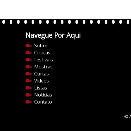
.
w
p
.
Navegue Por Aqui
c
o
Sobre
m
Críticas
/
Festivais
v
Mostras
e
Curtas
r
Vídeos
t
Listas
e
Notícias
n
Contato
t
e
©2
s
d