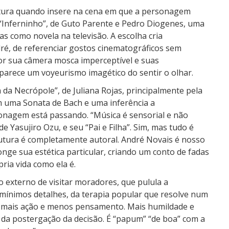
tura quando insere na cena em que a personagem
e “Inferninho”, de Guto Parente e Pedro Diogenes, uma
s como novela na televisão. A escolha cria
é, de referenciar gostos cinematográficos sem
or sua câmera mosca imperceptível e suas
 parece um voyeurismo imagético do sentir o olhar.
da Necrópole”, de Juliana Rojas, principalmente pela
com uma Sonata de Bach e uma inferência a
sonagem está passando. “Música é sensorial e não
de Yasujiro Ozu, e seu “Pai e Filha”. Sim, mas tudo é
utura é completamente autoral. André Novais é nosso
nge sua estética particular, criando um conto de fadas
pria vida como ela é.
 externo de visitar moradores, que pulula a
 mínimos detalhes, da terapia popular que resolve num
 É mais ação e menos pensamento. Mais humildade e
 da postergação da decisão. É “papum” “de boa” com a