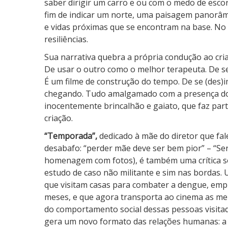
saber dirigir um carro e ou com o medo de esco
fim de indicar um norte, uma paisagem panorâm
e vidas próximas que se encontram na base. No c
resiliências.
Sua narrativa quebra a própria condução ao cria
De usar o outro como o melhor terapeuta. De se
É um filme de construção do tempo. De se (des)i
chegando. Tudo amalgamado com a presença do
inocentemente brincalhão e gaiato, que faz par
criação.
“Temporada”,
dedicado à mãe do diretor que fal
desabafo: “perder mãe deve ser bem pior” – “S
homenagem com fotos), é também uma crítica so
estudo de caso não militante e sim nas bordas.
que visitam casas para combater a dengue, empr
meses, e que agora transporta ao cinema as memó
do comportamento social dessas pessoas visitad
gera um novo formato das relações humanas: a 