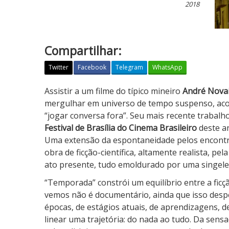
2018
Compartilhar:
Twitter
Facebook
Telegram
WhatsApp
T
Assistir a um filme do típico mineiro
André Novai
e
mergulhar em universo de tempo suspenso, ac
m
“jogar conversa fora”. Seu mais recente trabalh
p
Festival de Brasília do Cinema Brasileiro
deste an
o
Uma extensão da espontaneidade pelos encontr
r
obra de ficção-científica, altamente realista, pe
a
ato presente, tudo emoldurado por uma singeleza
d
“Temporada” constrói um equilíbrio entre a ficçã
a
vemos não é documentário, ainda que isso despe
épocas, de estágios atuais, de aprendizagens, 
linear uma trajetória: do nada ao tudo. Da sen