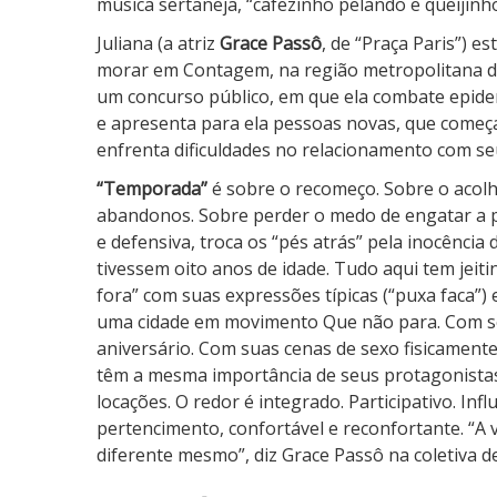
música sertaneja, “cafezinho pelando e queijinho
Juliana (a atriz
Grace Passô
, de “Praça Paris”) e
morar em Contagem, na região metropolitana d
um concurso público, em que ela combate epidem
e apresenta para ela pessoas novas, que começa
enfrenta dificuldades no relacionamento com seu
“Temporada”
é sobre o recomeço. Sobre o acolh
abandonos. Sobre perder o medo de engatar a pr
e defensiva, troca os “pés atrás” pela inocênc
tivessem oito anos de idade. Tudo aqui tem jei
fora” com suas expressões típicas (“puxa faca”) 
uma cidade em movimento Que não para. Com seu
aniversário. Com suas cenas de sexo fisicament
têm a mesma importância de seus protagonistas
locações. O redor é integrado. Participativo. In
pertencimento, confortável e reconfortante. “A 
diferente mesmo”, diz Grace Passô na coletiva d
5