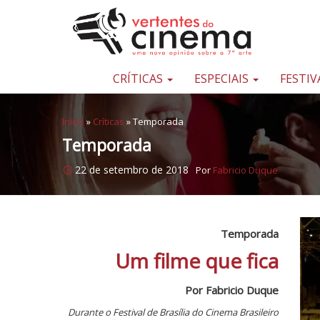
Pular para o conteúdo
Uma
nova
opinião
CRÍTICAS
ESPECIAIS
FESTIV
sobre
a
Início
»
Críticas
»
Temporada
sétima
Temporada
arte
22 de setembro de 2018
Por
Fabricio Duque
Temporada
Um filme que fica
Por Fabricio Duque
Durante o Festival de Brasília do Cinema Brasileiro