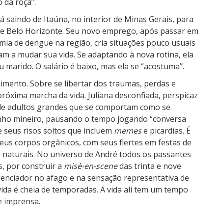
 da roça”.
stá saindo de Itaúna, no interior de Minas Gerais, para
e Belo Horizonte. Seu novo emprego, após passar em
ia de dengue na região, cria situações pouco usuais
m a mudar sua vida. Se adaptando à nova rotina, ela
 marido. O salário é baixo, mas ela se “acostuma”.
imento. Sobre se libertar dos traumas, perdas e
óxima marcha da vida. Juliana desconfiada, perspicaz
ia de adultos grandes que se comportam como se
tinho mineiro, pausando o tempo jogando “conversa
e seus risos soltos que incluem
memes
e picardias. É
s corpos orgânicos, com seus flertes em festas de
e naturais. No universo de André todos os passantes
, por construir a
misè-en-scene
das trinta e nove
fluenciador no afago e na sensação representativa de
vida é cheia de temporadas. A vida ali tem um tempo
e imprensa.