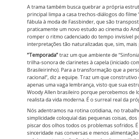
A trama também busca quebrar a própria estru
principal limpa a casa trechos-diálogos do film
fábula à moda de Fassbinder, que são transposta
praticamente um novo estudo ao cinema do Andr
romper o ritmo cadenciado do tempo invisível p
interpretações tão naturalizadas que, sim, mais
“Temporada”
traz um que ambiente de “Sinfonia 
trilha-sonora de clarinetes à capela (iniciado 
Brasileirinho). Para a transformação que a per
racional”, diz a equipe. Traz um que construtivo 
apenas uma vaga lembrança, visto que sua estr
Woody Allen brasileiro porque percebemos de lo
realista da vida moderna. É o surreal real da pró
Nós adentramos na rotina cotidiana, no trabalho
simplicidade coloquial das pequenas coisas, dos
piscar dos olhos todos os problemas sofridos.
sinceridade nas conversas e menos alimentação