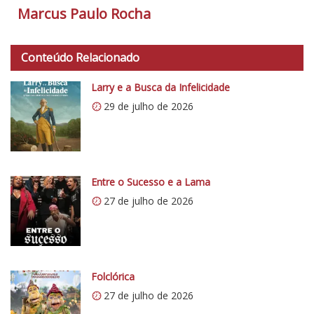
o
Marcus Paulo Rocha
t
a
d
Conteúdo Relacionado
o
Larry e a Busca da Infelicidade
C
29 de julho de 2026
r
í
t
i
c
Entre o Sucesso e a Lama
o
27 de julho de 2026
5
1
Folclórica
27 de julho de 2026