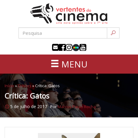
Uma
Pular
nova
para
opinião
o
sobre
conteúdo
a
sétima
arte
MENU
Início
»
Críticas
»
Crítica: Gatos
Crítica: Gatos
5 de julho de 2017
Por
Marcus Paulo Rocha