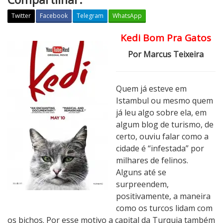
Twitter
Facebook
Telegram
WhatsApp
Kedi Bom Pra Gatos
C
r
Por Marcus Teixeira
í
t
i
Quem já esteve em
c
Istambul ou mesmo quem
a
já leu algo sobre ela, em
:
algum blog de turismo, de
G
certo, ouviu falar como a
a
cidade é “infestada” por
t
milhares de felinos.
o
Alguns até se
s
surpreendem,
positivamente, a maneira
como os turcos lidam com
os bichos. Por esse motivo a capital da Turquia também