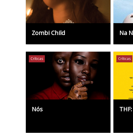
Zombi Child
Na N
Críticas
Críticas
Nós
THF: