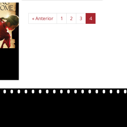
« Anterior
1
2
3
4