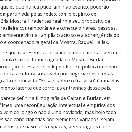
aqueles que nunca puderam ir ao evento, poderão
compartilhada pelas redes, com o espírito de
 24a Mostra Tiradentes reafirma seu propósito de
 brasileira contemporânea e conecta olhares, pessoas,
o ambiente virtual, amplia o acesso e a abrangência do
ão e coordenadora geral da Mostra, Raquel Hallak.
ine que representava a cidade mineira, mas a abertura
s Paula Gaitán, homenageada da Mostra. Burlan
produção incessante, independente e política que não
contra a cultura sucateada por negociações diretas
rafia do cineasta. “Ensaio sobre o fracasso” é uma das
mento latente que corrói as entranhas desse país.
arece definir a filmografia de Gaitan e Burlan, em
ilmes uma reconfiguração intelectual e empírica dos
ção vem de longe e não é uma novidade, mas hoje toda
es são condicionadas por elementos variados, sejam
imagens que nasce dos espaços, personagens e dos