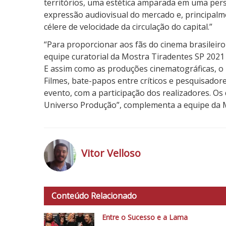
territórios, uma estética amparada em uma pers
expressão audiovisual do mercado e, principal
célere de velocidade da circulação do capital.”
“Para proporcionar aos fãs do cinema brasileir
equipe curatorial da Mostra Tiradentes SP 202
E assim como as produções cinematográficas, o
Filmes, bate-papos entre críticos e pesquisador
evento, com a participação dos realizadores. O
Universo Produção”, complementa a equipe da M
Vitor Velloso
h
t
Conteúdo Relacionado
t
p
Entre o Sucesso e a Lama
s