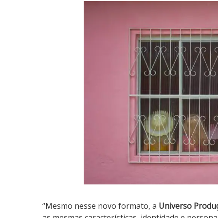
S
P
2
0
2
1
“Mesmo nesse novo formato, a
Universo Produ
as mesmas características, identidade e persona