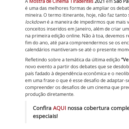
e
A
Mostra de Cinema Tiradentes
2021
em
São Pa
C
é uma das melhores formas de ampliar os debate
i
mineira. O termo itinerante, hoje, não faz tant
n
lockdown
é a maneira de impedirmos que mais v
e
conceitos inseridos em Janeiro, além de criar
m
na primeira edição online. Não à toa, devemos r
a
fim do ano, até para compreendermos se os en
d
calendários mantiveram-se até o presente mom
e
Refletindo sobre a temática da última edição
“Ve
T
novo evento a partir dos debates que se desd
i
país fadado à dependência econômica e o neoli
r
em uma frase o que é esse desafio de adaptar-se
a
compreender os desafios de um cinema que precis
d
produção diretamente.
e
n
Confira
AQUI
nossa cobertura complet
t
especiais!
e
s