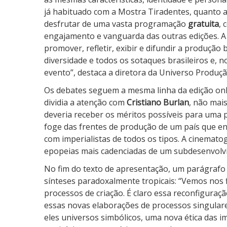
já habituado com a Mostra Tiradentes, quanto 
desfrutar de uma vasta programação
gratuita
, 
engajamento e vanguarda das outras edições. A
promover, refletir, exibir e difundir a produção
diversidade e todos os sotaques brasileiros e, n
evento”, destaca a diretora da Universo Produç
Os debates seguem a mesma linha da edição onl
dividia a atenção com
Cristiano Burlan
, não mai
deveria receber os méritos possíveis para uma 
foge das frentes de produção de um país que en
com imperialistas de todos os tipos. A cinematog
epopeias mais cadenciadas de um subdesenvolvi
No fim do texto de apresentação, um parágrafo p
sínteses paradoxalmente tropicais:
“Vemos nos f
processos de criação. É claro essa reconfigura
essas novas elaborações de processos singular
eles universos simbólicos, uma nova ética das 