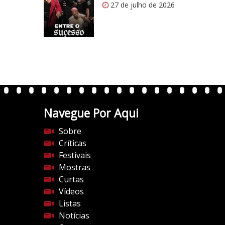
27 de julho de 2026
:
/
/
i
0
.
w
p
.
Navegue Por Aqui
c
Sobre
o
Críticas
m
Festivais
/
Mostras
v
Curtas
e
Vídeos
r
Listas
t
Notícias
e