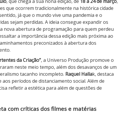
ulo
, que chega a sua nona edição, de
18 a 24 de março
,
s que ocorrem tradicionalmente na histórica cidade
o sentido, já que o mundo vive uma pandemia e o
idas sejam perdidas.
A ideia consegue expandir os
 uma nova abertura de programação para quem perdeu
essaltar a importância dessa edição mais próxima ao
caminhamentos preconizados à abertura dos
ento.
rtentes da Criação”
, a Universo Produção promove o
obraram neste meio tempo, além dos desavanços de um
beralismo tacanho incompleto.
Raquel Halla
k, destaca
 aos períodos de distanciamento social. Além de
a refletir a estética para além de questões de
a com críticas dos filmes e matérias