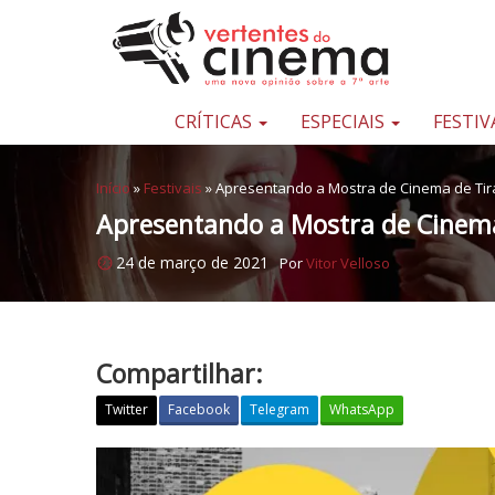
Pular para o conteúdo
Uma
nova
opinião
CRÍTICAS
ESPECIAIS
FESTIV
sobre
a
Início
»
Festivais
»
Apresentando a Mostra de Cinema de Tir
sétima
Apresentando a Mostra de Cinema
arte
24 de março de 2021
Por
Vitor Velloso
Compartilhar:
Twitter
Facebook
Telegram
WhatsApp
A
p