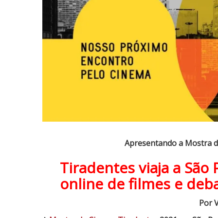
r
e
s
e
n
t
a
n
d
o
a
M
Apresentando a Mostra d
o
s
Tiradentes viaja a São
t
online de filmes e deb
r
a
Por V
d