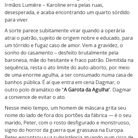
Irmãos Lumière – Karoline erra pelas ruas,
desesperada, e acaba encontrando um quarto sórdido
para viver.
A sorte parece subitamente virar quando a operária
atrai o patrão, sujeito de origem nobre e educado, para
um tórrido e fugaz caso de amor. Vem a gravidez, o
sonho do casamento – desfeito brutalmente pela
baronesa, mãe do hesitante e fraco patrão. Demitida na
sequência, resta o ato limite do auto-aborto, por meio
de uma enorme agulha, a ser consumado numa casa de
banhos pública. É aí que entra em cena Dagmar, o
outro polo dramático de “
A Garota da Agulha
”. Dagmar
a convence de evitar o ato.
Nesse meio tempo, um homem de máscara grita seu
nome do lado de fora dos portões da fábrica — é o seu
marido, Peter, com o rosto desfigurado e monstruoso,
signo do horror da guerra que grassava na Europa.
Peter encontrou sua subsistência atuando num circo de