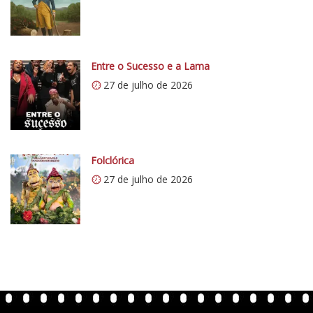
/
/
i
0
Entre o Sucesso e a Lama
.
27 de julho de 2026
w
p
.
c
o
Folclórica
m
27 de julho de 2026
/
v
e
r
t
e
n
t