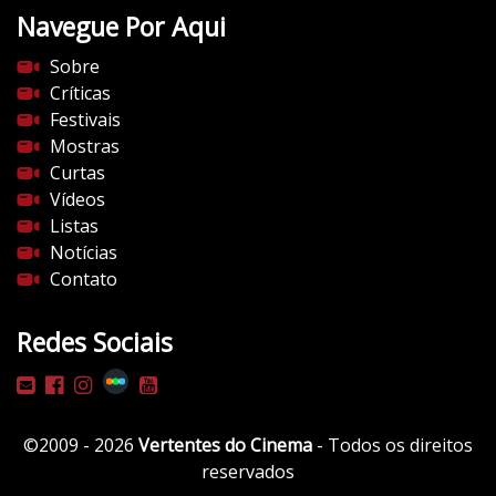
Navegue Por Aqui
e
s
Sobre
d
Críticas
o
Festivais
c
Mostras
i
Curtas
n
Vídeos
e
Listas
m
Notícias
a
Contato
.
c
Redes Sociais
o
m
/
w
©2009 - 2026
Vertentes do Cinema
- Todos os direitos
p
reservados
-