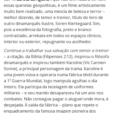
essas querelas geopolíticas, é um filme artisticamente
muito bem realizado, uma mescla de beleza e terror –
melhor dizendo, de temor e tremor, título do livro de
outro dinamarquês ilustre, Soren Kierkegaard. Sim,
pois a excelência da fotografia, preto e branco
contrastado, arrebata em todos os espaços cênicos,
interior ou exterior, repugnante ou acolhedor.
Continue a trabalhar sua salvação com temor e tremor
– a citação, da Bíblia (Filipenses 2:12), inspirou o filósofo
dinamarquês e inspirou também Karoline (Vic Carmen
Sonne), a principal personagem da trama. Karoline é
uma jovem viúva e operaria numa fábrica têxtil durante
a 1ª Guerra Mundial, logo manipula agulhas o dia
inteiro. Ela participa da tecelagem de uniformes
militares – e seu marido desapareceu há um ano nos
combates. Não consegue pagar o aluguel onde mora, é
despejada. À saída da fábrica – plano que repete o
enquadramento da famosa imagem pioneira dos