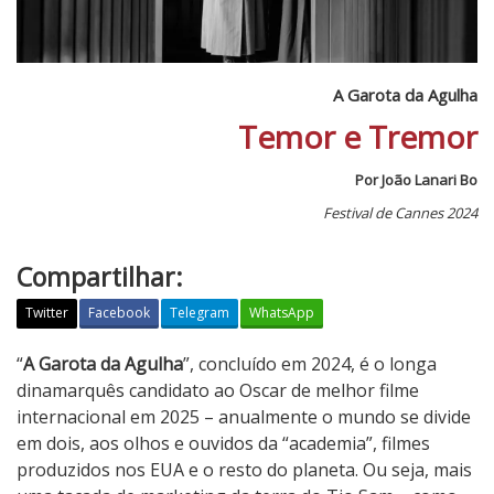
A Garota da Agulha
Temor e Tremor
Por João Lanari Bo
Festival de Cannes 2024
Compartilhar:
Twitter
Facebook
Telegram
WhatsApp
A
“
A Garota da Agulha
”, concluído em 2024, é o longa
G
dinamarquês candidato ao Oscar de melhor filme
a
internacional em 2025 – anualmente o mundo se divide
r
em dois, aos olhos e ouvidos da “academia”, filmes
o
produzidos nos EUA e o resto do planeta. Ou seja, mais