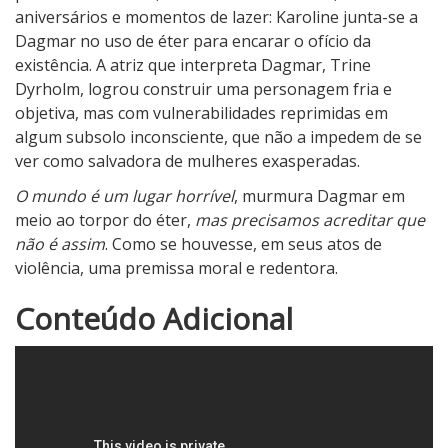
aniversários e momentos de lazer: Karoline junta-se a
Dagmar no uso de éter para encarar o ofício da
existência. A atriz que interpreta Dagmar, Trine
Dyrholm, logrou construir uma personagem fria e
objetiva, mas com vulnerabilidades reprimidas em
algum subsolo inconsciente, que não a impedem de se
ver como salvadora de mulheres exasperadas.
O mundo é um lugar horrível
, murmura Dagmar em
meio ao torpor do éter,
mas precisamos acreditar que
não é assim
. Como se houvesse, em seus atos de
violência, uma premissa moral e redentora.
4
Conteúdo Adicional
N
o
t
a
d
o