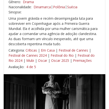
Gênero:
Drama
Nacionalidade:
Dinamarca
Polônia
Suécia
Sinopse:
Uma jovem grávida e recém-desempregada luta para
sobreviver em Copenhague após a Primeira Guerra
Mundial. Ela é acolhida por uma mulher carismática para
ajudar a comandar uma agência de adoção clandestina.
As duas formam um vínculo inesperado, até que uma
descoberta repentina muda tudo.
Categoria:
Críticas
|
Em Casa
|
Festival de Cannes
|
Festival de Cannes 2024
|
Festival do Rio
|
Festival do
Rio 2024
|
Mubi
|
Oscar
|
Oscar 2025
|
Premiações
Avaliação:
4 de 5