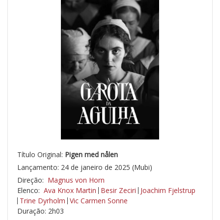
Título Original:
Pigen med nålen
Lançamento: 24 de janeiro de 2025 (Mubi)
Direção:
Magnus von Horn
Elenco:
Ava Knox Martin
Besir Zeciri
Joachim Fjelstrup
Trine Dyrholm
Vic Carmen Sonne
Duração: 2h03