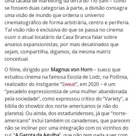
t
uma tacada de marketing da terra do Tio Sam – como
a
se fossem duas categorias à parte, a divisão consagra
d
uma visão de mundo que ordena o universo
a
cinematográfico de forma arbitrária, centro e periferia.
A
Tal visão não é exclusiva do que se passa no cinema:
g
ouvir o atual locatário da Casa Branca falar sobre
u
anseios expansionistas, por mais desatinados que
l
sejam, compartilha, digamos, da mesma matriz
h
conceitual.
a
O filme, dirigido por
Magnus von Horn
– sueco que
estudou cinema na famosa Escola de Lodz, na Polônia,
realizador do instigante “
Sweat
”, em 2020 – é um
“pesadelo expressionista de uma mulher abandonada
pela sociedade”, como expressou crítico do “Variety”, a
bíblia do showbiz dos norte-americanos (e não do
planeta). Ou ainda, dos estadunidenses, já que “norte-
americano” inclui também os canadenses, que parecem
não se inclinar por uma integração com os vizinhos do
sul. “
A Garota da Agulha
”, que não tem nada a ver com