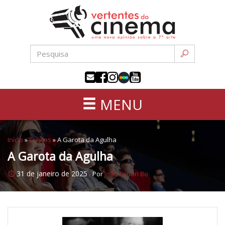
Uma
Pular
nova
para
opinião
o
sobre
conteúdo
a
sétima
arte
MENU
Início
»
Críticas
»
A Garota da Agulha
A Garota da Agulha
31 de janeiro de 2025
Por
João Lanari Bo