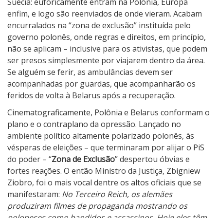
Suécia: euforicamente entram na Polônia, Europa
enfim, e logo são reenviados de onde vieram. Acabam
encurralados na “zona de exclusão” instituída pelo
governo polonês, onde regras e direitos, em princípio,
não se aplicam – inclusive para os ativistas, que podem
ser presos simplesmente por viajarem dentro da área.
Se alguém se ferir, as ambulâncias devem ser
acompanhadas por guardas, que acompanharão os
feridos de volta à Belarus após a recuperação.
Cinematograficamente, Polônia e Belarus conformam o
plano e o contraplano da opressão. Lançado no
ambiente político altamente polarizado polonês, às
vésperas de eleições – que terminaram por alijar o PiS
do poder – “
Zona de Exclusão
” despertou óbvias e
fortes reações. O então Ministro da Justiça, Zbigniew
Ziobro, foi o mais vocal dentre os altos oficiais que se
manifestaram:
No Terceiro Reich, os alemães
produziram filmes de propaganda mostrando os
poloneses como bandidos e assassinos. Hoje eles têm