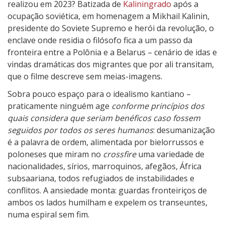
x
realizou em 2023? Batizada de
Kaliningrado
após a
c
ocupação soviética, em homenagem a Mikhail Kalinin,
l
presidente do Soviete Supremo e herói da revolução, o
u
enclave onde residia o filósofo fica a um passo da
s
fronteira entre a Polônia e a Belarus – cenário de idas e
ã
vindas dramáticas dos migrantes que por ali transitam,
o
que o filme descreve sem meias-imagens.
Sobra pouco espaço para o idealismo kantiano –
praticamente ninguém age
conforme princípios dos
quais considera que seriam benéficos caso fossem
seguidos por todos os seres humanos
: desumanização
é a palavra de ordem, alimentada por bielorrussos e
poloneses que miram no
crossfire
uma variedade de
nacionalidades, sírios, marroquinos, afegãos, África
subsaariana, todos refugiados de instabilidades e
conflitos. A ansiedade monta: guardas fronteiriços de
ambos os lados humilham e expelem os transeuntes,
numa espiral sem fim.