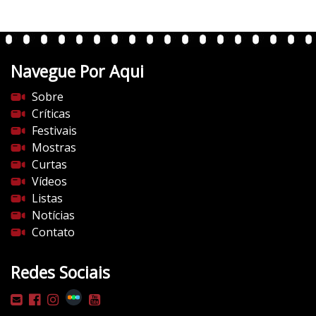
t
e
n
t
Navegue Por Aqui
e
s
Sobre
d
Críticas
o
Festivais
c
Mostras
i
Curtas
n
Vídeos
e
Listas
m
Notícias
a
Contato
.
c
Redes Sociais
o
m
/