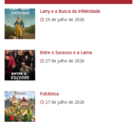
p
Larry e a Busca da Infelicidade
s
29 de julho de 2026
:
/
/
i
0
Entre o Sucesso e a Lama
.
27 de julho de 2026
w
p
.
c
o
Folclórica
m
27 de julho de 2026
/
v
e
r