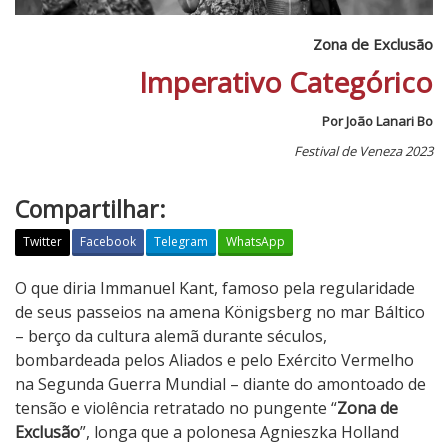
Zona de Exclusão
Imperativo Categórico
Por João Lanari Bo
Festival de Veneza 2023
Compartilhar:
Twitter
Facebook
Telegram
WhatsApp
Z
O que diria Immanuel Kant, famoso pela regularidade
o
de seus passeios na amena Königsberg no mar Báltico
n
– berço da cultura alemã durante séculos,
a
bombardeada pelos Aliados e pelo Exército Vermelho
d
na Segunda Guerra Mundial – diante do amontoado de
e
tensão e violência retratado no pungente “
Zona de
E
Exclusão
”, longa que a polonesa Agnieszka Holland