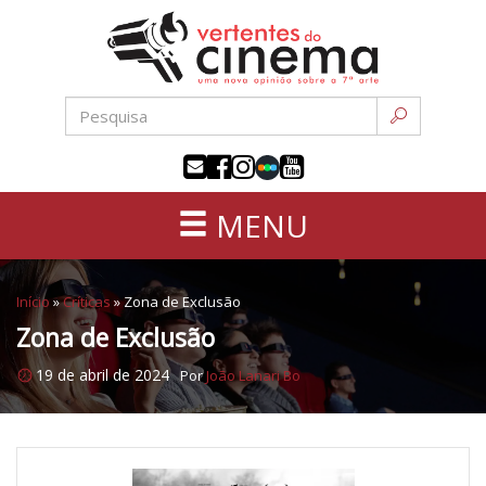
Uma
Pular
nova
para
opinião
o
sobre
conteúdo
a
sétima
arte
MENU
Início
»
Críticas
»
Zona de Exclusão
Zona de Exclusão
19 de abril de 2024
Por
João Lanari Bo