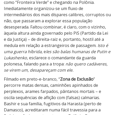
como “Fronteira Verde” e chegando na Polônia.
Imediatamente organizou-se um fluxo de
intermediários dos mais díspares calibres, corruptos ou
não, que passaram a explorar essa população
desesperada. Faltou combinar, é claro, com o vizinho,
àquela altura ainda governado pelo PiS (Partido da Lei
e da Justiça) – de direita-raiz e, portanto, hostil até a
medula em relação a estrangeiros de passagem.
Isto é
uma guerra híbrida
, e
les são balas humanas de Putin e
Lukashenko
, esclarece o comandante da guarda
polonesa, falando para a tropa:
não quero cadáveres,
se virem um, desapareçam com ele.
Filmado em preto-e-branco, “
Zona de Exclusão
”
percorre matas densas, caminhões apinhados de
perplexos, arames farpados, pântanos mortais – e
oscila sequências de aflição com (falsas) calmarias.
Bashir e sua família, fugitivos da Harasta (perto de
Damasco), acreditaram numa fácil travessia para a