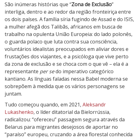
São inúmeras histórias que “
Zona de Exclusão
”
interliga, dentro e ao redor da região fronteiriça entre
os dois países. A família síria fugindo de Assad e do ISIS,
a mulher afegã dos Talibãs, africanos em busca de
trabalho na opulenta União Europeia: do lado polonês,
o guarda polaco que luta contra sua consciência,
voluntários idealistas preocupados em aliviar dores e
frustações dos viajantes, e a psicóloga que vive perto
da zona de exclusão e se choca com o que vê – ela é a
representante
per se
do imperativo categórico
kantiano. As línguas faladas nessa Babel moderna se
sobrepõem à medida que os vários personagens se
juntam.
Tudo começou quando, em 2021,
Aleksandr
Lukashenko
, o líder ditatorial da Bielorrússia,
radicalizou: “ofereceu” passagem segura através da
Belarus para migrantes desejosos de aportar no
“paraíso” europeu, cruzando a área florestal conhecida