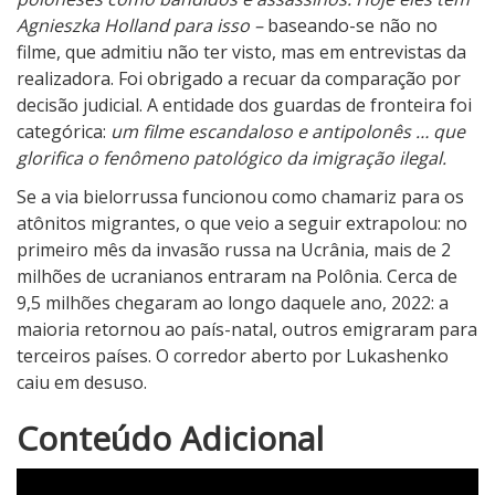
Agnieszka Holland para isso –
baseando-se não no
filme, que admitiu não ter visto, mas em entrevistas da
realizadora. Foi obrigado a recuar da comparação por
decisão judicial. A entidade dos guardas de fronteira foi
categórica:
um filme escandaloso e antipolonês … que
glorifica o fenômeno patológico da imigração ilegal.
Se a via bielorrussa funcionou como chamariz para os
atônitos migrantes, o que veio a seguir extrapolou: no
primeiro mês da invasão russa na Ucrânia, mais de 2
milhões de ucranianos entraram na Polônia. Cerca de
9,5 milhões chegaram ao longo daquele ano, 2022: a
maioria retornou ao país-natal, outros emigraram para
terceiros países. O corredor aberto por Lukashenko
caiu em desuso.
4
Conteúdo Adicional
N
o