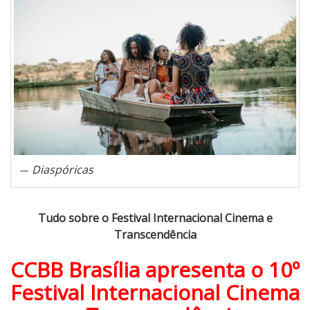
d
o
s
o
b
r
e
o
F
e
Diaspóricas
s
t
i
Tudo sobre o Festival Internacional Cinema e
v
Transcendência
a
l
CCBB Brasília apresenta o 10º
I
Festival Internacional Cinema
n
t