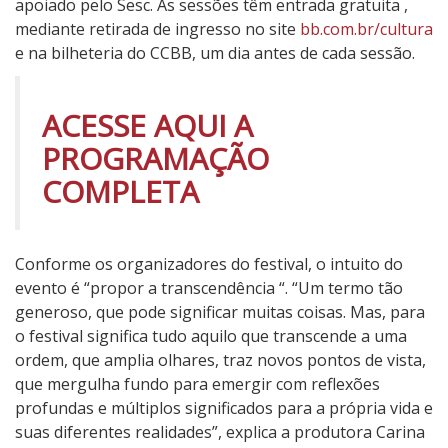
apoiado pelo Sesc. As sessões têm entrada gratuita ,
a
mediante retirada de ingresso no site
bb.com.br/cultura
n
e na bilheteria do CCBB, um dia antes de cada sessão.
s
c
ACESSE AQUI A
e
n
PROGRAMAÇÃO
d
COMPLETA
ê
n
c
i
Conforme os organizadores do festival, o intuito do
a
evento é “propor a transcendência “. “Um termo tão
2
generoso, que pode significar muitas coisas. Mas, para
0
o festival significa tudo aquilo que transcende a uma
2
ordem, que amplia olhares, traz novos pontos de vista,
5
que mergulha fundo para emergir com reflexões
profundas e múltiplos significados para a própria vida e
suas diferentes realidades”, explica a produtora Carina