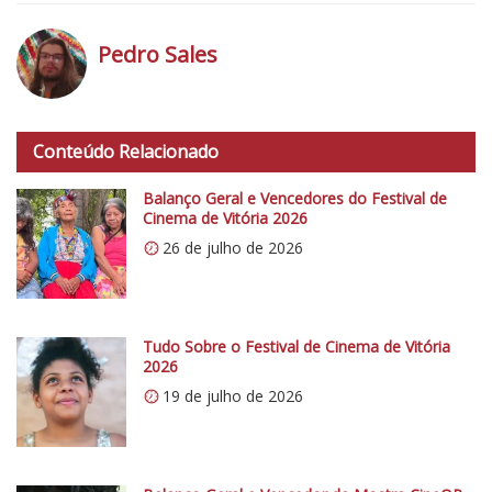
Pedro Sales
h
t
Conteúdo Relacionado
t
p
Balanço Geral e Vencedores do Festival de
s
Cinema de Vitória 2026
:
26 de julho de 2026
/
/
i
0
Tudo Sobre o Festival de Cinema de Vitória
2026
.
19 de julho de 2026
w
p
.
c