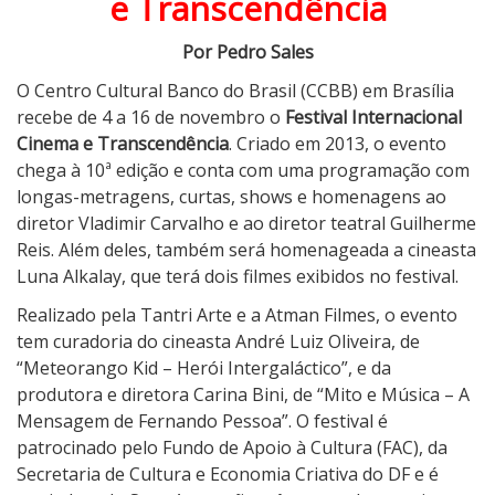
e Transcendência
e
r
Por Pedro Sales
n
O Centro Cultural Banco do Brasil (CCBB) em Brasília
a
recebe de 4 a 16 de novembro o
Festival Internacional
c
Cinema e Transcendência
. Criado em 2013, o evento
i
chega à 10ª edição e conta com uma programação com
o
longas-metragens, curtas, shows e homenagens ao
n
diretor Vladimir Carvalho e ao diretor teatral Guilherme
a
Reis. Além deles, também será homenageada a cineasta
l
Luna Alkalay, que terá dois filmes exibidos no festival.
C
i
Realizado pela Tantri Arte e a Atman Filmes, o evento
n
tem curadoria do cineasta André Luiz Oliveira, de
e
“Meteorango Kid – Herói Intergaláctico”, e da
m
produtora e diretora Carina Bini, de “Mito e Música – A
a
Mensagem de Fernando Pessoa”. O festival é
e
patrocinado pelo Fundo de Apoio à Cultura (FAC), da
T
Secretaria de Cultura e Economia Criativa do DF e é
r