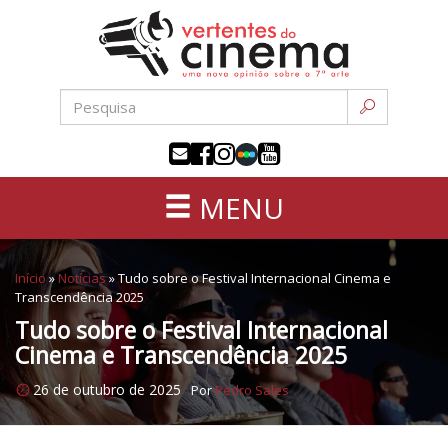
Uma
Pular
nova
para
opinião
o
sobre
conteúdo
a
sétima
arte
MENU
Início
»
Notícias
»
Tudo sobre o Festival Internacional Cinema e
Transcendência 2025
Tudo sobre o Festival Internacional
Cinema e Transcendência 2025
26 de outubro de 2025
Por
Pedro Sales