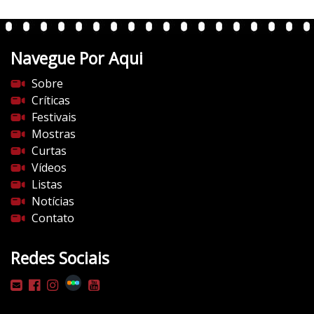
e
n
t
Navegue Por Aqui
e
s
Sobre
d
Críticas
o
Festivais
c
Mostras
i
Curtas
n
Vídeos
e
Listas
m
Notícias
a
Contato
.
c
Redes Sociais
o
m
/