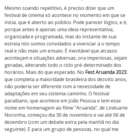
d
Mesmo soando repetitivo, é preciso dizer que um
o
festival de cinema só acontece no momento em que se
o
inicia, que é aberto ao público. Pode parecer lógico, e é,
q
porque antes é apenas uma ideia representativa,
u
organizada e programada, mas do instante de sua
e
estreia nós somos convidados a vivenciar a o tempo
a
real e não mais um ensaio. É inevitável que atrasos
c
aconteçam e situações adversas, ora imperiosas, sejam
o
geradas, alterando todo o ciclo pré-determinado dos
n
horários. Mais do que esperado. No
Fest Aruanda 2023
,
t
que completa a maioridade brasileira dos dezoito anos,
e
não poderia ser diferente com a necessidade de
c
adaptações em seu sistema-caminho. O festival
e
paraibano, que acontece em João Pessoa e tem esse
n
nome em homenagem ao filme “Aruanda”, de Linduarte
o
Noronha, começou dia 30 de novembro e vai até 06 de
F
dezembro (com um debate extra pela manhã no dia
e
seguinte). E para um grupo de pessoas, no qual me