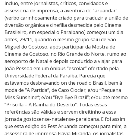
s
incluo, entre jornalistas, críticos, convidados e
t
assessoria de imprensa, a aventura do “aruandar”
A
(verbo carinhosamente criado para traduzir a união de
r
diversão orgânica e cinefilia desmedida pelo Cinema
u
Brasileiro, em especial o Paraibano) começou um dia
a
antes, 29/11, quando o mesmo grupo saiu de São
n
Miguel do Gostoso, após participar da Mostra de
d
Cinema de Gostoso, no Rio Grande do Norte, rumo ao
a
aeroporto de Natal e depois conduzido a viajar para
2
João Pessoa em um ônibus “escolar” ofertado pela
0
Universidade Federal da Paraíba. Parecia que
2
estávamos desbravando on the road o Brasil, bem à
3
moda de “A Partida”, de Caco Ciocler; e/ou “Pequena
Miss Sunshine”; e/ou “Bye Bye Brazil”; e/ou até mesmo
“Priscilla – A Rainha do Deserto”. Todas essas
referências são válidas e servem direitinho a essa
jornada gostosense-natalense-paraibana. E foi assim
que esta edição do Fest Aruanda começou para mim, a
assessora de imprensa Flávia Miranda, os jornalistas