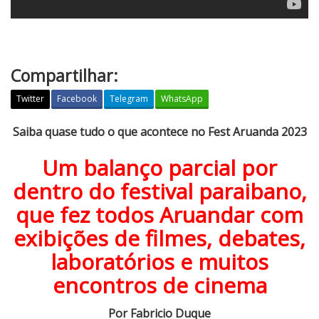
Compartilhar:
Twitter
Facebook
Telegram
WhatsApp
S
Saiba quase tudo o que acontece no Fest Aruanda 2023
a
Um balanço parcial por
i
b
dentro do festival paraibano,
a
que fez todos Aruandar com
q
exibições de filmes, debates,
u
a
laboratórios e muitos
s
encontros de cinema
e
t
Por Fabricio Duque
u