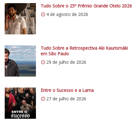
p
Tudo Sobre o 25º Prêmio Grande Otelo 2026
s
4 de agosto de 2026
:
/
/
i
0
Tudo Sobre a Retrospectiva Aki Kaurismäki
em São Paulo
.
29 de julho de 2026
w
p
.
c
Entre o Sucesso e a Lama
o
27 de julho de 2026
m
/
v
e
r
t