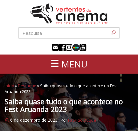
Uma
Pular
nova
para
opinião
o
sobre
conteúdo
a
sétima
arte
MENU
Início
»
Destaque
»
Saiba quase tudo o que acontece no Fest
Aruanda 2023
Saiba quase tudo o que acontece no
Fest Aruanda 2023
6 de dezembro de 2023
Por
Fabricio Duque