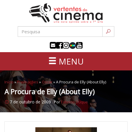
Uma
Pular
nova
para
opinião
o
sobre
conteúdo
a
sétima
arte
MENU
Início
»
Premiações
»
Oscar
»
A Procura de Elly (About Elly)
A Procura de Elly (About Elly)
7 de outubro de 2009
Por
Fabricio Duque