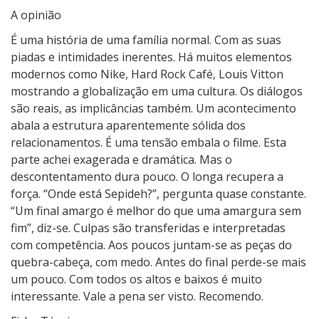
o
A opinião
u
É uma história de uma família normal. Com as suas
t
piadas e intimidades inerentes. Há muitos elementos
E
modernos como Nike, Hard Rock Café, Louis Vitton
l
mostrando a globalização em uma cultura. Os diálogos
l
são reais, as implicâncias também. Um acontecimento
y
abala a estrutura aparentemente sólida dos
)
relacionamentos. É uma tensão embala o filme. Esta
parte achei exagerada e dramática. Mas o
descontentamento dura pouco. O longa recupera a
força. “Onde está Sepideh?”, pergunta quase constante.
“Um final amargo é melhor do que uma amargura sem
fim”, diz-se. Culpas são transferidas e interpretadas
com competência. Aos poucos juntam-se as peças do
quebra-cabeça, com medo. Antes do final perde-se mais
um pouco. Com todos os altos e baixos é muito
interessante. Vale a pena ser visto. Recomendo.