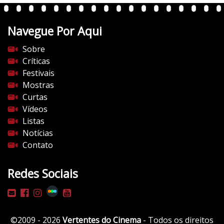
n
t
Navegue Por Aqui
e
s
Sobre
d
Críticas
o
Festivais
c
Mostras
i
Curtas
n
Vídeos
e
Listas
m
Notícias
a
Contato
.
c
Redes Sociais
o
m
/
w
©2009 - 2026
Vertentes do Cinema
- Todos os direitos