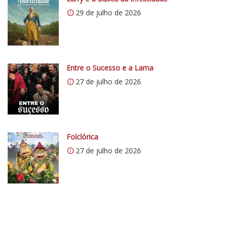
s
29 de julho de 2026
:
/
/
i
0
Entre o Sucesso e a Lama
.
27 de julho de 2026
w
p
.
c
Folclórica
o
27 de julho de 2026
m
/
v
e
r
t
e