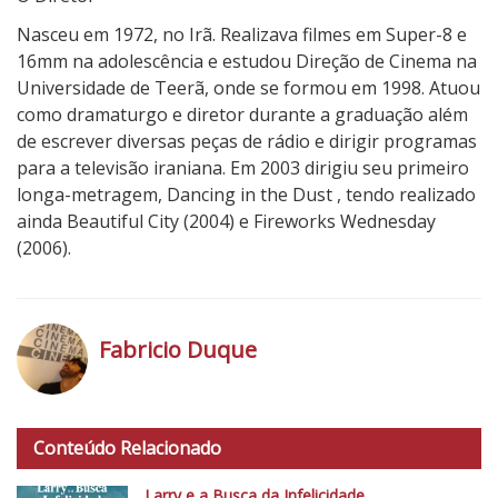
Nasceu em 1972, no Irã. Realizava filmes em Super-8 e
16mm na adolescência e estudou Direção de Cinema na
Universidade de Teerã, onde se formou em 1998. Atuou
como dramaturgo e diretor durante a graduação além
de escrever diversas peças de rádio e dirigir programas
para a televisão iraniana. Em 2003 dirigiu seu primeiro
longa-metragem, Dancing in the Dust , tendo realizado
ainda Beautiful City (2004) e Fireworks Wednesday
(2006).
Fabricio Duque
h
t
Conteúdo Relacionado
t
p
Larry e a Busca da Infelicidade