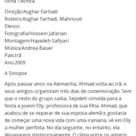
Ficha Técnica
Direção:Asghar Farhadi
Roteiro:Asghar Farhadi, Mahnoud
Elenco:
Fotografia:Hossein Jafarian
Montagem:Hayedeh Safiyari
Música:Andrea Bauer
País:Irã
Ano:2009
A Sinopse
Após passar anos na Alemanha, Ahmad volta ao Irã, e
seus amigos organizam três dias de comemoração. Sem
que o resto do grupo saiba, Sepideh convida para a
festa a jovem Elly, professora de sua filha. Ahmad, que
acabou de se separar de sua esposa alemã e gostaria
de começar uma nova vida com uma iraniana, vê em Elly
a mulher perfeita. No dia seguinte, no entanto, ela
desaparece misteriosamente. O clima entre os amigos