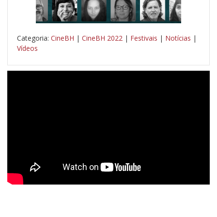
Categoria:
CineBH
|
CineBH 2022
|
Festivais
|
Notícias
|
Vídeos