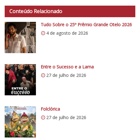
t
Conteúdo Relacionado
t
p
Tudo Sobre o 25º Prêmio Grande Otelo 2026
s
4 de agosto de 2026
:
/
/
i
0
Entre o Sucesso e a Lama
.
27 de julho de 2026
w
p
.
c
Folclórica
o
27 de julho de 2026
m
/
v