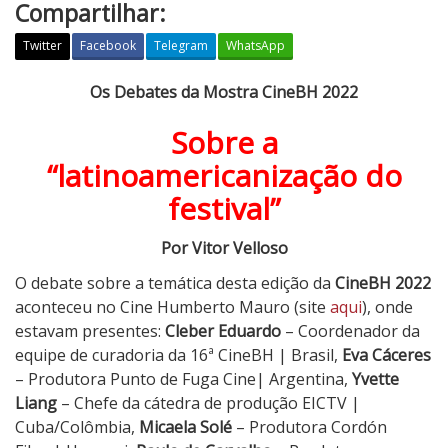
Compartilhar:
Twitter
Facebook
Telegram
WhatsApp
O
Os Debates da Mostra CineBH 2022
s
Sobre a
D
e
“latinoamericanização do
b
festival”
a
t
Por Vitor Velloso
e
s
O debate sobre a temática desta edição da
CineBH 2022
d
aconteceu no Cine Humberto Mauro (site
aqui
), onde
a
estavam presentes:
Cleber Eduardo
– Coordenador da
M
equipe de curadoria da 16ª CineBH | Brasil,
Eva Cáceres
o
– Produtora Punto de Fuga Cine| Argentina,
Yvette
s
Liang
– Chefe da cátedra de produção EICTV |
t
Cuba/Colômbia,
Micaela Solé
– Produtora Cordón