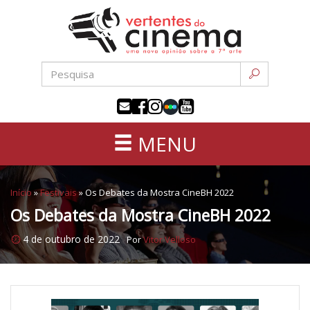
Uma
Pular
nova
para
opinião
o
sobre
conteúdo
a
sétima
arte
MENU
Início
»
Festivais
»
Os Debates da Mostra CineBH 2022
Os Debates da Mostra CineBH 2022
4 de outubro de 2022
Por
Vitor Velloso