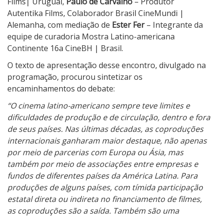
r
Films| Uruguai,
Paulo de Carvalho
– Produtor
a
Autentika Films, Colaborador Brasil CineMundi |
C
Alemanha, com mediação de
Ester Fer
– Integrante da
i
equipe de curadoria Mostra Latino-americana
n
Continente 16a CineBH | Brasil.
e
O texto de apresentação desse encontro, divulgado na
B
programação, procurou sintetizar os
H
encaminhamentos do debate:
2
“O cinema latino-americano sempre teve limites e
0
dificuldades de produção e de circulação, dentro e fora
2
de seus países. Nas últimas décadas, as coproduções
2
internacionais ganharam maior destaque, não apenas
por meio de parcerias com Europa ou Ásia, mas
também por meio de associações entre empresas e
fundos de diferentes países da América Latina. Para
produções de alguns países, com tímida participação
estatal direta ou indireta no financiamento de filmes,
as coproduções são a saída. Também são uma