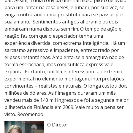
bar. Assim, Tuula convida um charmoso piloto de avião
para um jantar na casa deles, e Juhani, por sua vez, se
vinga contratando uma prostituta para se passar por
sua amante. Sentimentos antigos afloram e os dois
embarcam numa disputa sem fim. O tempo de ação e
reação faz com que o espectador tenha uma
experiência divertida, com extrema inteligência. Há um
sarcasmo agressivo e impaciente, entrecortado por
elipses instantâneas. Ambienta-se a amargura não de
forma escrachada, mas com sutileza expressiva e
explícita. Portanto, um filme interessante ao extremo,
experimental no elemento montagem, interpretações
convincentes – realistas e naturais. O longa custou dois
milhões de dólares. As filmagens duraram um mês.
vendeu mais de 140 mil ingressos e foi a segunda maior
bilheteria da Finlândia em 2009. Vale muito a pena ser
visto. Recomendo.
O Diretor