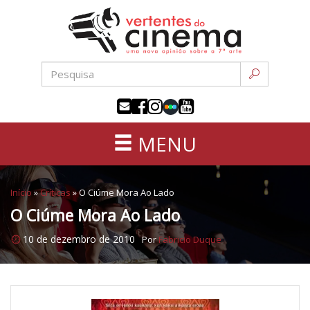
Uma
Pular
nova
para
opinião
o
sobre
conteúdo
a
sétima
arte
MENU
Início
»
Críticas
»
O Ciúme Mora Ao Lado
O Ciúme Mora Ao Lado
10 de dezembro de 2010
Por
Fabricio Duque