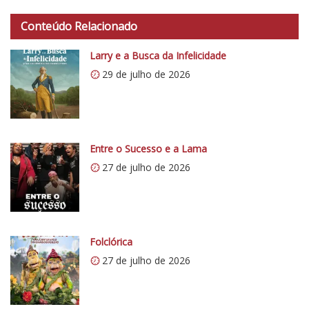
h
t
Conteúdo Relacionado
t
p
Larry e a Busca da Infelicidade
s
29 de julho de 2026
:
/
/
i
0
Entre o Sucesso e a Lama
.
27 de julho de 2026
w
p
.
c
Folclórica
o
27 de julho de 2026
m
/
v