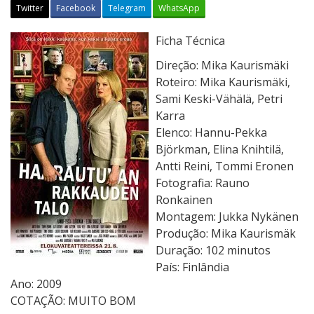
Twitter
Facebook
Telegram
WhatsApp
O
Ficha Técnica
C
Direção: Mika Kaurismäki
i
Roteiro: Mika Kaurismäki,
ú
Sami Keski-Vähälä, Petri
m
Karra
e
Elenco: Hannu-Pekka
M
Björkman, Elina Knihtilä,
o
Antti Reini, Tommi Eronen
r
Fotografia: Rauno
a
Ronkainen
A
Montagem: Jukka Nykänen
o
Produção: Mika Kaurismäk
L
Duração: 102 minutos
a
País: Finlândia
d
Ano: 2009
o
COTAÇÃO: MUITO BOM