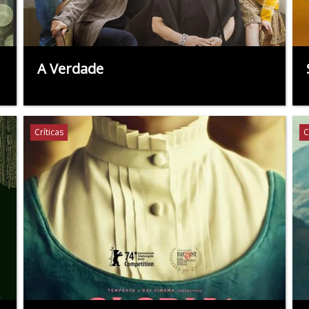
A Verdade
Críticas
C