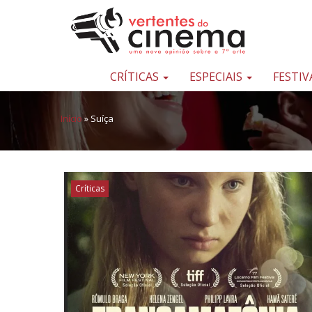
Pular para o conteúdo
Uma
nova
opinião
CRÍTICAS
ESPECIAIS
FESTIV
sobre
a
Início
»
Suíça
sétima
arte
Críticas