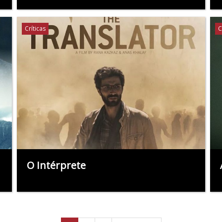
Críticas
C
O Intérprete