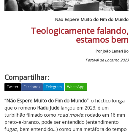
Não Espere Muito do Fim do Mundo
Teologicamente falando,
estamos bem
Por João Lanari Bo
Festival de Locarno 2023
Compartilhar:
Twitter
Facebook
Telegram
WhatsApp
N
“Não Espere Muito do Fim do Mundo”
, o héctico longa
ã
que o romeno
Radu Jude
lançou em 2023, é um
o
turbilhão filmado como
road movie
: rodado em 16 mm
E
preto-e-branco, pode ser entendido (entendimento
s
fugaz, bem entendido…) como uma metáfora do tempo