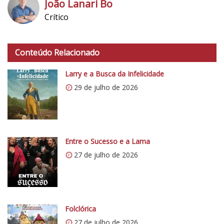
João Lanari Bo
Crítico
h
t
Conteúdo Relacionado
t
p
Larry e a Busca da Infelicidade
s
29 de julho de 2026
:
/
/
i
0
Entre o Sucesso e a Lama
.
27 de julho de 2026
w
p
.
c
o
Folclórica
m
27 de julho de 2026