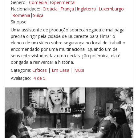
Gênero:
Comédia
Experimental
Nacionalidade:
Croácia
França
Inglaterra
Luxemburgo
Romênia
Suíça
Sinopse:
Uma assistente de produção sobrecarregada e mal paga
precisa dirigir pela cidade de Bucareste para filmar o
elenco de um vídeo sobre segurança no local de trabalho
encomendado por uma multinacional. Quando um de
seus entrevistados faz uma declaração polêmica, ela é
obrigada a reinventar a história.
Categoria:
Críticas
|
Em Casa
|
Mubi
Avaliação:
4 de 5