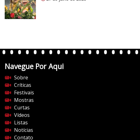
/
v
e
r
t
e
n
t
Navegue Por Aqui
e
s
Sobre
d
Críticas
o
Festivais
c
Mostras
i
Curtas
n
Vídeos
e
Listas
m
Notícias
a
Contato