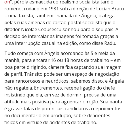
on
”, pérola esmaecida do realismo socialista tardio
d
romeno, rodado em 1981 sob a direção de Lucian Bratu
o
– uma taxista, também chamada de Ângela, trafega
pelas ruas amenas do cartão postal socialista que o
ditador Nicolae Ceausescu sonhou para o seu país. A
decisão de intercalar as imagens foi tomada graças a
uma interrupção casual na edição, como disse Radu.
Tudo começa com Ângela acordando às 5 e meia da
manhã, para encarar 16 ou 18 horas de trabalho – em
boa parte dirigindo, câmera fixa captando sua imagem
de perfil. Trânsito pode ser um espaço de negociação
para rancorosos e neuróticos, sabemos disso, e Ângela
não regateia. Entrementes, recebe ligação do chefe
insistindo que ela, em vez de dormir, precisa de uma
atitude mais positiva para aguentar o rojão. Sua pauta
é gravar falas de potenciais candidatos a depoimentos
no documentário em produção, sobre deficientes
físicos em virtude de acidentes de trabalho.