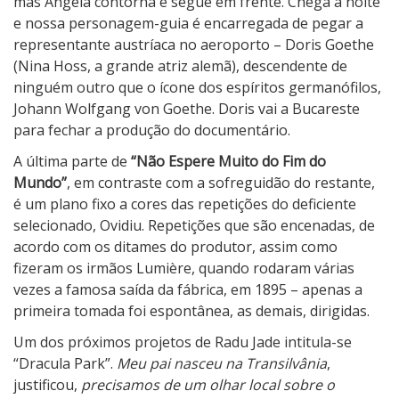
mas Ângela contorna e segue em frente. Chega a noite
e nossa personagem-guia é encarregada de pegar a
representante austríaca no aeroporto – Doris Goethe
(Nina Hoss, a grande atriz alemã), descendente de
ninguém outro que o ícone dos espíritos germanófilos,
Johann Wolfgang von Goethe. Doris vai a Bucareste
para fechar a produção do documentário.
A última parte de
“Não Espere Muito do Fim do
Mundo”
, em contraste com a sofreguidão do restante,
é um plano fixo a cores das repetições do deficiente
selecionado, Ovidiu. Repetições que são encenadas, de
acordo com os ditames do produtor, assim como
fizeram os irmãos Lumière, quando rodaram várias
vezes a famosa saída da fábrica, em 1895 – apenas a
primeira tomada foi espontânea, as demais, dirigidas.
Um dos próximos projetos de Radu Jade intitula-se
“Dracula Park”.
Meu pai nasceu na Transilvânia
,
justificou,
precisamos de um olhar local sobre o