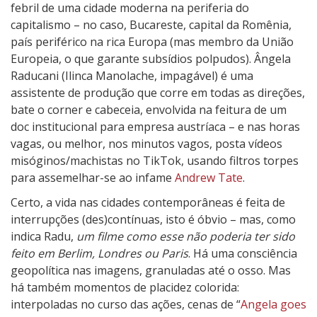
p
febril de uma cidade moderna na periferia do
e
capitalismo – no caso, Bucareste, capital da Romênia,
r
país periférico na rica Europa (mas membro da União
e
Europeia, o que garante subsídios polpudos). Ângela
M
Raducani (Ilinca Manolache, impagável) é uma
u
assistente de produção que corre em todas as direções,
i
bate o corner e cabeceia, envolvida na feitura de um
t
doc institucional para empresa austríaca – e nas horas
o
vagas, ou melhor, nos minutos vagos, posta vídeos
d
misóginos/machistas no TikTok, usando filtros torpes
o
para assemelhar-se ao infame
Andrew Tate
.
F
Certo, a vida nas cidades contemporâneas é feita de
i
interrupções (des)contínuas, isto é óbvio – mas, como
m
indica Radu,
um filme como esse não poderia ter sido
d
feito em Berlim, Londres ou Paris
. Há uma consciência
o
geopolítica nas imagens, granuladas até o osso. Mas
M
há também momentos de placidez colorida:
u
interpoladas no curso das ações, cenas de “
Angela goes
n