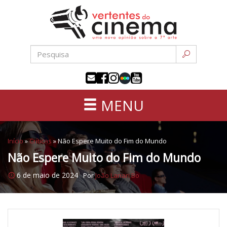
Uma
Pular
nova
para
opinião
o
sobre
conteúdo
a
sétima
arte
MENU
Início
»
Críticas
»
Não Espere Muito do Fim do Mundo
Não Espere Muito do Fim do Mundo
6 de maio de 2024
Por
João Lanari Bo