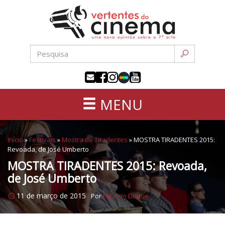
Uma
Pular
nova
para
opinião
o
sobre
conteúdo
a
sétima
arte
MENU
Início
»
Festivais
»
Mostra de Tiradentes
»
MOSTRA TIRADENTES 2015:
Revoada, de José Umberto
MOSTRA TIRADENTES 2015: Revoada,
de José Umberto
11 de março de 2015
Por
Fabricio Duque