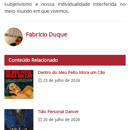
U
subjetivismo e nossa individualidade interferida no
m
meio-mundo em que vivemos.
b
e
r
Fabricio Duque
t
o
h
t
Conteúdo Relacionado
t
p
Dentro do Meu Peito Mora um Cão
s
23 de julho de 2026
:
/
/
i
0
Tião Personal Dancer
.
20 de julho de 2026
w