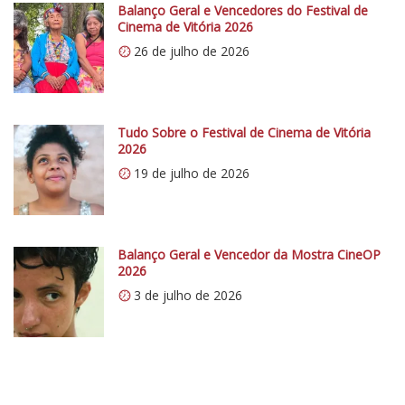
p
Balanço Geral e Vencedores do Festival de
s
Cinema de Vitória 2026
:
26 de julho de 2026
/
/
i
0
Tudo Sobre o Festival de Cinema de Vitória
2026
.
19 de julho de 2026
w
p
.
c
Balanço Geral e Vencedor da Mostra CineOP
o
2026
m
3 de julho de 2026
/
v
e
r
t