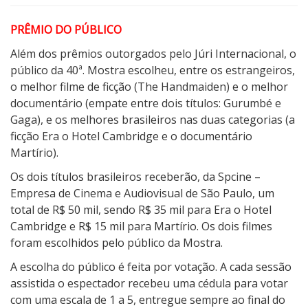
4
0
PRÊMIO DO PÚBLICO
ª
Além dos prêmios outorgados pelo Júri Internacional, o
E
público da 40ª. Mostra escolheu, entre os estrangeiros,
d
o melhor filme de ficção (The Handmaiden) e o melhor
i
documentário (empate entre dois títulos: Gurumbé e
ç
Gaga), e os melhores brasileiros nas duas categorias (a
ã
ficção Era o Hotel Cambridge e o documentário
o
Martírio).
Os dois títulos brasileiros receberão, da Spcine –
Empresa de Cinema e Audiovisual de São Paulo, um
total de R$ 50 mil, sendo R$ 35 mil para Era o Hotel
Cambridge e R$ 15 mil para Martírio. Os dois filmes
foram escolhidos pelo público da Mostra.
A escolha do público é feita por votação. A cada sessão
assistida o espectador recebeu uma cédula para votar
com uma escala de 1 a 5, entregue sempre ao final do