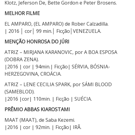
o
Klotz, Jeferson De, Bette Gordon e Peter Brosens.
2
MELHOR FILME
0
1
EL AMPARO, (EL AMPARO) de Rober Calzadilla.
6
| 2016 │ cor│ 99 min.│ Ficção│VENEZUELA.
:
MENÇÃO HONROSA DO JÚRI
O
s
ATRIZ – MIRJANA KARANOVIC, por A BOA ESPOSA
P
(DOBRA ZENA).
r
|2016 | cor | 94min.| Ficção| SÉRVIA, BÓSNIA-
e
HERZEGOVINA, CROÁCIA.
m
ATRIZ – LENE CECILIA SPARK, por SÁMI BLOOD
i
(SAMEBLOD).
a
|2016 |cor| 110min. | Ficção | SUÉCIA.
d
PRÊMIO ABBAS KIAROSTAMI
o
s
MAAT (MAAT), de Saba Kezemi.
d
|2016 | cor | 92min. | Ficção| IRÃ.
a