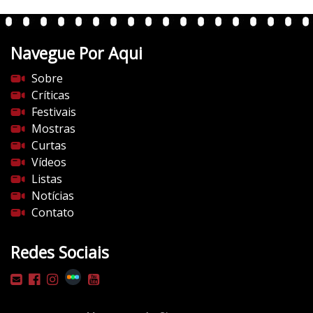
e
n
t
Navegue Por Aqui
e
s
Sobre
d
Críticas
o
Festivais
c
Mostras
i
Curtas
n
Vídeos
e
Listas
m
Notícias
a
Contato
.
c
Redes Sociais
o
m
/
w