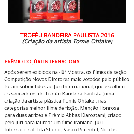
a
d
e
C
TROFÉU BANDEIRA PAULISTA 2016
i
(Criação da artista Tomie Ohtake)
n
e
m
PRÊMIO DO JÚRI INTERNACIONAL
a
d
Após serem exibidos na 40ª Mostra, os filmes da seção
e
Competição Novos Diretores mais votados pelo público
S
foram submetidos ao Júri Internacional, que escolheu
ã
os vencedores do Troféu Bandeira Paulista (uma
o
criação da artista plástica Tomie Ohtake), nas
P
categorias melhor filme de ficção, Menção Honrosa
a
para duas atrizes e Prêmio Abbas Kiarostami, criado
u
pelo júri para laurear um filme iraniano. Júri
l
Internacional: Lita Stantic, Vasco Pimentel, Nicolas