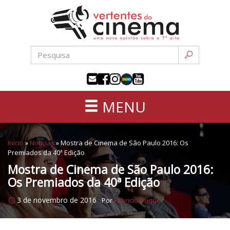
Uma
Pular
nova
para
opinião
o
sobre
conteúdo
a
sétima
arte
MENU
Início
»
Notícias
»
Mostra de Cinema de São Paulo 2016: Os
Premiados da 40ª Edição
Mostra de Cinema de São Paulo 2016:
Os Premiados da 40ª Edição
3 de novembro de 2016
Por
Fabricio Duque