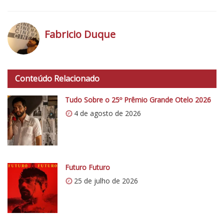
F
e
s
Fabricio Duque
t
i
h
v
t
a
Conteúdo Relacionado
t
l
p
Tudo Sobre o 25º Prêmio Grande Otelo 2026
d
s
o
4 de agosto de 2026
:
R
/
i
/
o
i
2
0
Futuro Futuro
0
.
25 de julho de 2026
1
w
7
p
:
.
V