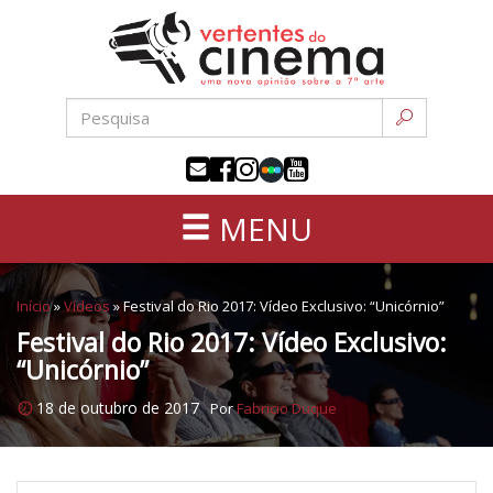
Uma
Pular
nova
para
opinião
o
sobre
conteúdo
a
sétima
arte
MENU
Início
»
Vídeos
»
Festival do Rio 2017: Vídeo Exclusivo: “Unicórnio”
Festival do Rio 2017: Vídeo Exclusivo:
“Unicórnio”
18 de outubro de 2017
Por
Fabricio Duque