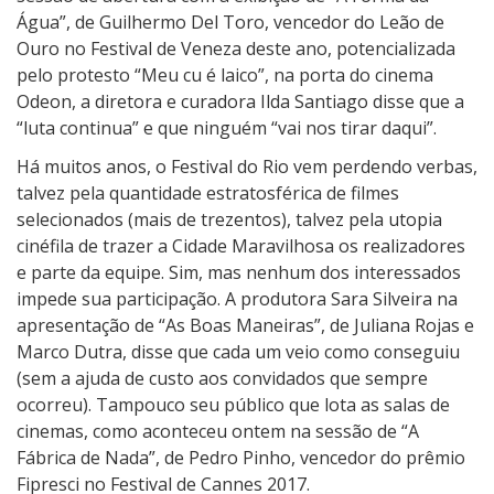
P
Água”, de Guilhermo Del Toro, vencedor do Leão de
í
Ouro no Festival de Veneza deste ano, potencializada
l
pelo protesto “Meu cu é laico”, na porta do cinema
u
Odeon, a diretora e curadora Ilda Santiago disse que a
l
“luta continua” e que ninguém “vai nos tirar daqui”.
a
Há muitos anos, o Festival do Rio vem perdendo verbas,
s
talvez pela quantidade estratosférica de filmes
-
selecionados (mais de trezentos), talvez pela utopia
C
cinéfila de trazer a Cidade Maravilhosa os realizadores
r
e parte da equipe. Sim, mas nenhum dos interessados
í
impede sua participação. A produtora Sara Silveira na
t
apresentação de “As Boas Maneiras”, de Juliana Rojas e
i
Marco Dutra, disse que cada um veio como conseguiu
c
(sem a ajuda de custo aos convidados que sempre
a
ocorreu). Tampouco seu público que lota as salas de
s
cinemas, como aconteceu ontem na sessão de “A
Fábrica de Nada”, de Pedro Pinho, vencedor do prêmio
Fipresci no Festival de Cannes 2017.