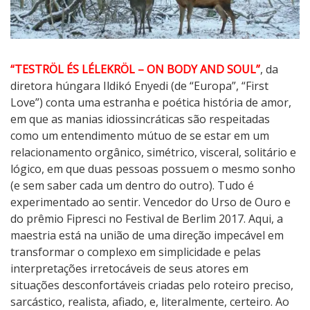
“TESTRÖL ÉS LÉLEKRÖL – ON BODY AND SOUL”
, da
diretora húngara Ildikó Enyedi (de “Europa”, “First
Love”) conta uma estranha e poética história de amor,
em que as manias idiossincráticas são respeitadas
como um entendimento mútuo de se estar em um
relacionamento orgânico, simétrico, visceral, solitário e
lógico, em que duas pessoas possuem o mesmo sonho
(e sem saber cada um dentro do outro). Tudo é
experimentado ao sentir. Vencedor do Urso de Ouro e
do prêmio Fipresci no Festival de Berlim 2017. Aqui, a
maestria está na união de uma direção impecável em
transformar o complexo em simplicidade e pelas
interpretações irretocáveis de seus atores em
situações desconfortáveis criadas pelo roteiro preciso,
sarcástico, realista, afiado, e, literalmente, certeiro. Ao