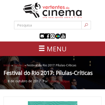
Uma
Pular
nova
para
opinião
o
sobre
conteúdo
a
sétima
arte
MENU
Início
»
Críticas
»
Festival do Rio 2017: Pílulas-Críticas
Festival do Rio 2017: Pílulas-Críticas
8 de outubro de 2017
Por
Fabricio Duque