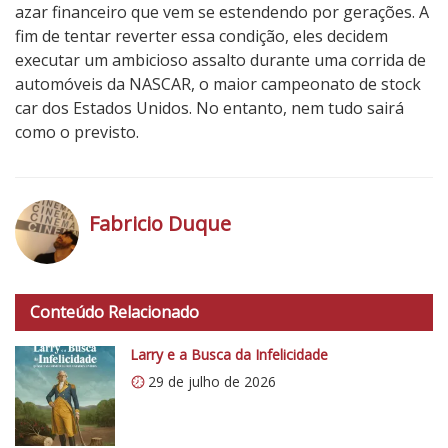
azar financeiro que vem se estendendo por gerações. A
fim de tentar reverter essa condição, eles decidem
executar um ambicioso assalto durante uma corrida de
automóveis da NASCAR, o maior campeonato de stock
car dos Estados Unidos. No entanto, nem tudo sairá
como o previsto.
5
N
o
Fabricio Duque
t
a
h
d
t
o
Conteúdo Relacionado
t
C
p
Larry e a Busca da Infelicidade
r
s
í
29 de julho de 2026
:
t
/
i
/