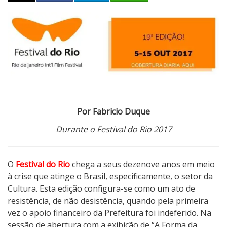
F
e
s
t
i
v
a
l
Por Fabricio Duque
d
o
Durante o Festival do Rio 2017
R
i
o
O
Festival do Rio
chega a seus dezenove anos em meio
2
à crise que atinge o Brasil, especificamente, o setor da
0
Cultura. Esta edição configura-se como um ato de
1
resistência, de não desistência, quando pela primeira
7
vez o apoio financeiro da Prefeitura foi indeferido. Na
:
sessão de abertura com a exibição de “A Forma da