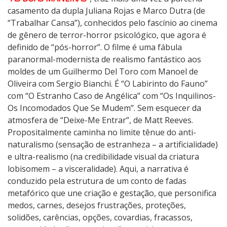
casamento da dupla Juliana Rojas e Marco Dutra (de
“Trabalhar Cansa”), conhecidos pelo fascínio ao cinema
de gênero de terror-horror psicológico, que agora é
definido de “pós-horror”. O filme é uma fábula
paranormal-modernista de realismo fantástico aos
moldes de um Guilhermo Del Toro com Manoel de
Oliveira com Sergio Bianchi. É “O Labirinto do Fauno”
com “O Estranho Caso de Angélica” com “Os Inquilinos-
Os Incomodados Que Se Mudem”. Sem esquecer da
atmosfera de “Deixe-Me Entrar”, de Matt Reeves.
Propositalmente caminha no limite tênue do anti-
naturalismo (sensação de estranheza – a artificialidade)
e ultra-realismo (na credibilidade visual da criatura
lobisomem – a visceralidade). Aqui, a narrativa é
conduzido pela estrutura de um conto de fadas
metafórico que une criação e gestação, que personifica
medos, carnes, desejos frustrações, proteções,
solidões, carências, opções, covardias, fracassos,