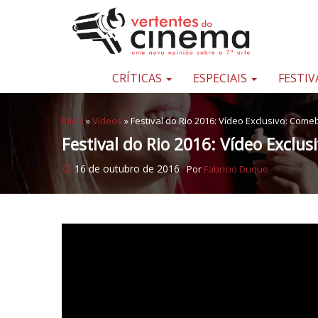
Pular para o conteúdo
Uma
nova
opinião
CRÍTICAS
ESPECIAIS
FESTIV
sobre
a
Início
»
Vídeos
»
Festival do Rio 2016: Vídeo Exclusivo: Come
sétima
Festival do Rio 2016: Vídeo Exclu
arte
16 de outubro de 2016
Por
Fabricio Duque