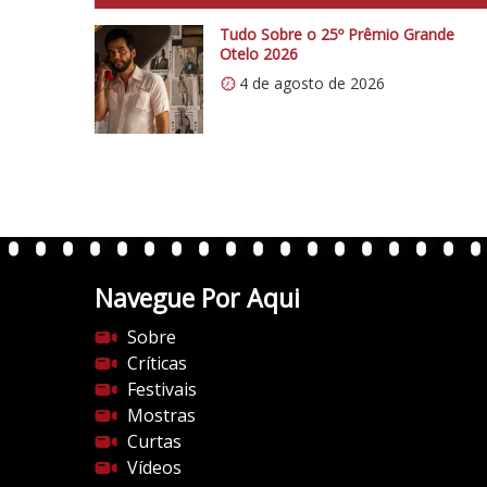
t
:
p
V
Tudo Sobre o 25º Prêmio Grande
s
Otelo 2026
í
:
4 de agosto de 2026
d
/
e
/
o
i
E
0
x
.
c
w
l
p
u
.
Navegue Por Aqui
s
c
i
Sobre
o
v
Críticas
m
o
Festivais
/
:
Mostras
v
C
Curtas
e
o
Vídeos
r
m