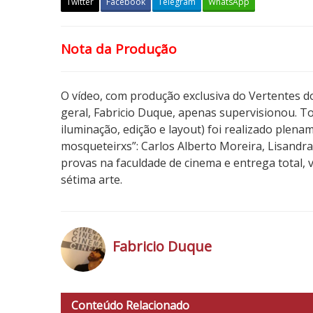
Twitter
Facebook
Telegram
WhatsApp
F
Nota da Produção
e
s
t
O vídeo, com produção exclusiva do Vertentes do
i
geral, Fabricio Duque, apenas supervisionou. To
v
iluminação, edição e layout) foi realizado plena
a
mosqueteirxs”: Carlos Alberto Moreira, Lisandr
l
provas na faculdade de cinema e entrega total, 
d
sétima arte.
o
R
i
o
Fabricio Duque
2
0
h
1
t
6
Conteúdo Relacionado