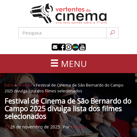
Uma
Pular
nova
para
opinião
o
sobre
conteúdo
a
sétima
arte
MENU
Início
»
Notícias
»
Festival de Cinema de São Bernardo do Campo
2025 divulga lista dos filmes selecionados
Festival de Cinema de São Bernardo do
Campo 2025 divulga lista dos filmes
selecionados
26 de novembro de 2025
Por
Redação