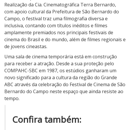
5
Realização da Cia. Cinematográfica Terra Bernardo,
d
com apoio cultural da Prefeitura de São Bernardo do
i
Campo, o festival traz uma filmografia diversa e
v
inclusiva, contando com títulos inéditos e filmes
u
amplamente premiados nos principais festivais de
l
cinema do Brasil e do mundo, além de filmes regionais e
g
de jovens cineastas.
a
Uma sala de cinema temporária está em construção
l
para receber a atração. Desde a sua proteção pelo
i
COMPAHC-SBC em 1987, os estúdios ganharam um
s
novo significado para a cultura da região do Grande
t
ABC através da celebração do Festival de Cinema de São
a
Bernardo do Campo neste espaço que ainda resiste ao
d
tempo.
o
s
f
Confira também:
i
l