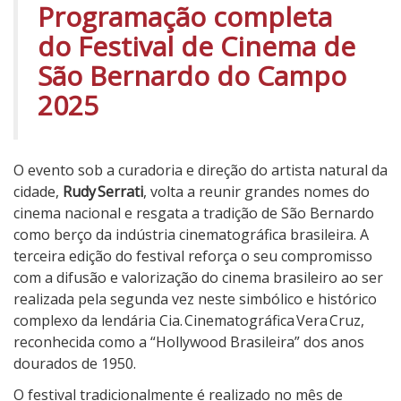
Programação completa
m
do Festival de Cinema de
e
s
São Bernardo do Campo
s
2025
e
l
e
c
O evento sob a curadoria e direção do artista natural da
i
cidade,
Rudy
Serrati
, volta a reunir grandes nomes do
o
cinema nacional e resgata a tradição de São Bernardo
n
como berço da indústria cinematográfica brasileira. A
a
terceira edição do festival reforça o seu compromisso
d
com a difusão e valorização do cinema brasileiro ao ser
o
realizada pela segunda vez neste simbólico e histórico
s
complexo da lendária Cia.
Cinematográfica
Vera
Cruz,
reconhecida como a “Hollywood Brasileira” dos anos
dourados de 1950.
O festival tradicionalmente é realizado no mês de