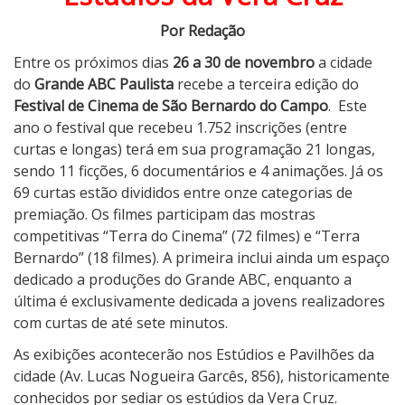
o
B
Por Redação
e
Entre os próximos dias
26 a 30 de novembro
a cidade
r
do
Grande ABC Paulista
recebe a terceira edição do
n
Festival de Cinema de São Bernardo do Campo
.
Este
a
ano o festival que recebeu 1.752 inscrições (entre
r
curtas e longas) terá em sua programação 21 longas,
d
sendo 11 ficções, 6 documentários e 4 animações. Já os
o
69 curtas estão divididos entre onze categorias de
d
premiação. Os filmes participam das mostras
o
competitivas “Terra do Cinema” (72 filmes) e “Terra
C
Bernardo” (18 filmes). A primeira inclui ainda um espaço
a
dedicado a produções do Grande ABC, enquanto a
m
última é exclusivamente dedicada a jovens realizadores
p
com curtas de até sete minutos.
o
2
As exibições acontecerão nos Estúdios e Pavilhões da
0
cidade (Av. Lucas Nogueira Garcês, 856), historicamente
2
conhecidos por sediar os estúdios da Vera Cruz.