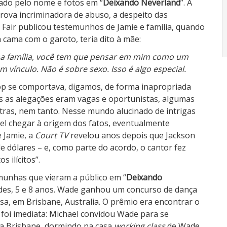
ado pelo nome e fotos em “
Deixando Neverland
”. À
prova incriminadora de abuso, a despeito das
 Fair publicou testemunhos de Jamie e família, quando
ama com o garoto, teria dito à mãe:
a família, você tem que pensar em mim como um
m vínculo. Não é sobre sexo. Isso é algo especial.
p se comportava, digamos, de forma inapropriada
es as alegações eram vagas e oportunistas, algumas
utras, nem tanto. Nesse mundo alucinado de intrigas
el chegar à origem dos fatos, eventualmente
e Jamie, a
Court TV
revelou anos depois que Jackson
e dólares – e, como parte do acordo, o cantor fez
 ilícitos”.
munhas que vieram a público em “
Deixando
ades, 5 e 8 anos. Wade ganhou um concurso de dança
asa, em Brisbane, Australia. O prêmio era encontrar o
 foi imediata: Michael convidou Wade para se
s a Brisbane, dormindo na casa
working class
de Wade,