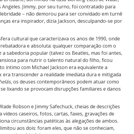
 Angeles. Jimmy, por seu turno, foi contratado para
elebridade – não demorou para ser convidado em turnê
nças era inspirador, dizia Jackson, desculpando-se por
sfera cultural que caracterizava os anos de 1990, onde
arrebatadora e absoluta: qualquer comparação com o
z a sabedoria popular (talvez os Beatles, mas foi antes,
iosa para nutrir o talento natural do filho, ficou
to íntimo com Michael Jackson era equivalente a
 era transcender a realidade imediata dura e mitigada
helás
, os deuses contemporâneos podem atuar como
 se lixando se provocam disrupções familiares e danos
 Wade Robson e Jimmy Safechuck, cheias de descrições
ídeos caseiros, fotos, cartas, faxes, gravações de
ciona circunstâncias patéticas às alegações de ambos.
limitou aos dois: foram eles, que não se conheciam,