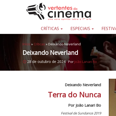
Pular para o conteúdo
Uma
nova
opinião
CRÍTICAS
ESPECIAIS
FESTIV
sobre
a
Início
»
Críticas
»
Deixando Neverland
sétima
Deixando Neverland
arte
28 de outubro de 2024
Por
João Lanari Bo
Deixando Neverland
Terra do Nunca
Por João Lanari Bo
Festival de Sundance 2019