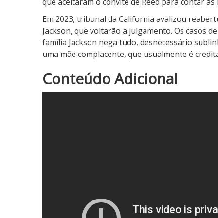
que aceitaram o convite de Reed para contar as r
Em 2023, tribunal da California avalizou reaber
Jackson, que voltarão a julgamento. Os casos d
família Jackson nega tudo, desnecessário sublin
uma mãe complacente, que usualmente é credita
4
Conteúdo Adicional
N
o
t
a
d
o
C
r
í
t
i
c