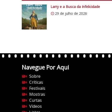
p
s
Larry e a Busca da Infelicidade
:
29 de julho de 2026
/
/
i
0
.
w
p
.
Navegue Por Aqui
c
o
Sobre
m
Críticas
/
Festivais
v
Mostras
e
Curtas
r
Vídeos
t