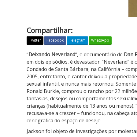
Compartilhar:
Twitter
Facebook
Telegram
WhatsApp
D
“
Deixando Neverland
”, o documentário de
Dan 
e
em dois episódios, é devastador. “Neverland” é 
i
Condado de Santa Bárbara, na Califórnia – comp
x
2005, entretanto, o cantor deixou a propriedad
a
sexual infantil, e nunca mais retornou. Somente
n
Ronald Burkle, comprou o rancho por 22 milhões 
d
fantasias, desejos ou comportamentos sexualme
o
crianças (habitualmente de 13 anos ou menos). 
N
recusava-se a crescer – funcionou, na cabeça a
e
cenográfica do espaço de desejo.
v
Jackson foi objeto de investigações por molesta
e