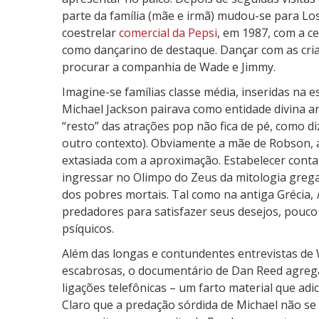
parte da família (mãe e irmã) mudou-se para Los
coestrelar
comercial da Pepsi
, em 1987, com a c
como dançarino de destaque. Dançar com as cria
procurar a companhia de Wade e Jimmy.
Imagine-se famílias classe média, inseridas na e
Michael Jackson pairava como entidade divina 
“resto” das atrações pop não fica de pé, como di
outro contexto). Obviamente a mãe de Robson, ans
extasiada com a aproximação. Estabelecer conta
ingressar no Olimpo do Zeus da mitologia grega:
dos pobres mortais. Tal como na antiga Grécia,
predadores para satisfazer seus desejos, pouco
psíquicos.
Além das longas e contundentes entrevistas de
escabrosas, o documentário de Dan Reed agrega v
ligações telefônicas – um farto material que adi
Claro que a predação sórdida de Michael não se 