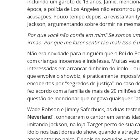
incluindo um garoto de 13 anos, Jamie, mencion
r
época, a polícia de Los Angeles não encontrou 
l
acusações. Pouco tempo depois, a revista Vanity
a
Jackson, argumentando sobre dormir na mesma c
n
Por que você não confia em mim? Se somos um
d
irmão. Por que me fazer sentir tão mal? Isso é u
Não era novidade para ninguém que o Rei do Po
com crianças inocentes e indefesas. Muitas vez
interessadas em arrancar dinheiro do ídolo – o
que envolve o showbiz, é praticamente impossív
encobertos por “segredos de justiça”: no caso d
fez acordo com a família de mais de 20 milhões d
questão de mencionar que negava quaisquer “atos
Wade Robson e Jimmy Safechuck, as duas teste
Neverland
”, conheceram o cantor em tenras id
imitando Jackson, na loja Target perto de sua c
ídolo nos bastidores do show, quando a atração
apresentar no palco. Depois de seguidas visita