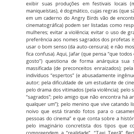
exibir suas produções em festivais locais
maniqueístas), é dogmático, cujas regras (que s
em um caderno do Angry Birds vão de encontro
cinematográfica) podem ser listadas como resp
mulheres; evitar a violência; evitar o uso de
preferência aos nomes sagrados dos profetas is
usar o bom senso (da auto-censura); e não most
fica confusa). Aqui, Jafar (que pensa “que todo
gosto”) questiona de forma anárquica sua 
massificada (de preconceitos enraizados); pel
indivíduos “espertos” (e abusadamente ingênuo
autor; pela dificuldade de um estudante de c
pelo drama dos vitimados (pela violência); pelo
“sagrados”; pelo amigo que não encontra há an
qualquer um”); pelo menino que vive catando l
noivo que está tirando fotos para o casamen
pessoas do cinema” e que conta sobre a histór
pelo imaginário concretista dos tipos que
compreendem a “realidade”. “Taxi Teerã” fler