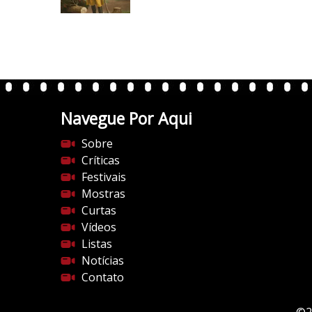
i
/
c
i
o
0
5
.
1
w
p
.
Navegue Por Aqui
c
Sobre
o
Críticas
m
Festivais
/
Mostras
v
Curtas
e
Vídeos
r
Listas
t
Notícias
e
Contato
n
t