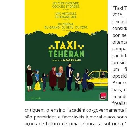
í
“Taxi 
t
2015,
i
cinea
c
consid
a
por se
:
oitent
T
compa
a
candid
x
presid
i
um fi
T
oposic
e
Branco
e
país, 
r
imped
ã
“real
critiquem o ensino “acadêmico-governamental” 
são permitidos e favoráveis à moral e aos bons
ações de futuro de uma criança (a sobrinha 