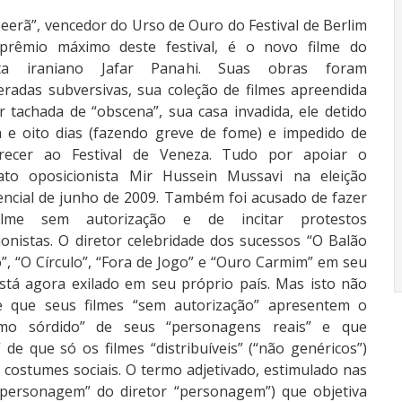
Teerã”, vencedor do Urso de Ouro do Festival de Berlim
 prêmio máximo deste festival, é o novo filme do
sta iraniano Jafar Panahi. Suas obras foram
eradas subversivas, sua coleção de filmes apreendida
r tachada de “obscena”, sua casa invadida, ele detido
a e oito dias (fazendo greve de fome) e impedido de
recer ao Festival de Veneza. Tudo por apoiar o
ato oposicionista Mir Hussein Mussavi na eleição
encial de junho de 2009. Também foi acusado de fazer
lme sem autorização e de incitar protestos
ionistas. O diretor celebridade dos sucessos “O Balão
”, “O Círculo”, “Fora de Jogo” e “Ouro Carmim” em seu
está agora exilado em seu próprio país. Mas isto não
e que seus filmes “sem autorização” apresentem o
ismo sórdido” de seus “personagens reais” e que
de que só os filmes “distribuíveis” (“não genéricos”)
 costumes sociais. O termo adjetivado, estimulado nas
“personagem” do diretor “personagem”) que objetiva