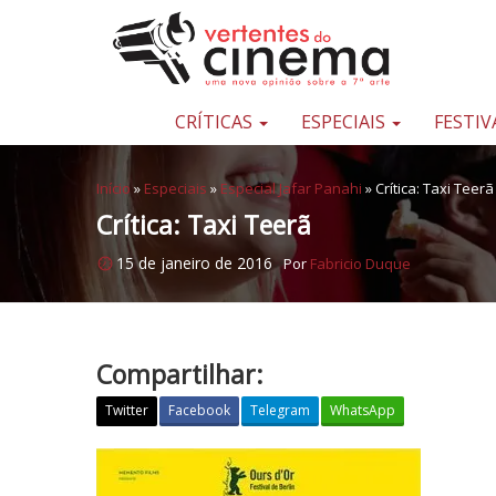
Pular para o conteúdo
Uma
nova
opinião
CRÍTICAS
ESPECIAIS
FESTIV
sobre
a
Início
»
Especiais
»
Especial Jafar Panahi
»
Crítica: Taxi Teerã
sétima
Crítica: Taxi Teerã
arte
15 de janeiro de 2016
Por
Fabricio Duque
Compartilhar:
Twitter
Facebook
Telegram
WhatsApp
C
r