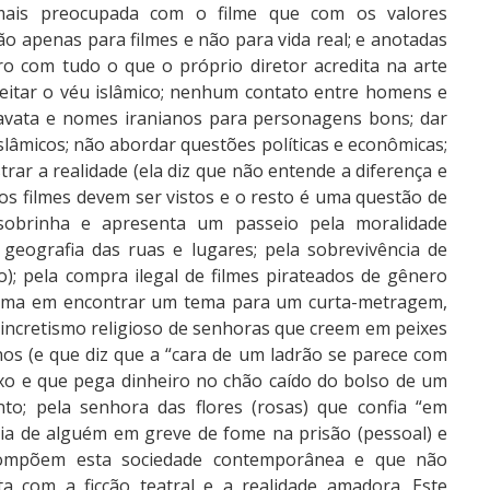
 (mais preocupada com o filme que com os valores
ão apenas para filmes e não para vida real; e anotadas
 com tudo o que o próprio diretor acredita na arte
eitar o véu islâmico; nenhum contato entre homens e
 gravata e nomes iranianos para personagens bons; dar
lâmicos; não abordar questões políticas e econômicas;
rar a realidade (ela diz que não entende a diferença e
s os filmes devem ser vistos e o resto é uma questão de
sobrinha e apresenta um passeio pela moralidade
a geografia das ruas e lugares; pela sobrevivência de
); pela compra ilegal de filmes pirateados de gênero
inema em encontrar um tema para um curta-metragem,
 sincretismo religioso de senhoras que creem em peixes
os (e que diz que a “cara de um ladrão se parece com
ixo e que pega dinheiro no chão caído do bolso de um
to; pela senhora das flores (rosas) que confia “em
ia de alguém em greve de fome na prisão (pessoal) e
 compõem esta sociedade contemporânea e que não
ta com a ficção teatral e a realidade amadora. Este