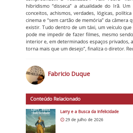
hibridismo “disseca” a atualidade do Irã. Um
conceitos, achismos, verdades, lógicas, polític
cinema e “sem cartão de memória” da câmera q
existir. Tudo dentro de um táxi, um veículo qu
pode me impedir de fazer filmes, mesmo sendo
interior e, em determinados espaços privados, a
torna mais que um desejo”, finaliza o diretor. 
4
N
o
Fabricio Duque
t
a
h
d
t
o
Conteúdo Relacionado
t
C
p
Larry e a Busca da Infelicidade
r
s
í
29 de julho de 2026
:
t
/