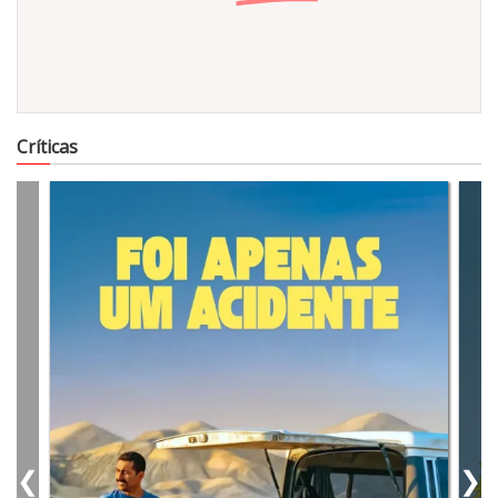
13411
Críticas
❮
❯