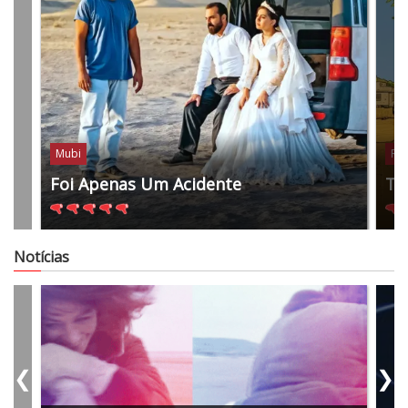
Mubi
Res
Foi Apenas Um Acidente
Tr
Notícias
❮
❯