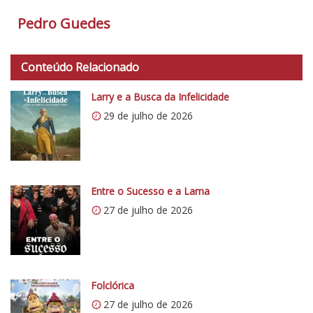
o
Pedro Guedes
t
a
d
Conteúdo Relacionado
o
Larry e a Busca da Infelicidade
C
29 de julho de 2026
r
í
t
i
c
Entre o Sucesso e a Lama
o
27 de julho de 2026
5
1
Folclórica
27 de julho de 2026