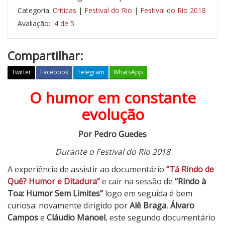
Categoria:
Críticas
|
Festival do Rio
|
Festival do Rio 2018
Avaliação:
4 de 5
Compartilhar:
Twitter
Facebook
Telegram
WhatsApp
O humor em constante
R
i
evolução
n
d
Por Pedro Guedes
o
Durante o Festival do Rio 2018
à
T
A experiência de assistir ao documentário
“Tá Rindo de
o
Quê? Humor e Ditadura”
e cair na sessão de
“Rindo à
a
Toa: Humor Sem Limites”
logo em seguida é bem
–
curiosa: novamente dirigido por
Alê Braga
,
Álvaro
H
Campos
e
Cláudio Manoel
, este segundo documentário