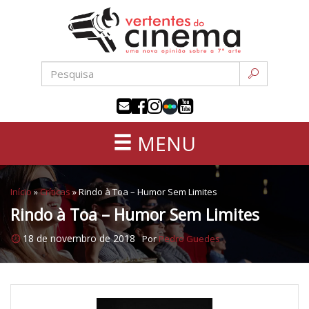
Uma
Pular
nova
para
opinião
o
sobre
conteúdo
a
sétima
arte
MENU
Início
»
Críticas
»
Rindo à Toa – Humor Sem Limites
Rindo à Toa – Humor Sem Limites
18 de novembro de 2018
Por
Pedro Guedes