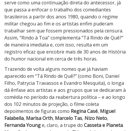
u
serve como uma continuação direta do antecessor, já
m
que passa a enfocar o trabalho dos comediantes
o
brasileiros a partir dos anos 1980, quando o regime
r
militar chegou ao fim e os artistas enfim puderam
S
trabalhar sem que fossem pressionados pela censura.
e
Assim, “Rindo à Toa” complementa “Tá Rindo de Quê?”
m
de maneira imediata e, com isso, resulta em um
L
registro eficaz que encobre mais de 30 anos de História
i
do humor nacional em cerca de três horas.
m
Trazendo de volta alguns nomes que já haviam
i
aparecido em “Tá Rindo de Quê?” (como Boni, Daniel
t
Filho, Patrycia Travassos e Evandro Mesquita), o longa
e
dá ênfase aos artistas e aos grupos que se dedicaram à
s
comédia no período da reabertura política – e ao longo
dos 102 minutos de projeção, o filme coleta
depoimentos de figuras como
Regina Casé
,
Miguel
Falabella
,
Marisa Orth
,
Marcelo Tas
,
Nizo Neto
,
Fernanda Young
e, claro, a trupe do
Casseta e Planeta
.