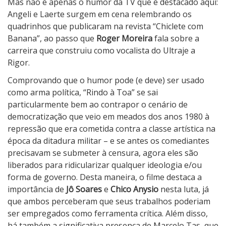
Mas não é apenas o humor da TV que é destacado aqui:
Angeli e Laerte surgem em cena relembrando os
quadrinhos que publicaram na revista “Chiclete com
Banana”, ao passo que
Roger Moreira
fala sobre a
carreira que construiu como vocalista do Ultraje a
Rigor.
Comprovando que o humor pode (e deve) ser usado
como arma política, “Rindo à Toa” se sai
particularmente bem ao contrapor o cenário de
democratização que veio em meados dos anos 1980 à
repressão que era cometida contra a classe artística na
época da ditadura militar – e se antes os comediantes
precisavam se submeter à censura, agora eles são
liberados para ridicularizar qualquer ideologia e/ou
forma de governo. Desta maneira, o filme destaca a
importância de
Jô Soares
e
Chico Anysio
nesta luta, já
que ambos perceberam que seus trabalhos poderiam
ser empregados como ferramenta crítica. Além disso,
há também a significativa presença de Marcelo Tas, que