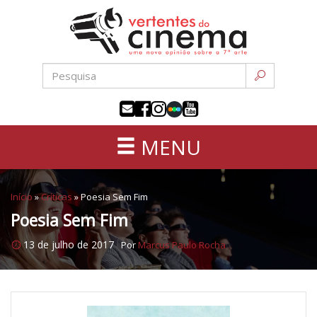
Uma
Pular
nova
para
opinião
o
sobre
conteúdo
a
sétima
arte
MENU
Início
»
Críticas
»
Poesia Sem Fim
Poesia Sem Fim
13 de julho de 2017
Por
Marcus Paulo Rocha