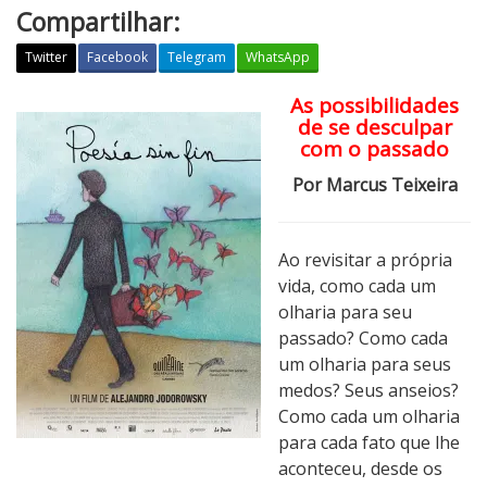
Compartilhar:
Twitter
Facebook
Telegram
WhatsApp
As possibilidades
P
de se desculpar
o
com o passado
e
s
Por Marcus Teixeira
i
a
Ao revisitar a própria
S
vida, como cada um
e
olharia para seu
m
passado? Como cada
F
um olharia para seus
i
medos? Seus anseios?
m
Como cada um olharia
para cada fato que lhe
aconteceu, desde os