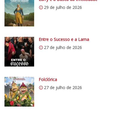
C
29 de julho de 2026
r
í
t
i
c
Entre o Sucesso e a Lama
o
27 de julho de 2026
5
1
Folclórica
27 de julho de 2026