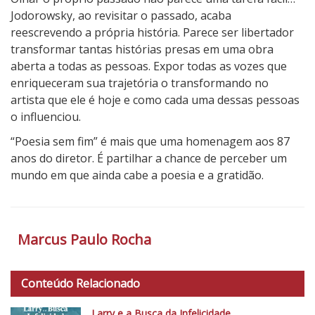
Jodorowsky, ao revisitar o passado, acaba
reescrevendo a própria história. Parece ser libertador
transformar tantas histórias presas em uma obra
aberta a todas as pessoas. Expor todas as vozes que
enriqueceram sua trajetória o transformando no
artista que ele é hoje e como cada uma dessas pessoas
o influenciou.
“Poesia sem fim” é mais que uma homenagem aos 87
anos do diretor. É partilhar a chance de perceber um
mundo em que ainda cabe a poesia e a gratidão.
4
N
o
Marcus Paulo Rocha
t
a
d
Conteúdo Relacionado
o
Larry e a Busca da Infelicidade