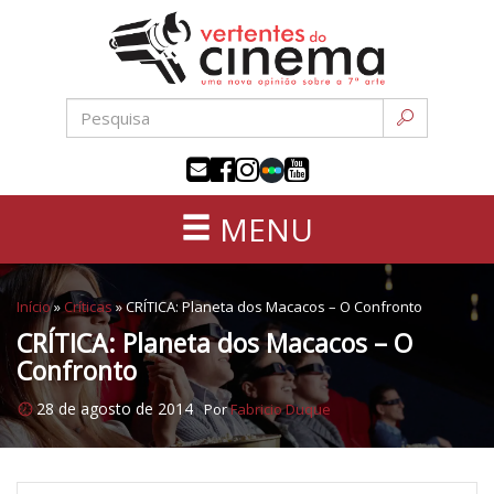
Uma
Pular
nova
para
opinião
o
sobre
conteúdo
a
sétima
arte
MENU
Início
»
Críticas
»
CRÍTICA: Planeta dos Macacos – O Confronto
CRÍTICA: Planeta dos Macacos – O
Confronto
28 de agosto de 2014
Por
Fabricio Duque