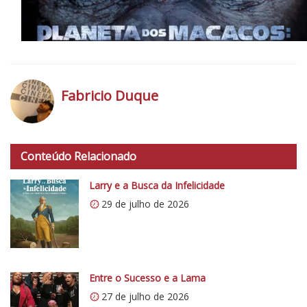
T
I
C
A
:
P
Fabricio Duque
l
a
h
n
t
e
Conteúdo Relacionado
t
t
p
a
Larry e a Busca da Infelicidade
s
d
29 de julho de 2026
:
o
/
s
/
M
i
a
0
Entre o Sucesso e a Lama
c
.
27 de julho de 2026
a