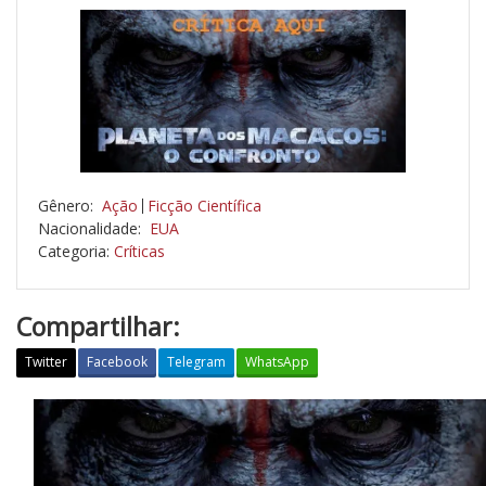
Gênero:
Ação
Ficção Científica
Nacionalidade:
EUA
Categoria:
Críticas
Compartilhar:
Twitter
Facebook
Telegram
WhatsApp
C
R
Í