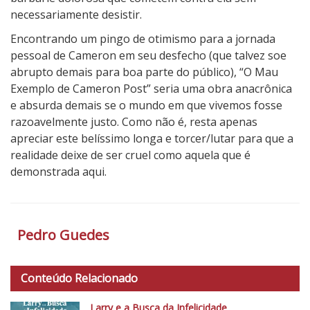
necessariamente desistir.
Encontrando um pingo de otimismo para a jornada
pessoal de Cameron em seu desfecho (que talvez soe
abrupto demais para boa parte do público), “O Mau
Exemplo de Cameron Post” seria uma obra anacrônica
e absurda demais se o mundo em que vivemos fosse
razoavelmente justo. Como não é, resta apenas
apreciar este belíssimo longa e torcer/lutar para que a
realidade deixe de ser cruel como aquela que é
demonstrada aqui.
5
N
o
Pedro Guedes
t
a
d
Conteúdo Relacionado
o
Larry e a Busca da Infelicidade