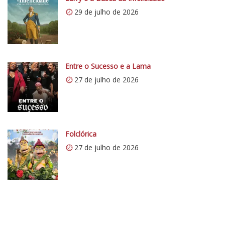
C
29 de julho de 2026
r
í
t
i
c
Entre o Sucesso e a Lama
o
27 de julho de 2026
5
1
Folclórica
27 de julho de 2026