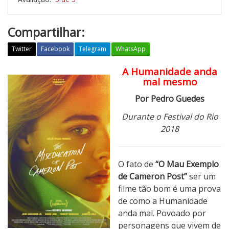
Compartilhar:
Twitter
Facebook
Telegram
WhatsApp
A Humanidade anda
O
mal mesmo
M
a
Por Pedro Guedes
u
Durante o Festival do Rio
E
2018
x
e
m
O fato de
“O Mau Exemplo
p
de Cameron Post”
ser um
l
filme tão bom é uma prova
o
de como a Humanidade
d
anda mal. Povoado por
e
personagens que vivem de