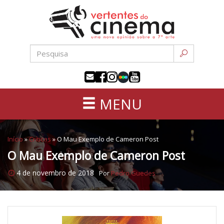
Uma
Pular
nova
para
opinião
o
sobre
conteúdo
a
sétima
arte
MENU
Início
»
Críticas
»
O Mau Exemplo de Cameron Post
O Mau Exemplo de Cameron Post
4 de novembro de 2018
Por
Pedro Guedes