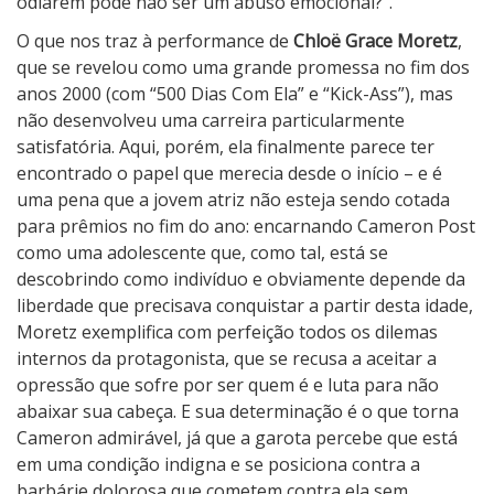
odiarem pode não ser um abuso emocional?”.
O que nos traz à performance de
Chloë Grace Moretz
,
que se revelou como uma grande promessa no fim dos
anos 2000 (com “500 Dias Com Ela” e “Kick-Ass”), mas
não desenvolveu uma carreira particularmente
satisfatória. Aqui, porém, ela finalmente parece ter
encontrado o papel que merecia desde o início – e é
uma pena que a jovem atriz não esteja sendo cotada
para prêmios no fim do ano: encarnando Cameron Post
como uma adolescente que, como tal, está se
descobrindo como indivíduo e obviamente depende da
liberdade que precisava conquistar a partir desta idade,
Moretz exemplifica com perfeição todos os dilemas
internos da protagonista, que se recusa a aceitar a
opressão que sofre por ser quem é e luta para não
abaixar sua cabeça. E sua determinação é o que torna
Cameron admirável, já que a garota percebe que está
em uma condição indigna e se posiciona contra a
barbárie dolorosa que cometem contra ela sem