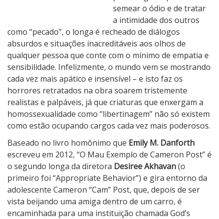
C
semear o ódio e de tratar
a
a intimidade dos outros
m
como “pecado”, o longa é recheado de diálogos
e
absurdos e situações inacreditáveis aos olhos de
r
qualquer pessoa que conte com o mínimo de empatia e
o
sensibilidade. Infelizmente, o mundo vem se mostrando
n
cada vez mais apático e insensível – e isto faz os
P
horrores retratados na obra soarem tristemente
o
realistas e palpáveis, já que criaturas que enxergam a
s
homossexualidade como “libertinagem” não só existem
t
como estão ocupando cargos cada vez mais poderosos.
Baseado no livro homônimo que
Emily M. Danforth
escreveu em 2012, “O Mau Exemplo de Cameron Post” é
o segundo longa da diretora
Desiree Akhavan
(o
primeiro foi “Appropriate Behavior”) e gira entorno da
adolescente Cameron “Cam” Post, que, depois de ser
vista beijando uma amiga dentro de um carro, é
encaminhada para uma instituição chamada God’s