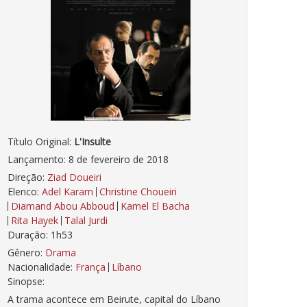
Título Original:
L'Insulte
Lançamento: 8 de fevereiro de 2018
Direção:
Ziad Doueiri
Elenco:
Adel Karam
Christine Choueiri
Diamand Abou Abboud
Kamel El Bacha
Rita Hayek
Talal Jurdi
Duração: 1h53
Gênero:
Drama
Nacionalidade:
França
Líbano
Sinopse:
A trama acontece em Beirute, capital do Líbano