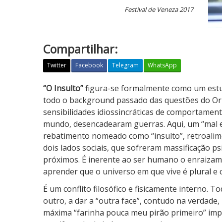
Festival de Veneza 2017
Compartilhar:
Twitter
Facebook
Telegram
WhatsApp
O
“O Insulto”
figura-se formalmente como um estud
I
todo o background passado das questões do Or
n
sensibilidades idiossincráticas de comportamen
s
mundo, desencadearam guerras. Aqui, um “mal e
u
rebatimento nomeado como “insulto”, retroalime
l
dois lados sociais, que sofreram massificação ps
t
próximos. É inerente ao ser humano o enraizam
o
aprender que o universo em que vive é plural e 
É um conflito filosófico e fisicamente interno. 
outro, a dar a “outra face”, contudo na verdade
máxima “farinha pouca meu pirão primeiro” imp