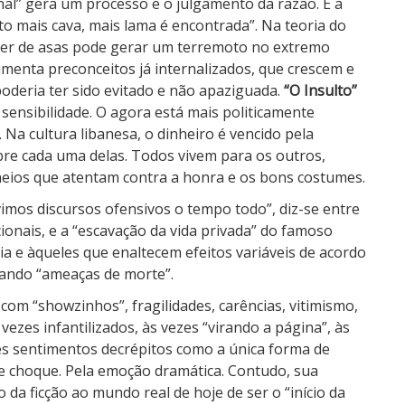
al” gera um processo e o julgamento da razão. É a
to mais cava, mais lama é encontrada”. Na teoria do
ter de asas pode gerar um terremoto no extremo
enta preconceitos já internalizados, que crescem e
oderia ter sido evitado e não apaziguada.
“O Insulto”
 sensibilidade. O agora está mais politicamente
 Na cultura libanesa, o dinheiro é vencido pela
re cada uma delas. Todos vivem para os outros,
eios que atentam contra a honra e os bons costumes.
vimos discursos ofensivos o tempo todo”, diz-se entre
onais, e a “escavação da vida privada” do famoso
dia e àqueles que enaltecem efeitos variáveis de acordo
ando “ameaças de morte”.
om “showzinhos”, fragilidades, carências, vitimismo,
 vezes infantilizados, às vezes “virando a página”, às
tes sentimentos decrépitos como a única forma de
 de choque. Pela emoção dramática. Contudo, sua
a ficção ao mundo real de hoje de ser o “início da