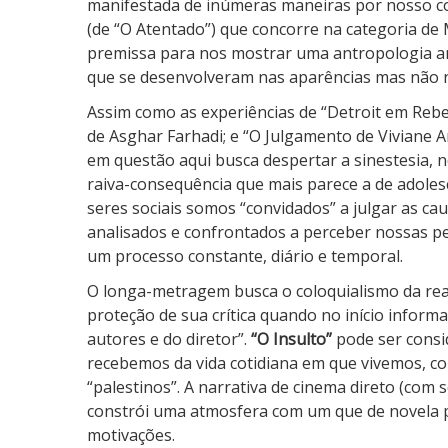
manifestada de inúmeras maneiras por nosso 
(de “O Atentado”) que concorre na categoria de
premissa para nos mostrar uma antropologia 
que se desenvolveram nas aparências mas não 
Assim como as experiências de “Detroit em Rebel
de Asghar Farhadi; e “O Julgamento de Viviane A
em questão aqui busca despertar a sinestesia,
raiva-consequência que mais parece a de adole
seres sociais somos “convidados” a julgar as c
analisados e confrontados a perceber nossas p
um processo constante, diário e temporal.
O longa-metragem busca o coloquialismo da rea
proteção de sua crítica quando no início informa
autores e do diretor”.
“O Insulto”
pode ser consi
recebemos da vida cotidiana em que vivemos, co
“palestinos”. A narrativa de cinema direto (com 
constrói uma atmosfera com um que de novela p
motivações.