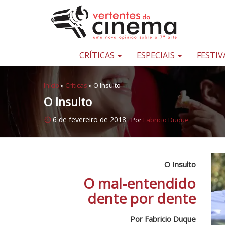
Pular para o conteúdo
Uma
nova
opinião
CRÍTICAS
ESPECIAIS
FESTIV
sobre
a
Início
»
Críticas
»
O Insulto
sétima
O Insulto
arte
6 de fevereiro de 2018
Por
Fabricio Duque
O Insulto
O mal-entendido
dente por dente
Por Fabricio Duque