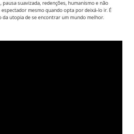
ão, pausa suavizada, redenções, humanismo e não
 espectador mesmo quando opta por deixá-lo ir. É
ão da utopia de se encontrar um mundo melhor.