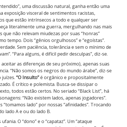
ntendido”, uma discussão natural, ganha então uma
 exposição visceral de sentimentos racistas,
 que estão intrínsecos a todo e qualquer ser
eça literalmente uma guerra, mergulhando nas mais
uos que não relevam miudezas por suas “honras”
mo tempo. Dois “gênios orgulhosos” e “egoístas”.
erdade. Sem paciência, tolerância e sem o mínimo de
m”. “Para alguns, é difícil pedir desculpas”, diz-se.
ceitar as diferenças de seu próximo), apenas suas
ância. “Não somos os negros do mundo árabe”, diz-se
 juízes.
“O Insulto”
é orgânico e propositalmente
ado. É crítico e polemista. Busca-se dissipar o
to, todos estão certos. No seriado “Black List”, há
onagens: “Não existem lados, apenas jogadores”.
ós “tomamos lado” por nossas “afinidades”. Trocando
o lado A e ou do lado B.
s ufania. O “dono” e o “capataz”. Um “ataque