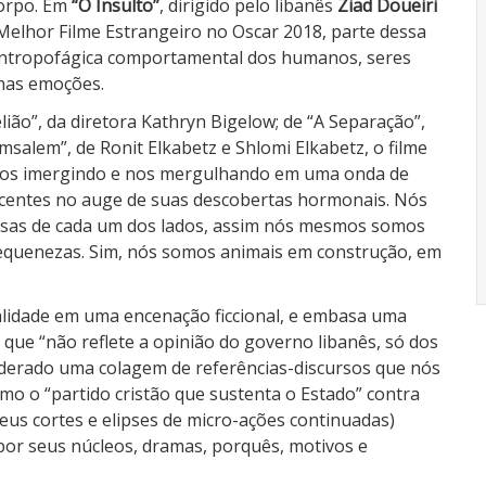
corpo. Em
“O Insulto”
, dirigido pelo libanês
Ziad Doueiri
 Melhor Filme Estrangeiro no Oscar 2018, parte dessa
antropofágica comportamental dos humanos, seres
nas emoções.
ião”, da diretora Kathryn Bigelow; de “A Separação”,
msalem”, de Ronit Elkabetz e Shlomi Elkabetz, o filme
 nos imergindo e nos mergulhando em uma onda de
scentes no auge de suas descobertas hormonais. Nós
ausas de cada um dos lados, assim nós mesmos somos
equenezas. Sim, nós somos animais em construção, em
lidade em uma encenação ficcional, e embasa uma
 que “não reflete a opinião do governo libanês, só dos
derado uma colagem de referências-discursos que nós
mo o “partido cristão que sustenta o Estado” contra
seus cortes e elipses de micro-ações continuadas)
or seus núcleos, dramas, porquês, motivos e