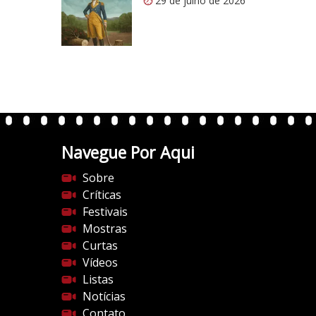
29 de julho de 2026
/
/
i
0
.
w
p
.
Navegue Por Aqui
c
o
Sobre
m
Críticas
/
Festivais
v
Mostras
e
Curtas
r
Vídeos
t
Listas
e
Notícias
n
Contato