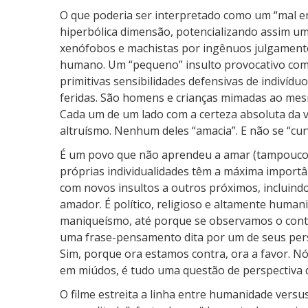
O que poderia ser interpretado como um “mal e
hiperbólica dimensão, potencializando assim uma
xenófobos e machistas por ingênuos julgamentos
humano. Um “pequeno” insulto provocativo com
primitivas sensibilidades defensivas de indivíd
feridas. São homens e crianças mimadas ao mes
Cada um de um lado com a certeza absoluta da v
altruísmo. Nenhum deles “amacia”. E não se “curva
É um povo que não aprendeu a amar (tampouco a
próprias individualidades têm a máxima import
com novos insultos a outros próximos, incluindo
amador. É político, religioso e altamente humaniz
maniqueísmo, até porque se observamos o contex
uma frase-pensamento dita por um de seus pers
Sim, porque ora estamos contra, ora a favor. N
em miúdos, é tudo uma questão de perspectiva d
O filme estreita a linha entre humanidade versu