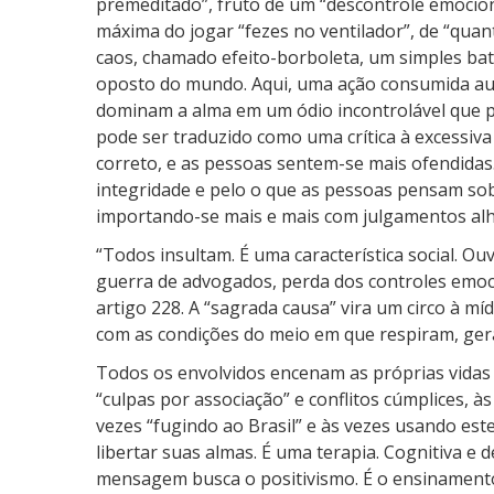
premeditado”, fruto de um “descontrole emocion
máxima do jogar “fezes no ventilador”, de “quan
caos, chamado efeito-borboleta, um simples ba
oposto do mundo. Aqui, uma ação consumida aum
dominam a alma em um ódio incontrolável que p
pode ser traduzido como uma crítica à excessiva
correto, e as pessoas sentem-se mais ofendidas.
integridade e pelo o que as pessoas pensam sob
importando-se mais e mais com julgamentos alh
“Todos insultam. É uma característica social. Ou
guerra de advogados, perda dos controles emoci
artigo 228. A “sagrada causa” vira um circo à mí
com as condições do meio em que respiram, ger
Todos os envolvidos encenam as próprias vidas c
“culpas por associação” e conflitos cúmplices, às
vezes “fugindo ao Brasil” e às vezes usando es
libertar suas almas. É uma terapia. Cognitiva e
mensagem busca o positivismo. É o ensinamento d