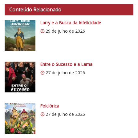
a
d
Conteúdo Relacionado
o
Larry e a Busca da Infelicidade
C
29 de julho de 2026
r
í
t
i
c
Entre o Sucesso e a Lama
o
27 de julho de 2026
5
1
Folclórica
27 de julho de 2026