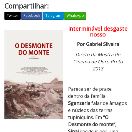
Compartilhar:
Twitter
Facebook
Telegram
WhatsApp
Interminável desgaste
O
nosso
D
e
Por Gabriel Silveira
s
Direto da Mostra de
m
Cinema de Ouro Preto
o
2018
n
t
e
Parece ser de praxe
d
dentro da família
o
Sganzerla
falar de âmagos
M
e núcleos das terras
o
tupiniquins. Em
“O
n
Desmonte do monte”
,
t
Sinai
decide ir por uma