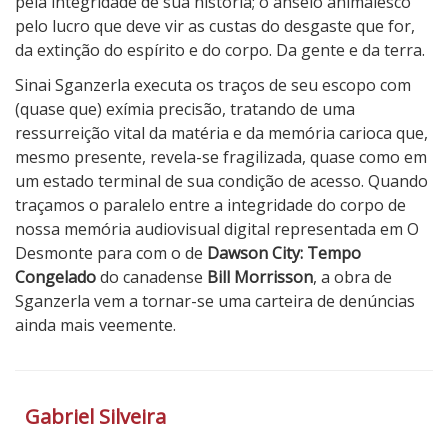
pela integridade de sua história; o anseio animalesco
pelo lucro que deve vir as custas do desgaste que for,
da extinção do espírito e do corpo. Da gente e da terra.
Sinai Sganzerla executa os traços de seu escopo com
(quase que) exímia precisão, tratando de uma
ressurreição vital da matéria e da memória carioca que,
mesmo presente, revela-se fragilizada, quase como em
um estado terminal de sua condição de acesso. Quando
traçamos o paralelo entre a integridade do corpo de
nossa memória audiovisual digital representada em O
Desmonte para com o de
Dawson City: Tempo
Congelado
do canadense
Bill Morrisson
, a obra de
Sganzerla vem a tornar-se uma carteira de denúncias
ainda mais veemente.
4
N
o
Gabriel Silveira
t