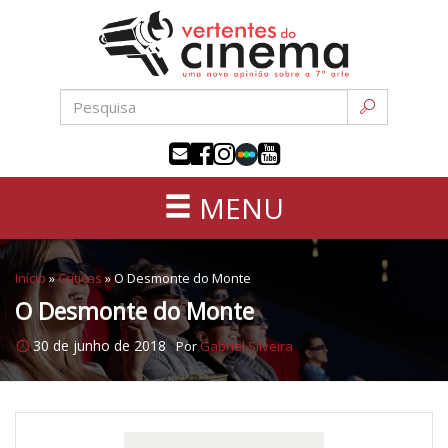
Uma
Pular
nova
para
opinião
o
sobre
conteúdo
a
sétima
arte
MENU
Início
»
Críticas
»
O Desmonte do Monte
O Desmonte do Monte
30 de junho de 2018
Por
Gabriel Silveira