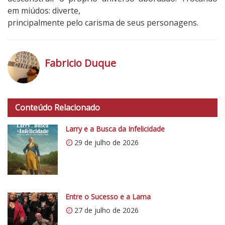
em miúdos: diverte,
principalmente pelo carisma de seus personagens.
Fabricio Duque
h
t
Conteúdo Relacionado
t
p
Larry e a Busca da Infelicidade
s
29 de julho de 2026
:
/
/
i
0
Entre o Sucesso e a Lama
.
27 de julho de 2026
w