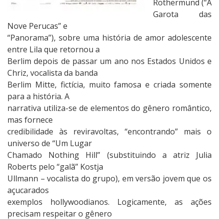
Rothermund (“A
N
Garota das
ã
Nove Perucas” e
o
“Panorama”), sobre uma história de amor adolescente
F
entre Lila que retornou a
i
Berlim depois de passar um ano nos Estados Unidos e
c
Chriz, vocalista da banda
a
Berlim Mitte, fictícia, muito famosa e criada somente
m
para a história. A
P
narrativa utiliza-se de elementos do gênero romântico,
a
mas fornece
r
credibilidade às reviravoltas, “encontrando” mais o
a
universo de “Um Lugar
o
Chamado Nothing Hill” (substituindo a atriz Julia
C
Roberts pelo “galã” Kostja
a
Ullmann – vocalista do grupo), em versão jovem que os
f
açucarados
é
exemplos hollywoodianos. Logicamente, as ações
d
precisam respeitar o gênero