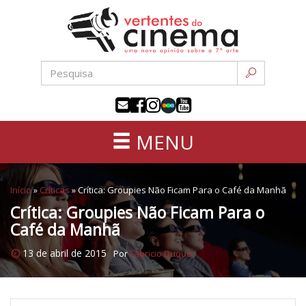
Uma
Pular
nova
para
opinião
o
sobre
conteúdo
a
sétima
arte
MENU
Início
»
Críticas
»
Crítica: Groupies Não Ficam Para o Café da Manhã
Crítica: Groupies Não Ficam Para o
Café da Manhã
13 de abril de 2015
Por
Fabricio Duque