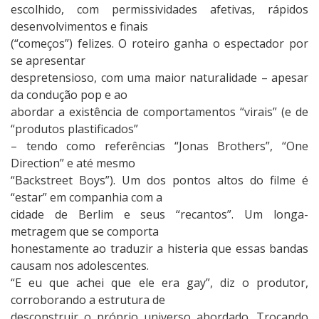
a
escolhido, com permissividades afetivas, rápidos
M
desenvolvimentos e finais
a
(“começos”) felizes. O roteiro ganha o espectador por
n
se apresentar
h
despretensioso, com uma maior naturalidade – apesar
ã
da condução pop e ao
abordar a existência de comportamentos “virais” (e de
“produtos plastificados”
– tendo como referências “Jonas Brothers”, “One
Direction” e até mesmo
“Backstreet Boys”). Um dos pontos altos do filme é
“estar” em companhia com a
cidade de Berlim e seus “recantos”. Um longa-
metragem que se comporta
honestamente ao traduzir a histeria que essas bandas
causam nos adolescentes.
“E eu que achei que ele era gay”, diz o produtor,
corroborando a estrutura de
desconstruir o próprio universo abordado. Trocando