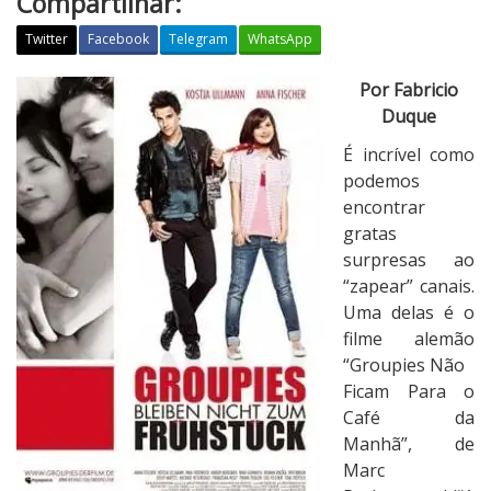
Compartilhar:
Twitter
Facebook
Telegram
WhatsApp
C
Por Fabricio
r
Duque
í
É incrível como
t
podemos
i
encontrar
c
gratas
a
surpresas ao
:
“zapear” canais.
G
Uma delas é o
r
filme alemão
o
“Groupies Não
u
Ficam Para o
p
Café da
i
Manhã”, de
e
Marc
s