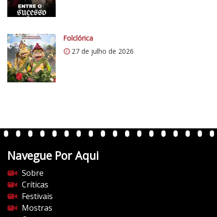
p
.
c
Folclórica
o
27 de julho de 2026
m
/
v
e
r
t
e
n
t
Navegue Por Aqui
e
s
Sobre
d
Críticas
o
Festivais
c
Mostras