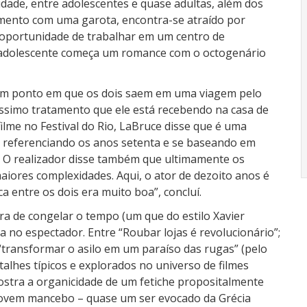
dade, entre adolescentes e quase adultas, além dos
mento com uma garota, encontra-se atraído por
 oportunidade de trabalhar em um centro de
o adolescente começa um romance com o octogenário
 um ponto em que os dois saem em uma viagem pelo
éssimo tratamento que ele está recebendo na casa de
ilme no Festival do Rio, LaBruce disse que é uma
, referenciando os anos setenta e se baseando em
. O realizador disse também que ultimamente os
iores complexidades. Aqui, o ator de dezoito anos é
a entre os dois era muito boa”, concluí.
ra de congelar o tempo (um que do estilo Xavier
a no espectador. Entre “Roubar lojas é revolucionário”;
e “transformar o asilo em um paraíso das rugas” (pelo
alhes típicos e explorados no universo de filmes
stra a organicidade de um fetiche propositalmente
 jovem mancebo – quase um ser evocado da Grécia