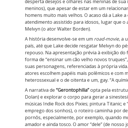
desperta desejos e olhares nas meninas de sua i
a
meninos), que apesar de estar em um relaciona
homens muito mais velhos. O acaso dá a Lake a
atendimento assistido para idosos, lugar que 
Melvyn (o ator Walter Borden).
A história desenvolve-se em um
road-movie
, a
país, até que Lake decide resgatar Melvyn do p
repouso. Na apresentação prévia à exibição do f
forma de “ensinar um cão velho novos truques”
suas personagens, referenciadas à própria vida
atores escolhem papéis mais polêmicos e com ma
heterossexual e o de oitenta e um, gay. “A químic
A narrativa de
“Gerontophilia”
opta pela estrutu
Dolan) e explorar o corpo para gerar a sinestesi
músicas Indie Rock dos Pixies; pintura Titanic; 
emprego dos sonhos), o roteiro caminha por det
pornôs, especialmente, por exemplo, quando mo
amador e ainda tosco. O amor “dele” (de nosso