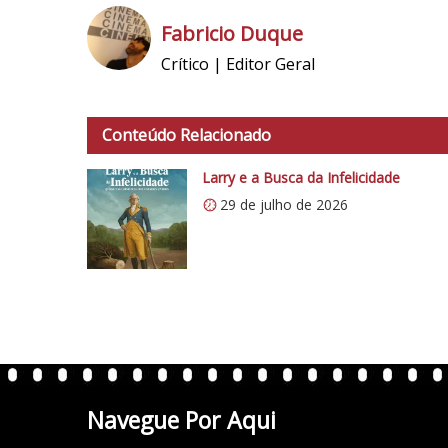
Fabricio Duque
Crítico | Editor Geral
h
t
t
Conteúdo Relacionado
p
s
Larry e a Busca da Infelicidade
:
29 de julho de 2026
/
/
i
0
.
w
p
.
Navegue Por Aqui
c
o