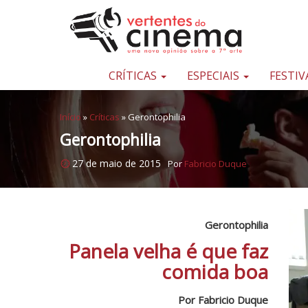
Pular para o conteúdo
Uma
nova
opinião
CRÍTICAS
ESPECIAIS
FESTIV
sobre
a
Início
»
Críticas
»
Gerontophilia
sétima
Gerontophilia
arte
27 de maio de 2015
Por
Fabricio Duque
Gerontophilia
Panela velha é que faz
comida boa
Por Fabricio Duque