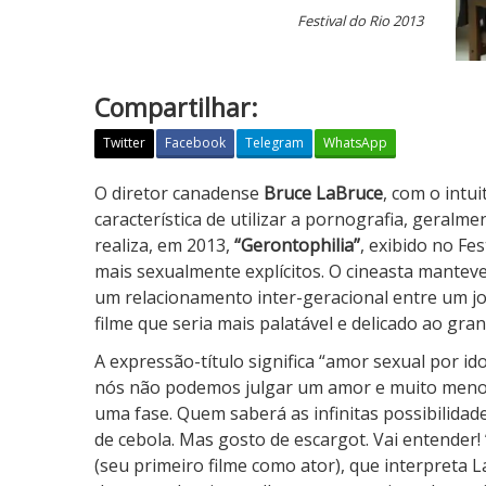
Festival do Rio 2013
Compartilhar:
Twitter
Facebook
Telegram
WhatsApp
G
O diretor canadense
Bruce LaBruce
, com o intu
e
característica de utilizar a pornografia, gera
r
realiza, em 2013,
“Gerontophilia”
, exibido no Fe
o
mais sexualmente explícitos. O cineasta mantev
n
um relacionamento inter-geracional entre um j
t
filme que seria mais palatável e delicado ao gran
o
A expressão-título significa “amor sexual por ido
p
nós não podemos julgar um amor e muito menos 
h
uma fase. Quem saberá as infinitas possibilida
i
de cebola. Mas gosto de escargot. Vai entender!
l
(seu primeiro filme como ator), que interpreta 
i