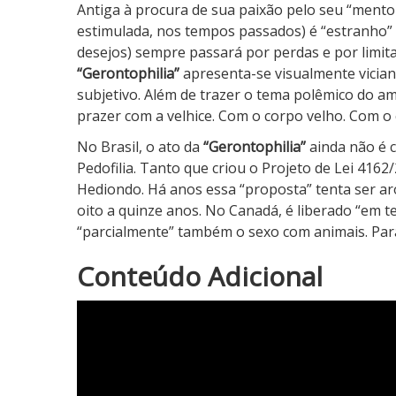
Antiga à procura de sua paixão pelo seu “mento
estimulada, nos tempos passados) é “estranho”
desejos) sempre passará por perdas e por limit
“Gerontophilia”
apresenta-se visualmente vician
subjetivo. Além de trazer o tema polêmico do am
prazer com a velhice. Com o corpo velho. Com o 
No Brasil, o ato da
“Gerontophilia”
ainda não é c
Pedofilia. Tanto que criou o Projeto de Lei 4162/
Hediondo. Há anos essa “proposta” tenta ser ar
oito a quinze anos. No Canadá, é liberado “em 
“parcialmente” também o sexo com animais. Para
4
Conteúdo Adicional
N
o
t
a
d
o