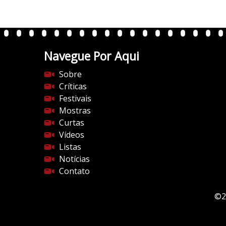
0
.
w
p
.
Navegue Por Aqui
c
Sobre
o
Críticas
m
Festivais
/
Mostras
v
Curtas
e
Vídeos
r
Listas
t
Notícias
e
Contato
n
t
e
©2
s
d