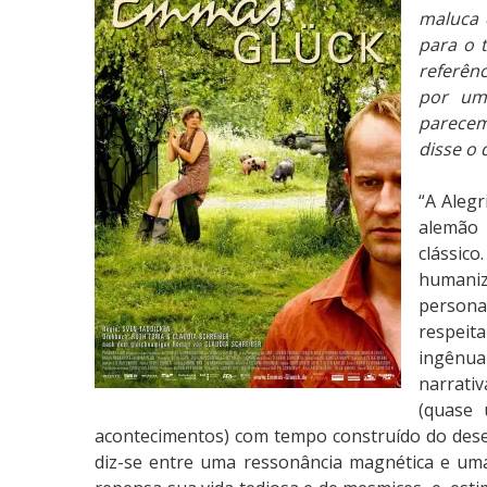
í
maluca 
t
para o t
i
referên
c
por um
a
parecem
:
disse o 
A
A
“A Alegr
l
alemão
e
clássico
g
humaniz
r
person
i
respeit
a
ingênua
d
narrativ
e
(quase 
E
acontecimentos) com tempo construído do dese
m
diz-se entre uma ressonância magnética e uma