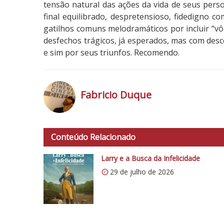
tensão natural das ações da vida de seus pers
final equilibrado, despretensioso, fidedigno co
gatilhos comuns melodramáticos por incluir “
desfechos trágicos, já esperados, mas com des
e sim por seus triunfos. Recomendo.
Fabricio Duque
h
t
Conteúdo Relacionado
t
p
Larry e a Busca da Infelicidade
s
29 de julho de 2026
:
/
/
i