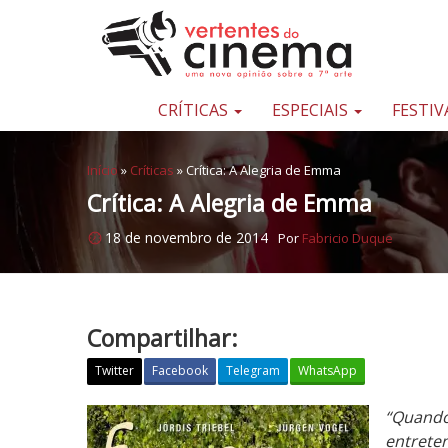
Pular para o conteúdo
Uma
nova
opinião
CRÍTICAS
ESPECIAIS
FESTIV
sobre
a
Início
»
Críticas
»
Crítica: A Alegria de Emma
sétima
Crítica: A Alegria de Emma
arte
18 de novembro de 2014
Por
Fabricio Duque
Compartilhar:
Twitter
Facebook
Telegram
WhatsApp
C
“Quando
r
entrete