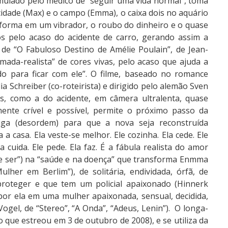
imulado pelo médico de “seguir uma vida normal”, toma
 cidade (Max) e o campo (Emma), o caixa dois no aquário
nsforma em um vibrador, o roubo do dinheiro e o quase
os pelo acaso do acidente de carro, gerando assim a
de “O Fabuloso Destino de Amélie Poulain”, de Jean-
imada-realista” de cores vivas, pelo acaso que ajuda a
o para ficar com ele”. O filme, baseado no romance
 Schreiber (co-roteirista) e dirigido pelo alemão Sven
as, como a do acidente, em câmera ultralenta, quase
ente crível e possível, permite o próximo passo da
iga (desordem) para que a nova seja reconstruída
a casa. Ela veste-se melhor. Ele cozinha. Ela cede. Ele
a cuida. Ele pede. Ela faz. É a fábula realista do amor
 de ser”) na “saúde e na doença” que transforma Enmma
her em Berlim”), de solitária, endividada, órfã, de
e proteger e que tem um policial apaixonado (Hinnerk
por ela em uma mulher apaixonada, sensual, decidida,
ogel, de “Stereo”, “A Onda”, “Adeus, Lenin”). O longa-
o que estreou em 3 de outubro de 2008), e se utiliza da