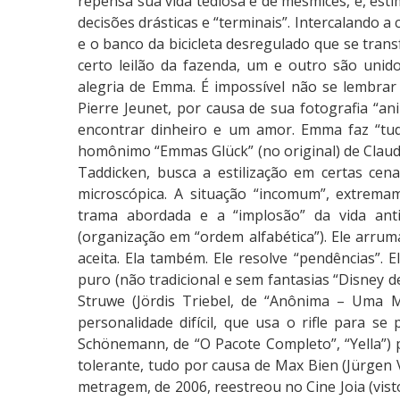
m
repensa sua vida tediosa e de mesmices, e, est
a
decisões drásticas e “terminais”. Intercalando a
e o banco da bicicleta desregulado que se tra
certo leilão da fazenda, um e outro são unid
alegria de Emma. É impossível não se lembrar 
Pierre Jeunet, por causa de sua fotografia “an
encontrar dinheiro e um amor. Emma faz “tud
homônimo “Emmas Glück” (no original) de Claudia
Taddicken, busca a estilização em certas cen
microscópica. A situação “incomum”, extremam
trama abordada e a “implosão” da vida ant
(organização em “ordem alfabética”). Ele arruma 
aceita. Ela também. Ele resolve “pendências”. El
puro (não tradicional e sem fantasias “Disney
Struwe (Jördis Triebel, de “Anônima – Uma Mul
personalidade difícil, que usa o rifle para s
Schönemann, de “O Pacote Completo”, “Yella”) 
tolerante, tudo por causa de Max Bien (Jürgen V
metragem, de 2006, reestreou no Cine Joia (vist