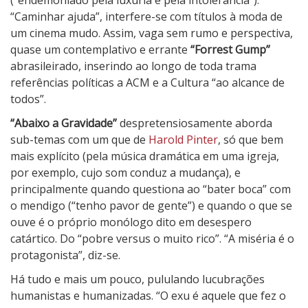
(“endemoniado pela luxúria e pela intolerância”).
“Caminhar ajuda”, interfere-se com títulos à moda de
um cinema mudo. Assim, vaga sem rumo e perspectiva,
quase um contemplativo e errante
“Forrest Gump”
abrasileirado, inserindo ao longo de toda trama
referências políticas a ACM e a Cultura “ao alcance de
todos”.
“Abaixo a Gravidade”
despretensiosamente aborda
sub-temas com um que de
Harold Pinter
, só que bem
mais explícito (pela música dramática em uma igreja,
por exemplo, cujo som conduz a mudança), e
principalmente quando questiona ao “bater boca” com
o mendigo (“tenho pavor de gente”) e quando o que se
ouve é o próprio monólogo dito em desespero
catártico. Do “pobre versus o muito rico”. “A miséria é o
protagonista”, diz-se.
Há tudo e mais um pouco, pululando lucubrações
humanistas e humanizadas. “O exu é aquele que fez o