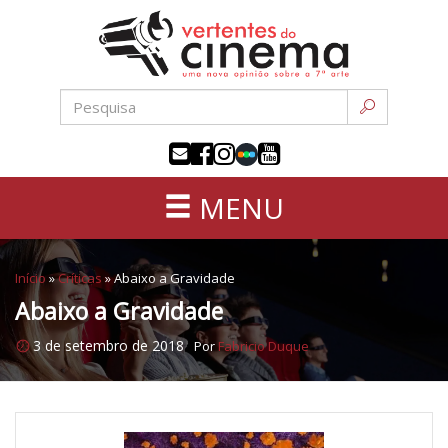
Uma
Pular
nova
para
opinião
o
sobre
conteúdo
a
sétima
arte
MENU
Início
»
Críticas
»
Abaixo a Gravidade
Abaixo a Gravidade
3 de setembro de 2018
Por
Fabricio Duque