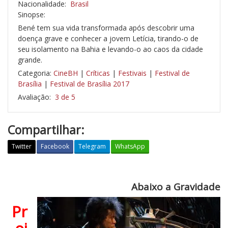
Nacionalidade:
Brasil
Sinopse:
Bené tem sua vida transformada após descobrir uma
doença grave e conhecer a jovem Letícia, tirando-o de
seu isolamento na Bahia e levando-o ao caos da cidade
grande.
Categoria:
CineBH
|
Críticas
|
Festivais
|
Festival de
Brasília
|
Festival de Brasília 2017
Avaliação:
3 de 5
Compartilhar:
Twitter
Facebook
Telegram
WhatsApp
A
b
Abaixo a Gravidade
a
i
Pr
x