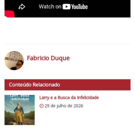
t
i
c
o
5
1
Fabricio Duque
h
t
Conteúdo Relacionado
t
p
Larry e a Busca da Infelicidade
s
29 de julho de 2026
:
/
/
i