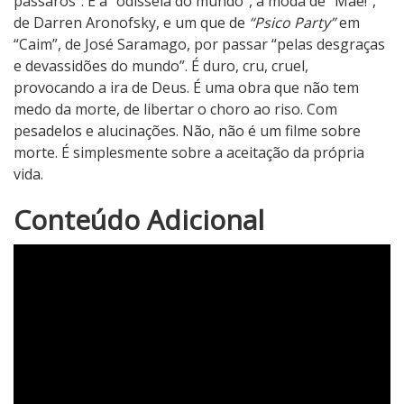
pássaros”. É a “odisseia do mundo”, à moda de “Mãe!”,
de Darren Aronofsky, e um que de
“Psico Party”
em
“Caim”, de José Saramago, por passar “pelas desgraças
e devassidões do mundo”. É duro, cru, cruel,
provocando a ira de Deus. É uma obra que não tem
medo da morte, de libertar o choro ao riso. Com
pesadelos e alucinações. Não, não é um filme sobre
morte. É simplesmente sobre a aceitação da própria
vida.
3
Conteúdo Adicional
N
o
t
a
d
o
C
r
í