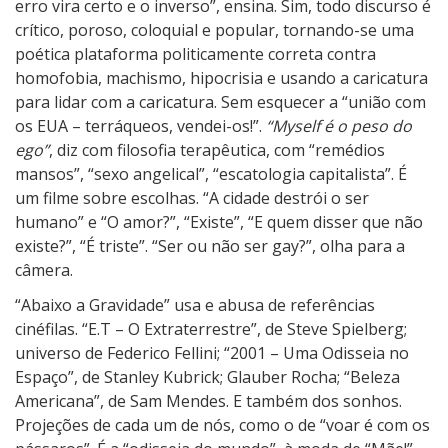
erro vira certo e o inverso”, ensina. Sim, todo discurso é
crítico, poroso, coloquial e popular, tornando-se uma
poética plataforma politicamente correta contra
homofobia, machismo, hipocrisia e usando a caricatura
para lidar com a caricatura. Sem esquecer a “união com
os EUA – terráqueos, vendei-os!”.
“Myself é o peso do
ego”
, diz com filosofia terapêutica, com “remédios
mansos”, “sexo angelical”, “escatologia capitalista”. É
um filme sobre escolhas. “A cidade destrói o ser
humano” e “O amor?”, “Existe”, “E quem disser que não
existe?”, “É triste”. “Ser ou não ser gay?”, olha para a
câmera.
“Abaixo a Gravidade” usa e abusa de referências
cinéfilas. “E.T – O Extraterrestre”, de Steve Spielberg;
universo de Federico Fellini; “2001 – Uma Odisseia no
Espaço”, de Stanley Kubrick; Glauber Rocha; “Beleza
Americana”, de Sam Mendes. E também dos sonhos.
Projeções de cada um de nós, como o de “voar é com os