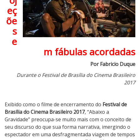
oj
o
eç
a
G
õe
r
s
a
e
v
i
m fábulas acordadas
d
a
Por Fabricio Duque
d
Durante o Festival de Brasília do Cinema Brasileiro
e
2017
Exibido como o filme de encerramento do
Festival de
Brasília do Cinema Brasileiro 2017
, “Abaixo a
Gravidade” preocupa-se muito mais com o conceito de
seu discurso do que sua forma narrativa, imergindo o
espectador em uma desfragmentada viagem de tempos