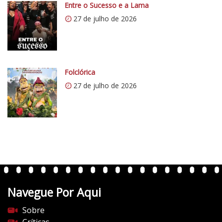
0
Entre o Sucesso e a Lama
.
27 de julho de 2026
w
p
.
c
Folclórica
o
27 de julho de 2026
m
/
v
e
r
t
e
n
t
Navegue Por Aqui
e
s
Sobre
d
Críticas