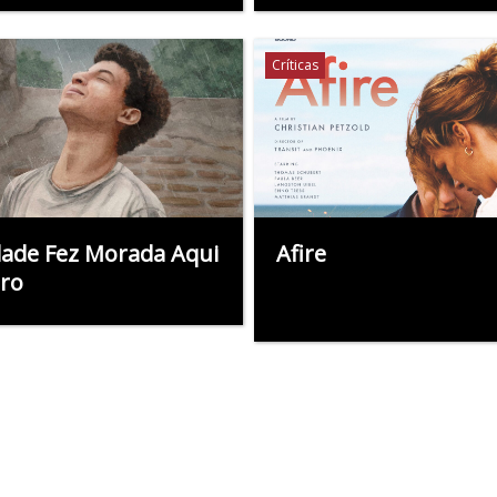
Críticas
ade Fez Morada Aqui
Afire
ro