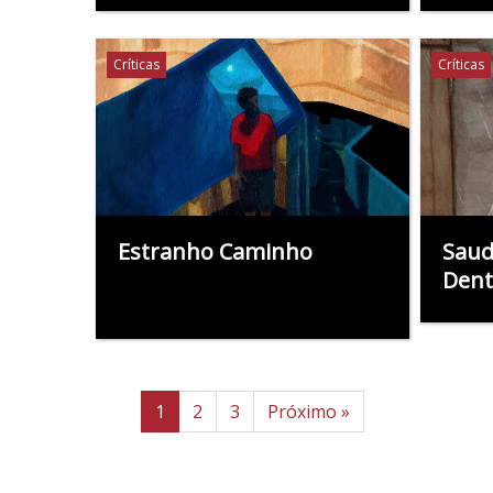
Críticas
Críticas
Estranho Caminho
Saud
Dent
1
2
3
Próximo »