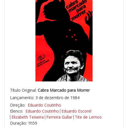
Título Original:
Cabra Marcado para Morrer
Lançamento: 3 de dezembro de 1984
Direção:
Eduardo Coutinho
Elenco:
Eduardo Coutinho
Eduardo Escorel
Elizabeth Teixeira
Ferreira Gullar
Tite de Lemos
Duração: 1h59