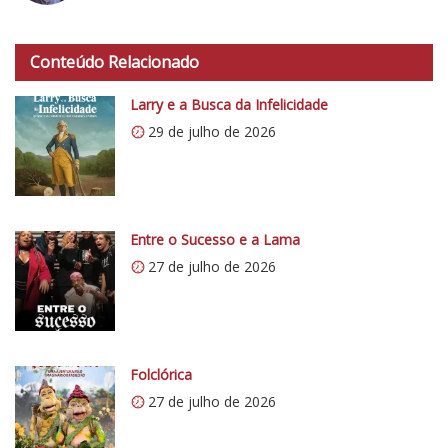
h
t
Conteúdo Relacionado
t
p
Larry e a Busca da Infelicidade
s
29 de julho de 2026
:
/
/
i
0
Entre o Sucesso e a Lama
.
27 de julho de 2026
w
p
.
c
o
Folclórica
m
27 de julho de 2026
/