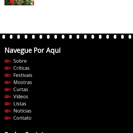
v
e
r
t
e
n
t
Navegue Por Aqui
e
s
Sobre
d
Críticas
o
Festivais
c
Mostras
i
Curtas
n
Vídeos
e
Listas
m
Notícias
a
Contato
.
c