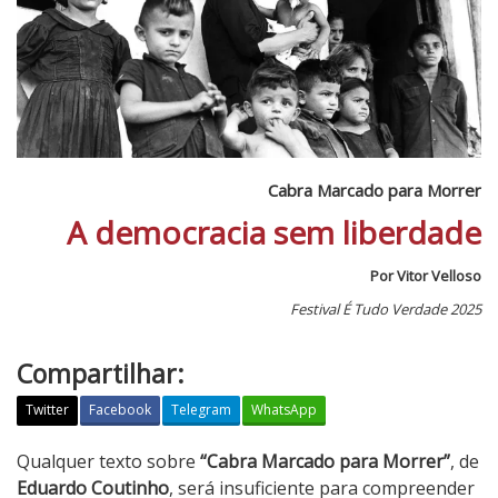
Cabra Marcado para Morrer
A democracia sem liberdade
Por Vitor Velloso
Festival É Tudo Verdade 2025
Compartilhar:
Twitter
Facebook
Telegram
WhatsApp
C
Qualquer texto sobre
“Cabra Marcado para Morrer”
, de
a
Eduardo Coutinho
, será insuficiente para compreender