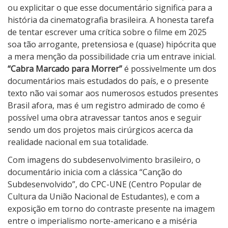
b
ou explicitar o que esse documentário significa para a
r
história da cinematografia brasileira. A honesta tarefa
a
de tentar escrever uma crítica sobre o filme em 2025
M
soa tão arrogante, pretensiosa e (quase) hipócrita que
a
a mera menção da possibilidade cria um entrave inicial.
r
“Cabra Marcado para Morrer”
é possivelmente um dos
c
documentários mais estudados do país, e o presente
a
texto não vai somar aos numerosos estudos presentes
d
Brasil afora, mas é um registro admirado de como é
o
possível uma obra atravessar tantos anos e seguir
p
sendo um dos projetos mais cirúrgicos acerca da
a
realidade nacional em sua totalidade.
r
Com imagens do subdesenvolvimento brasileiro, o
a
documentário inicia com a clássica “Canção do
M
Subdesenvolvido”, do CPC-UNE (Centro Popular de
o
Cultura da União Nacional de Estudantes), e com a
r
exposição em torno do contraste presente na imagem
r
entre o imperialismo norte-americano e a miséria
e