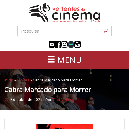
Uma
Pular
nova
para
opinião
o
sobre
conteúdo
a
sétima
arte
MENU
Início
»
Críticas
»
Cabra Marcado para Morrer
Cabra Marcado para Morrer
9 de abril de 2025
Por
Vitor Velloso