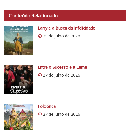
h
t
Conteúdo Relacionado
t
p
Larry e a Busca da Infelicidade
s
29 de julho de 2026
:
/
/
i
0
Entre o Sucesso e a Lama
.
27 de julho de 2026
w
p
.
c
o
Folclórica
m
27 de julho de 2026
/
v