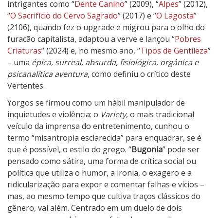
intrigantes como “
Dente Canino
” (2009), “
Alpes
” (2012),
“
O Sacrifício do Cervo Sagrado
” (2017) e “
O Lagosta
”
(2106), quando fez o upgrade e migrou para o olho do
furacão capitalista, adaptou a verve e lançou “
Pobres
Criaturas
” (2024) e, no mesmo ano, “
Tipos de Gentileza
”
– uma
épica, surreal, absurda, fisiológica, orgânica e
psicanalítica aventura
, como definiu o crítico deste
Vertentes.
Yorgos se firmou como um hábil manipulador de
inquietudes e violência: o
Variety
, o mais tradicional
veículo da imprensa do entretenimento, cunhou o
termo “misantropia esclarecida” para enquadrar, se é
que é possível, o estilo do grego. “
Bugonia
” pode ser
pensado como sátira, uma forma de crítica social ou
política que utiliza o humor, a ironia, o exagero e a
ridicularização para expor e comentar falhas e vícios –
mas, ao mesmo tempo que cultiva traços clássicos do
gênero, vai além. Centrado em um duelo de dois