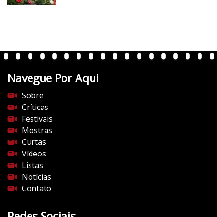
e
r
t
e
n
t
Navegue Por Aqui
e
s
Sobre
d
Críticas
o
Festivais
c
Mostras
i
Curtas
n
Vídeos
e
Listas
m
Notícias
a
Contato
.
c
Redes Sociais
o