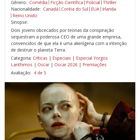
Gênero:
Comédia
Ficção Científica
Policial
Thriller
Nacionalidade:
Canadá
Coréia do Sul
EUA
Irlanda
Reino Unido
Sinopse:
Dois jovens obcecados por teorias da conspiração
sequestram a poderosa CEO de uma grande empresa,
convencidos de que ela é uma alienígena com a intenção
de destruir o planeta Terra.
Categoria:
Críticas
|
Especiais
|
Especial Yorgos
Lanthimos
|
Oscar
|
Oscar 2026
|
Premiações
Avaliação:
4 de 5