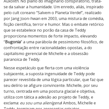
Auxolith. No plano do imaginário conspiratório, trata-
se da salvar a humanidade. Um enredo, aliás, inspirado
pelo cult coreano “Salvem o Planeta Verde!”, realizado
por Jang Joon-hwan em 2003, uma mistura de comédia,
ficção científica, terror e humor. Mas o embate retórico
que se estabelece no porão da casa de Teddy
proporciona momentos de forte impacto, elevando
“
Bugonia
” a uma parábola de pessimismo filosófico, de
confrontação entre racionalidades opostas, a do
capitalismo gerencial de Michelle e a obsessão
paranoica de Teddy.
Nesse espetáculo que flerta com uma violência
subjacente, a suposta ingenuidade de Teddy pode
parecer revestida de uma lógica particular, que faz que
seu delírio se afigure convincente. Michelle, por seu
turno, centrada em uma postura glacial e objetiva,
utiliza com tática a adesão ao projeto de Teddy, e
exclama:
eu sou uma alienígena
! Ambos, Michelle e
Teddy, terminam por apresentar retratos