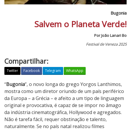
Bugonia
Salvem o Planeta Verde!
Por João Lanari Bo
Festival de Veneza 2025
Compartilhar:
Twitter
Facebook
Telegram
WhatsApp
B
“
Bugonia
”, o novo longa do grego Yorgos Lanthimos,
u
mostra como um diretor oriundo de um país periférico
g
da Europa – a Grécia – e afeito a um tipo de linguagem
o
original e provocativa, é capaz de se impor no âmago
n
da indústria cinematográfica, Hollywood e agregados.
i
Não é tarefa fácil, requer obstinação e talento,
a
naturalmente. Se no país natal realizou filmes