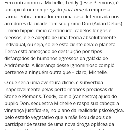
Em contraponto a Michelle, Teddy (Jesse Plemons), é
um apicultor e empregado
part time
da empresa
farmacêutica, morador em uma casa deteriorada nos
arredores da cidade com seu primo Don (Aidan Delbis)
– meio hippie, meio carrancudo, cabelos longos e
oleosos, ele é adepto de uma teoria absolutamente
individual, ou seja, só ele está ciente dela: o planeta
Terra está ameaçado de destruição por tipos
disfarçados de humanos egressos da galáxia de
Andrômeda. A liderança desse ignominioso complô
pertence a ninguém outra que – claro, Michelle.
O que seria uma aventura clichê, é subvertida
inapelavelmente pelas performances preciosas de
Stone e Plemons. Teddy, com a (canhestra) ajuda do
pupilo Don, sequestra Michelle e raspa sua cabeça: a
vingança justifica-se, no plano da realidade psicológica,
pelo estado vegetativo que a mãe ficou depois de
participar de testes de uma nova droga opiácea da