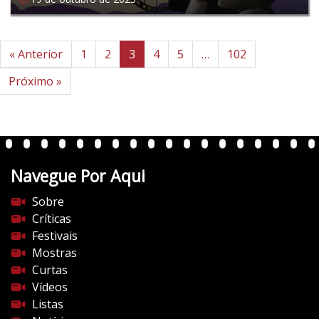
« Anterior
1
2
3
4
5
…
102
Próximo »
Navegue Por Aqui
Sobre
Críticas
Festivais
Mostras
Curtas
Vídeos
Listas