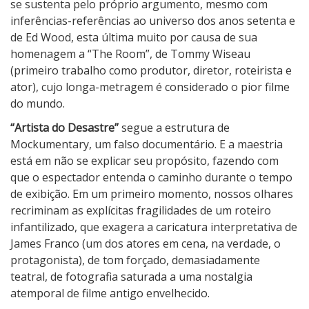
a
se sustenta pelo próprio argumento, mesmo com
d
inferências-referências ao universo dos anos setenta e
o
de Ed Wood, esta última muito por causa de sua
D
homenagem a “The Room”, de Tommy Wiseau
e
(primeiro trabalho como produtor, diretor, roteirista e
s
ator), cujo longa-metragem é considerado o pior filme
a
do mundo.
s
“Artista do Desastre”
segue a estrutura de
t
Mockumentary, um falso documentário. E a maestria
r
está em não se explicar seu propósito, fazendo com
e
que o espectador entenda o caminho durante o tempo
de exibição. Em um primeiro momento, nossos olhares
recriminam as explícitas fragilidades de um roteiro
infantilizado, que exagera a caricatura interpretativa de
James Franco (um dos atores em cena, na verdade, o
protagonista), de tom forçado, demasiadamente
teatral, de fotografia saturada a uma nostalgia
atemporal de filme antigo envelhecido.