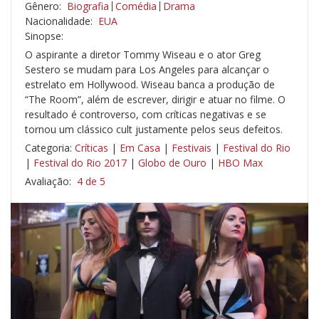
Gênero:
Biografia
Comédia
Drama
Nacionalidade:
EUA
Sinopse:
O aspirante a diretor Tommy Wiseau e o ator Greg
Sestero se mudam para Los Angeles para alcançar o
estrelato em Hollywood. Wiseau banca a produção de
“The Room”, além de escrever, dirigir e atuar no filme. O
resultado é controverso, com críticas negativas e se
tornou um clássico cult justamente pelos seus defeitos.
Categoria:
Críticas
|
Em Casa
|
Festivais
|
Festival do Rio
|
Festival do Rio 2017
|
Globo de Ouro
|
HBO Max
Avaliação:
4 de 5