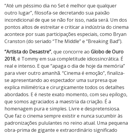
“Até um péssimo dia no Set é melhor que qualquer
outro lugar”, filosofa-se decretando sua paixão
incondicional de que se não for isso, nada será. Um dos
pontos altos de estreitar e criticar a indústria do cinema
acontece por suas participações especiais, como Bryan
Cranston (do seriado “The Middle” e “Breaking Bad”).
“Artista do Desastre”
, que concorre ao
Globo de Ouro
2018
, é Tommy em sua completitude idiossincrática. É
real e intenso. E que “apaga o dia de hoje da memória”
para viver outro amanhã. “Cinema é emoção”, finaliza-
se apresentando ao espectador uma surpresa que
explica milimétrica e cirurgicamente todos os detalhes
abordados. E é neste exato momento, com seu epílogo,
que somos agraciados a maestria da criação. É a
homenagem pura e simples. Livre e despretensiosa.
Que faz o cinema sempre existir e nunca sucumbir às
padronizações pululantes no reino atual. Uma pequena
obra-prima de gigante e extraordinário significado