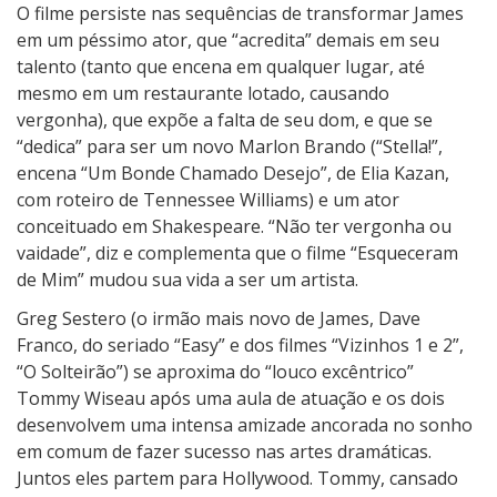
O filme persiste nas sequências de transformar James
em um péssimo ator, que “acredita” demais em seu
talento (tanto que encena em qualquer lugar, até
mesmo em um restaurante lotado, causando
vergonha), que expõe a falta de seu dom, e que se
“dedica” para ser um novo Marlon Brando (“Stella!”,
encena “Um Bonde Chamado Desejo”, de Elia Kazan,
com roteiro de Tennessee Williams) e um ator
conceituado em Shakespeare. “Não ter vergonha ou
vaidade”, diz e complementa que o filme “Esqueceram
de Mim” mudou sua vida a ser um artista.
Greg Sestero (o irmão mais novo de James, Dave
Franco, do seriado “Easy” e dos filmes “Vizinhos 1 e 2”,
“O Solteirão”) se aproxima do “louco excêntrico”
Tommy Wiseau após uma aula de atuação e os dois
desenvolvem uma intensa amizade ancorada no sonho
em comum de fazer sucesso nas artes dramáticas.
Juntos eles partem para Hollywood. Tommy, cansado