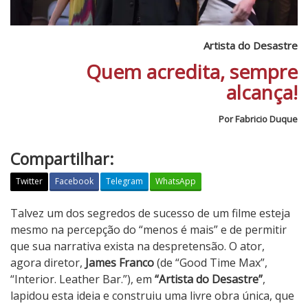
Artista do Desastre
Quem acredita, sempre
alcança!
Por Fabricio Duque
Compartilhar:
Twitter
Facebook
Telegram
WhatsApp
A
Talvez um dos segredos de sucesso de um filme esteja
r
mesmo na percepção do “menos é mais” e de permitir
t
que sua narrativa exista na despretensão. O ator,
i
agora diretor,
James Franco
(de “Good Time Max”,
s
“Interior. Leather Bar.”), em
“Artista do Desastre”
,
t
lapidou esta ideia e construiu uma livre obra única, que