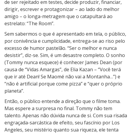
de ser rejeitado em testes, decide produzir, financiar,
dirigir, escrever e protagonizar – ao lado do melhor
amigo – o longa-metragem que o catapultará ao
estrelato: “The Room”.
Sem sabermos o que é apresentado em tela, o público,
por conivência e cumplicidade, entrega-se ao riso pelo
excesso de humor pastelão. “Ser o melhor e nunca
desistir”, diz-se. Sim, é um desastre completo. O sonho
(Tommy nunca esquece) é conhecer James Dean (por
causa de “Vidas Amargas”, de Elia Kazan – “Você terá
que ir até Dean! Se Maomé não vai a Montanha…”) e
“não é artificial porque come pizza” e “quer o próprio
planeta”.
Então, o público entende a direção que o filme toma.
Mas espere a surpresa no final. Tommy não tem
talento. Apenas não dúvida nunca de si. Com sua risada
engraçada-sarcástica de efeito, seu fascínio por Los
Angeles, seu mistério quanto sua riqueza, ele tenta