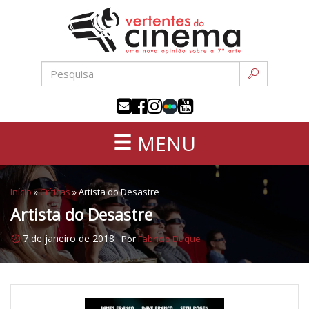
Uma
Pular
nova
para
opinião
o
sobre
conteúdo
a
sétima
arte
MENU
Início
»
Críticas
»
Artista do Desastre
Artista do Desastre
7 de janeiro de 2018
Por
Fabricio Duque