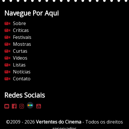
t
Navegue Por Aqui
e
s
Sobre
d
Críticas
o
Festivais
c
Mostras
i
Curtas
n
Vídeos
e
Listas
m
Notícias
a
Contato
.
c
Redes Sociais
o
m
/
w
©2009 - 2026
Vertentes do Cinema
- Todos os direitos
p
reservados