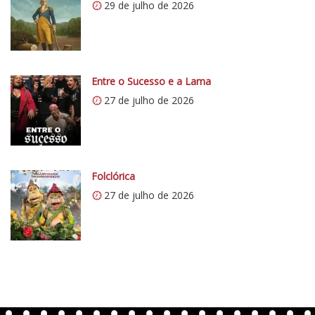
29 de julho de 2026
:
/
/
i
0
Entre o Sucesso e a Lama
.
27 de julho de 2026
w
p
.
c
o
Folclórica
m
27 de julho de 2026
/
v
e
r
t
e
n