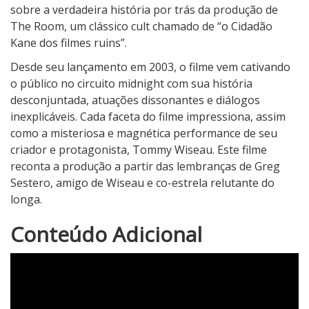
sobre a verdadeira história por trás da produção de
The Room, um clássico cult chamado de “o Cidadão
Kane dos filmes ruins”.
Desde seu lançamento em 2003, o filme vem cativando
o público no circuito midnight com sua história
desconjuntada, atuações dissonantes e diálogos
inexplicáveis. Cada faceta do filme impressiona, assim
como a misteriosa e magnética performance de seu
criador e protagonista, Tommy Wiseau. Este filme
reconta a produção a partir das lembranças de Greg
Sestero, amigo de Wiseau e co-estrela relutante do
longa.
4
Conteúdo Adicional
N
o
t
a
d