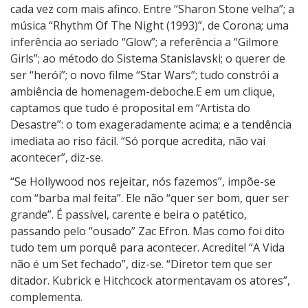
cada vez com mais afinco. Entre “Sharon Stone velha”; a
música “Rhythm Of The Night (1993)”, de Corona; uma
inferência ao seriado “Glow”; a referência a “Gilmore
Girls”; ao método do Sistema Stanislavski; o querer de
ser “herói”; o novo filme “Star Wars”; tudo constrói a
ambiência de homenagem-deboche.E em um clique,
captamos que tudo é proposital em “Artista do
Desastre”: o tom exageradamente acima; e a tendência
imediata ao riso fácil. “Só porque acredita, não vai
acontecer”, diz-se.
“Se Hollywood nos rejeitar, nós fazemos”, impõe-se
com “barba mal feita”. Ele não “quer ser bom, quer ser
grande”. É passível, carente e beira o patético,
passando pelo “ousado” Zac Efron. Mas como foi dito
tudo tem um porquê para acontecer. Acredite! “A Vida
não é um Set fechado”, diz-se. “Diretor tem que ser
ditador. Kubrick e Hitchcock atormentavam os atores”,
complementa.