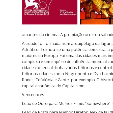
n
c
e
d
o
r
amantes do cinema. A premiação ocorreu sábado
e
A cidade foi formada num arquipélago da lagun
s
Adriático. Tornou-se uma potência comercial a pa
d
maiores da Europa. Foi uma das cidades mais im
o
complexa e um império de influência mundial co
F
cidade comercial, tinha várias feitorias e contr
e
feitorias cidades como Negroponto e Dyrrhachium
s
Rodes, Cefalônia e Zante, por exemplo. O histor
t
capital econômica do Capitalismo.
i
Vencedores
v
a
Leão de Ouro para Melhor Filme: “Somewhere”, d
l
Leão de Prata para Melhor Diretor: Álex de la Igl