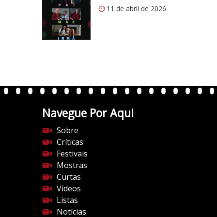
s
11 de abril de 2026
:
/
/
i
0
.
w
p
.
Navegue Por Aqui
c
Sobre
o
Críticas
m
Festivais
/
Mostras
v
Curtas
e
Vídeos
r
Listas
t
Notícias
e