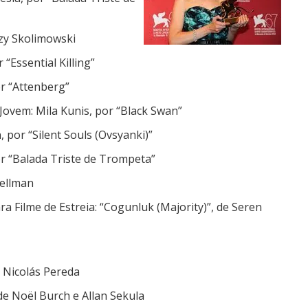
erzy Skolimowski
“Essential Killing”
or “Attenberg”
Jovem: Mila Kunis, por “Black Swan”
 por “Silent Souls (Ovsyanki)”
por “Balada Triste de Trompeta”
Hellman
ra Filme de Estreia: “Cogunluk (Majority)”, de Seren
 Nicolás Pereda
de Noël Burch e Allan Sekula