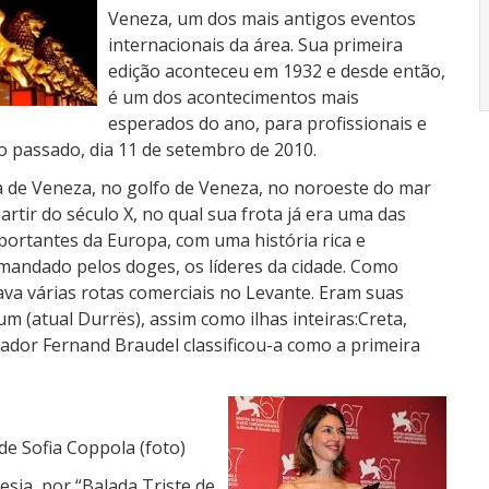
Veneza, um dos mais antigos eventos
internacionais da área. Sua primeira
edição aconteceu em 1932 e desde então,
é um dos acontecimentos mais
esperados do ano, para profissionais e
 passado, dia 11 de setembro de 2010.
a de Veneza, no golfo de Veneza, no noroeste do mar
rtir do século X, no qual sua frota já era uma das
portantes da Europa, com uma história rica e
mandado pelos doges, os líderes da cidade. Como
olava várias rotas comerciais no Levante. Eram suas
 (atual Durrës), assim como ilhas inteiras:Creta,
iador Fernand Braudel classificou-a como a primeira
e Sofia Coppola (foto)
esia, por “Balada Triste de