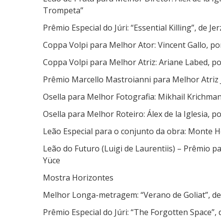
d
Trompeta”
e
V
Prêmio Especial do Júri: “Essential Killing”, de J
e
Coppa Volpi para Melhor Ator: Vincent Gallo, por 
n
e
Coppa Volpi para Melhor Atriz: Ariane Labed, p
z
Prêmio Marcello Mastroianni para Melhor Atriz 
a
2
Osella para Melhor Fotografia: Mikhail Krichman,
0
Osella para Melhor Roteiro: Álex de la Iglesia, 
1
0
Leão Especial para o conjunto da obra: Monte 
Leão do Futuro (Luigi de Laurentiis) – Prêmio pa
Yüce
Mostra Horizontes
Melhor Longa-metragem: “Verano de Goliat”, de
Prêmio Especial do Júri: “The Forgotten Space”, 