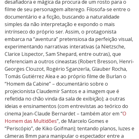
desafiadora e mágica da procura de um rosto para o
filme de seu personagem alterego. Filosofa-se entre o
documentário e a ficção, buscando a naturalidade
simples da não interpretação e expondo o mais
intrínseco do próprio ser. Assim, o protagonista
embarca na “aventura” pretensiosa da perfeição visual,
experimentando narrativas interativas (a Nietzsche,
Clarice Lispector, Sam Shepard, entre outras), que
referenciam a outros cineastas (Robert Bresson, Henri-
Georges Clouzot, Rogério Sganzerla, Glauber Rocha,
Tomás Gutiérrez Alea e ao próprio filme de Burlan o
“Homem da Cabine” – documentário sobre o
projecionista Claudemir Santos e a imagem que é
refletida no chão vinda da sala de exibição); a outras
ideias e ensinamentos (com entrevistas ao teórico do
cinema Jean-Claude Bernardet – também ator em “
O
Homem das Multidões
”, de Marcelo Gomes e
“Periscópio”, de Kiko Goifman); tentando planos, luzes e
câmeras 8mm para manipular o espectador entre a