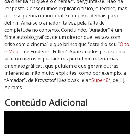
da cinefilia. “O que é o cinema?”, pergunta-se. Não há
resposta. Conseguimos explicar o físico, o técnico, mas
a consequência emocional é complexa demais para
definir. Ama-se o amador, talvez pela falta de
completude no contexto. Concluindo,
“Amador”
é um
filme autobiográfico, de um diretor que “estava com
crise com o cinema” e que brinca que “este é o seu “
Oito
e Meio
”, de Frederico Fellini”. Apaixonados pela sétima
arte ou meros espectadores percebem referências
cinematográficas, que pululam e que geram outras
inferências, não muito explícitas, como por exemplo, a
“Amador”, de Krzysztof Kieslowski e a “
Super 8
”, de J. J.
Abrams.
4
Conteúdo Adicional
N
o
t
a
d