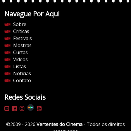
t
Navegue Por Aqui
e
s
Sobre
d
Críticas
o
Festivais
c
Mostras
i
Curtas
n
Vídeos
e
Listas
m
Notícias
a
Contato
.
c
Redes Sociais
o
m
/
w
©2009 - 2026
Vertentes do Cinema
- Todos os direitos
p