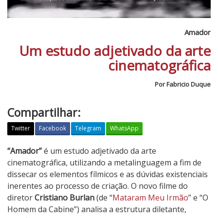
Amador
Um estudo adjetivado da arte
cinematográfica
Por Fabricio Duque
Compartilhar:
Twitter
Facebook
Telegram
WhatsApp
A
“Amador”
é um estudo adjetivado da arte
m
cinematográfica, utilizando a metalinguagem a fim de
a
dissecar os elementos fílmicos e as dúvidas existenciais
d
inerentes ao processo de criação. O novo filme do
o
diretor
Cristiano Burlan
(de “
Mataram Meu Irmão
” e “O
r
Homem da Cabine”) analisa a estrutura diletante,