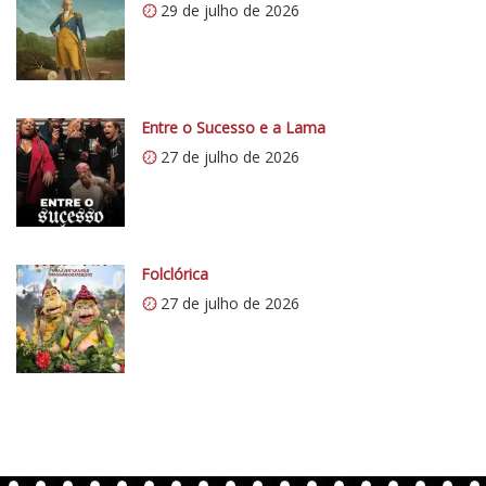
29 de julho de 2026
:
/
/
i
0
Entre o Sucesso e a Lama
.
27 de julho de 2026
w
p
.
c
o
Folclórica
m
27 de julho de 2026
/
v
e
r
t
e
n