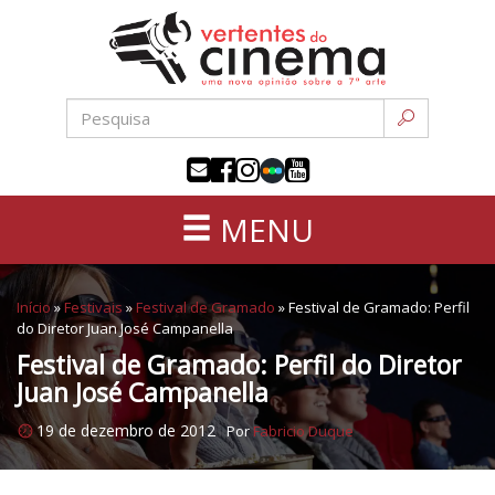
Uma
Pular
nova
para
opinião
o
sobre
conteúdo
a
sétima
arte
MENU
Início
»
Festivais
»
Festival de Gramado
»
Festival de Gramado: Perfil
do Diretor Juan José Campanella
Festival de Gramado: Perfil do Diretor
Juan José Campanella
19 de dezembro de 2012
Por
Fabricio Duque