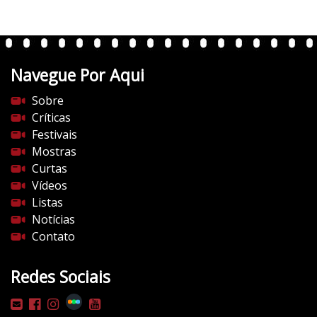
t
e
n
t
Navegue Por Aqui
e
s
Sobre
d
Críticas
o
Festivais
c
Mostras
i
Curtas
n
Vídeos
e
Listas
m
Notícias
a
Contato
.
c
Redes Sociais
o
m