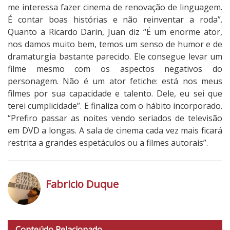
me interessa fazer cinema de renovação de linguagem.
s
É contar boas histórias e não reinventar a roda”.
é
Quanto a Ricardo Darin, Juan diz “É um enorme ator,
C
nos damos muito bem, temos um senso de humor e de
a
dramaturgia bastante parecido. Ele consegue levar um
m
filme mesmo com os aspectos negativos do
p
personagem. Não é um ator fetiche: está nos meus
a
filmes por sua capacidade e talento. Dele, eu sei que
n
terei cumplicidade”. E finaliza com o hábito incorporado.
e
“Prefiro passar as noites vendo seriados de televisão
l
em DVD a longas. A sala de cinema cada vez mais ficará
l
restrita a grandes espetáculos ou a filmes autorais”.
a
Fabricio Duque
h
t
Conteúdo Relacionado