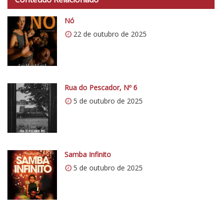
t
p
Nó
s
22 de outubro de 2025
:
/
/
i
0
Rua do Pescador, Nº 6
.
5 de outubro de 2025
w
p
.
c
Samba Infinito
o
5 de outubro de 2025
m
/
v
e
r