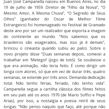
Juan José Campanella nasceu em Buenos Aires, no dia
r
19 de julho de 1959. Diretor de “Filho da Noiva”, “O
f
Mesmo Amor, A Mesma Chuva”, “O Segredo de Seus
i
Olhos” (ganhador do Oscar de Melhor Filme
l
Estrangeiro) foi homenageado no Festival de Gramado
d
deste ano por ser um realizador que exporta a imagem
o
do continente ao mundo. “Nós sabemos que os
D
brasileiros são exagerados, mas isso já é demais”,
i
brincou o cineasta quando subiu ao palco. Sobre o
r
novo projeto disse “Duas semanas depois, comecei a
e
trabalhar em ‘Metegol’ (jogo de totó). Se soubesse o
t
que era animação, não teria feito. É como dirigir um
o
longa com atores, só que em vez de durar três, quatro
r
semanas, se estende por três anos. Demanda dedicação
J
total. Não tenho férias, feriado, não tenho vida”.
u
Campanella segue a cartilha clássica dos filmes feitos
a
em seu país até os anos 1970 (de Mario Soffici e Pepe
n
Arias), por isso, a nostalgia e poesia retrô de seus
J
longas. “Não penso naquilo que faço, até porque não
o