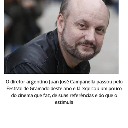
e
s
t
i
v
a
l
d
e
G
r
a
O diretor argentino Juan José Campanella passou pelo
m
Festival de Gramado deste ano e lá explicou um pouco
a
do cinema que faz, de suas referências e do que o
d
estimula
o
:
P
e