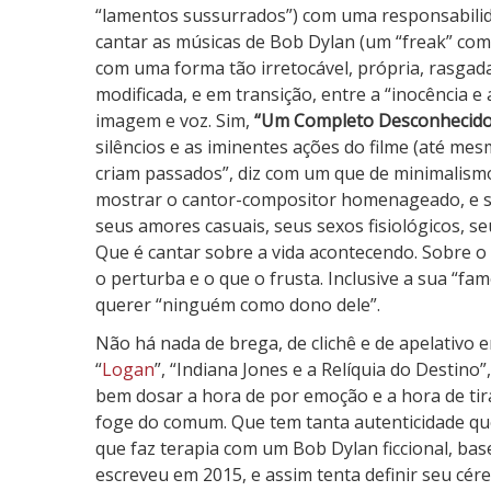
“lamentos sussurrados”) com uma responsabilid
cantar as músicas de Bob Dylan (um “freak” com
com uma forma tão irretocável, própria, rasgad
modificada, e em transição, entre a “inocência e 
imagem e voz. Sim,
“Um Completo Desconhecido
silêncios e as iminentes ações do filme (até me
criam passados”, diz com um que de minimalismo
mostrar o cantor-compositor homenageado, e si
seus amores casuais, seus sexos fisiológicos, 
Que é cantar sobre a vida acontecendo. Sobre o
o perturba e o que o frusta. Inclusive a sua “fam
querer “ninguém como dono dele”.
Não há nada de brega, de clichê e de apelativo
“
Logan
”, “Indiana Jones e a Relíquia do Destino”,
bem dosar a hora de por emoção e a hora de tirar
foge do comum. Que tem tanta autenticidade que
que faz terapia com um Bob Dylan ficcional, bas
escreveu em 2015, e assim tenta definir seu cér