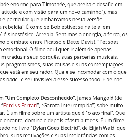
ade enorme para Timothée, que aceita o desafio em
 atitude e com visão para um novo caminho”), mas
a e particular que embarcamos nesta versão
a rebeldia”. É como se Bob estivesse na tela, em
”
é sinestésico. Arrepia. Sentimos a energia, a força, os
smo o embate entre Picasso e Bette Davis). “Pessoas
 emocional. O filme aqui quer ir além de apenas
m traduzir seus porquês, suas parcerias musicais,
seus pragmatismos, suas causas e suas contemplações.
 que está em seu redor. Que é se incomodar com o que
osidade” e ser invisível a esse sucesso todo. E de não
 em
“Um Completo Desconhecido”
. James Mangold (de
 “
Ford vs Ferrari
”, “Garota Interrompida”) sabe muito
. É um filme sobre um artista que é “o ato final”. Que
 encanta, domina e depois afasta a todos. É um filme
eado no livro
“Dylan Goes Electric!”
, de
Elijah Wald
, que
ebro, suas motivações e suas intolerâncias com as