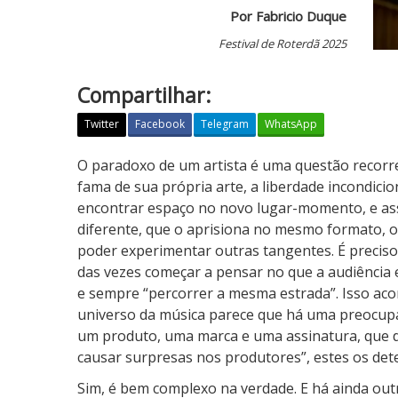
Por Fabricio Duque
Festival de Roterdã 2025
Compartilhar:
Twitter
Facebook
Telegram
WhatsApp
U
O paradoxo de um artista é uma questão recorre
m
fama de sua própria arte, a liberdade incondicion
C
encontrar espaço no novo lugar-momento, e ass
o
diferente, que o aprisiona no mesmo formato, o
m
poder experimentar outras tangentes. É preciso
p
das vezes começar a pensar no que a audiência e
l
e sempre “percorrer a mesma estrada”. Isso ac
e
universo da música parece que há uma preocupa
t
um produto, uma marca e uma assinatura, que 
o
causar surpresas nos produtores”, estes os dete
D
Sim, é bem complexo na verdade. E há ainda out