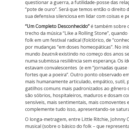
questionar a guerra, a futilidade-posse das r
“pote de ouro”. Será que temos então o direito d
sua defensiva silenciosa em lidar com coisas e 
“Um Completo Desconhecido”
é também sobre o 
trecho da música “Like a Rolling Stone”, quando
folk em um festival radical (folclórico, de “co
por mudanças “em doses homeopáticas”. No iníc
mundo
beatnik
existindo no começo dos anos se
numa submissa resiliência sem esperança. Os íd
estavam convalescentes
(e em “jornadas quase 
fortes que a poeira”. Outro ponto observado e
mais humanamente articulado, empático, sutil, p
gatilhos comuns mais padronizados ao gênero de
são sóbrios, hospitaleiros, maduros e dosam co
sensíveis, mais sentimentais, mais comoventes 
complemente tudo isso, apresentando-se satura
O longa-metragem, entre Little Ritchie, Johnny
musical (sobre o básico do folk – que represen