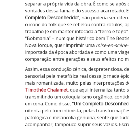
e
separar a própria vida da obra. É como se após 
s
vontades dessa fama e do sucesso acarretado. E
c
Completo Desconhecido”
, não poderia ser dife
o
o ícone do folk que se rebelou contra rótulos, 
n
trabalho (e em manter intocada à “ferro e fogo”
h
“Bobmania” – num que histérico bem The Beatles
e
Nova Iorque, quer imprimir uma
mise-en-scène
c
importada da época abordada e como uma viag
i
comparação entre gerações e seus efeitos no mu
d
Assim, essa condução cênica, despretensiosa, d
o
sensorial pela metafísica real dessa jornada ép
mais romantizada, muito pelas interpretações d
Timothée Chalamet
, que aqui internaliza tanto
transmitindo um coloquialismo orgânico, contido
em cena. Como disse,
“Um Completo Desconhec
oitenta pelo tom intimista, pelas transformaçõe
patológica e melancolia genuína, sente que tud
acompanhar, tampouco suprir seus vazios. Escrev