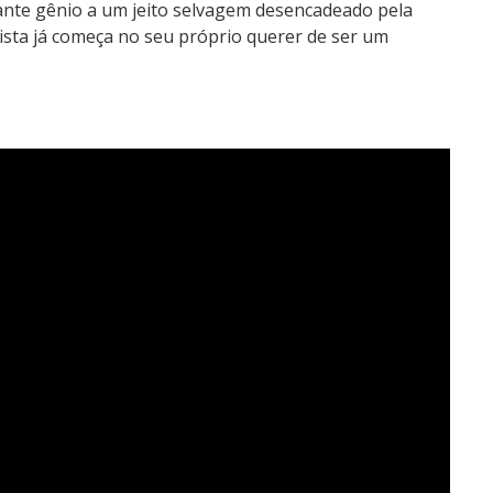
ante gênio a um jeito selvagem desencadeado pela
ista já começa no seu próprio querer de ser um