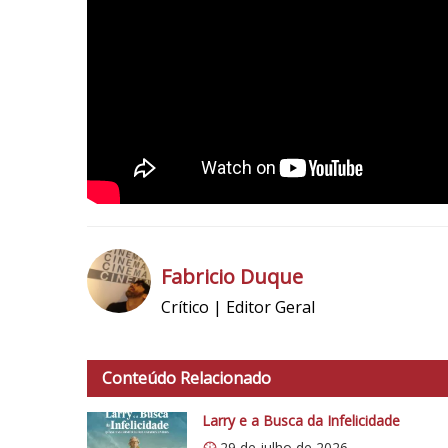
1
Fabricio Duque
Crítico | Editor Geral
h
t
t
Conteúdo Relacionado
p
s
Larry e a Busca da Infelicidade
:
29 de julho de 2026