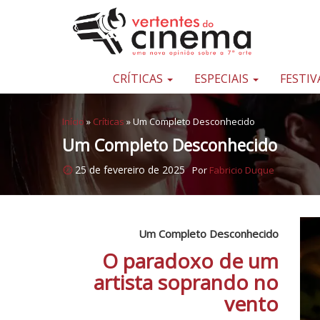
Pular para o conteúdo
Uma
nova
opinião
CRÍTICAS
ESPECIAIS
FESTIV
sobre
a
Início
»
Críticas
»
Um Completo Desconhecido
sétima
Um Completo Desconhecido
arte
25 de fevereiro de 2025
Por
Fabricio Duque
Um Completo Desconhecido
O paradoxo de um
artista soprando no
vento