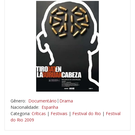
Gênero:
Documentário
Drama
Nacionalidade:
Espanha
Categoria:
Críticas
|
Festivais
|
Festival do Rio
|
Festival
do Rio 2009