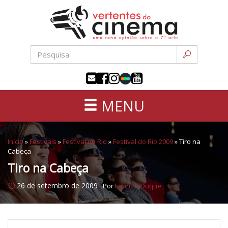
Uma
Pular
nova
para
opinião
o
sobre
conteúdo
a
sétima
arte
MENU
Início
»
Festivais
»
Festival do Rio
»
Festival do Rio 2009
»
Tiro na
Cabeça
Tiro na Cabeça
26 de setembro de 2009
Por
Fabricio Duque