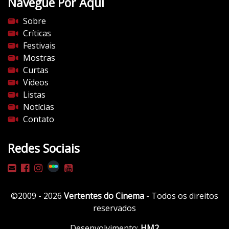
Navegue Por Aqui
e
s
Sobre
d
Críticas
o
Festivais
c
Mostras
i
Curtas
n
Vídeos
e
Listas
m
Notícias
a
Contato
.
c
Redes Sociais
o
m
/
w
©2009 - 2026
Vertentes do Cinema
- Todos os direitos
p
reservados
-
c
Desenvolvimento:
HM2