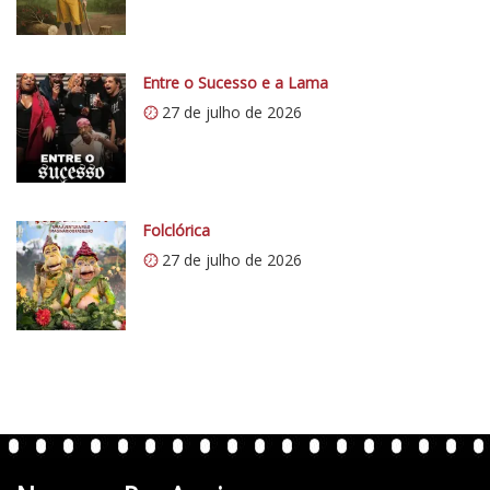
/
/
i
0
Entre o Sucesso e a Lama
.
27 de julho de 2026
w
p
.
c
Folclórica
o
27 de julho de 2026
m
/
v
e
r
t
e
n
t