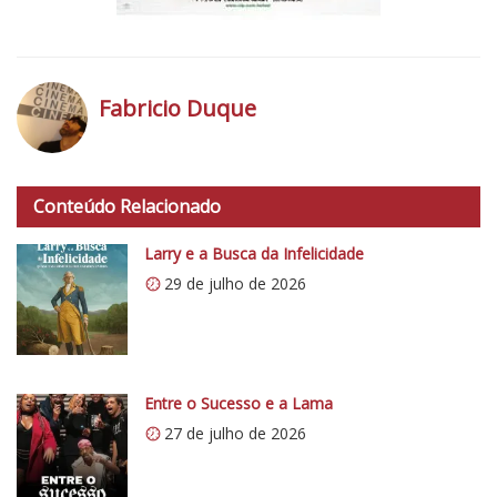
Fabricio Duque
h
t
Conteúdo Relacionado
t
p
Larry e a Busca da Infelicidade
s
29 de julho de 2026
:
/
/
i
0
Entre o Sucesso e a Lama
.
27 de julho de 2026
w
p