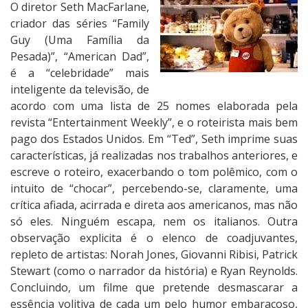
O diretor Seth MacFarlane,
criador das séries “Family
Guy (Uma Família da
Pesada)”, “American Dad”,
é a “celebridade” mais
inteligente da televisão, de
acordo com uma lista de 25 nomes elaborada pela
revista “Entertainment Weekly”, e o roteirista mais bem
pago dos Estados Unidos. Em “Ted”, Seth imprime suas
características, já realizadas nos trabalhos anteriores, e
escreve o roteiro, exacerbando o tom polêmico, com o
intuito de “chocar”, percebendo-se, claramente, uma
crítica afiada, acirrada e direta aos americanos, mas não
só eles. Ninguém escapa, nem os italianos. Outra
observação explicita é o elenco de coadjuvantes,
repleto de artistas: Norah Jones, Giovanni Ribisi, Patrick
Stewart (como o narrador da história) e Ryan Reynolds.
Concluindo, um filme que pretende desmascarar a
essência volitiva de cada um pelo humor embaraçoso,