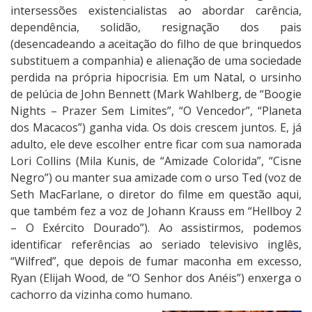
intersessões existencialistas ao abordar carência,
dependência, solidão, resignação dos pais
(desencadeando a aceitação do filho de que brinquedos
substituem a companhia) e alienação de uma sociedade
perdida na própria hipocrisia. Em um Natal, o ursinho
de pelúcia de John Bennett (Mark Wahlberg, de “Boogie
Nights – Prazer Sem Limites”, “O Vencedor”, “Planeta
dos Macacos”) ganha vida. Os dois crescem juntos. E, já
adulto, ele deve escolher entre ficar com sua namorada
Lori Collins (Mila Kunis, de “Amizade Colorida”, “Cisne
Negro”) ou manter sua amizade com o urso Ted (voz de
Seth MacFarlane, o diretor do filme em questão aqui,
que também fez a voz de Johann Krauss em “Hellboy 2
– O Exército Dourado”). Ao assistirmos, podemos
identificar referências ao seriado televisivo inglês,
“Wilfred”, que depois de fumar maconha em excesso,
Ryan (Elijah Wood, de “O Senhor dos Anéis”) enxerga o
cachorro da vizinha como humano.