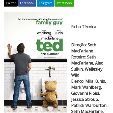
Twitter
Facebook
Telegram
WhatsApp
T
e
d
Ficha Técnica
Direção: Seth
MacFarlane
Roteiro: Seth
MacFarlane, Alec
Sulkin, Wellesley
Wild
Elenco: Mila Kunis,
Mark Wahlberg,
Giovanni Ribisi,
Jessica Stroup,
Patrick Warburton,
Seth MacFarlane,