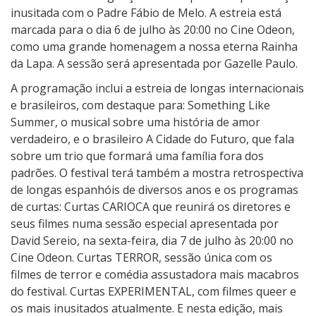
inusitada com o Padre Fábio de Melo. A estreia está
i
marcada para o dia 6 de julho às 20:00 no Cine Odeon,
d
como uma grande homenagem a nossa eterna Rainha
a
da Lapa. A sessão será apresentada por Gazelle Paulo.
d
e
A programação inclui a estreia de longas internacionais
n
e brasileiros, com destaque para: Something Like
o
Summer, o musical sobre uma história de amor
C
verdadeiro, e o brasileiro A Cidade do Futuro, que fala
i
sobre um trio que formará uma família fora dos
n
padrões. O festival terá também a mostra retrospectiva
e
de longas espanhóis de diversos anos e os programas
m
de curtas: Curtas CARIOCA que reunirá os diretores e
a
seus filmes numa sessão especial apresentada por
2
David Sereio, na sexta-feira, dia 7 de julho às 20:00 no
0
Cine Odeon. Curtas TERROR, sessão única com os
1
filmes de terror e comédia assustadora mais macabros
7
do festival. Curtas EXPERIMENTAL, com filmes queer e
os mais inusitados atualmente. E nesta edição, mais