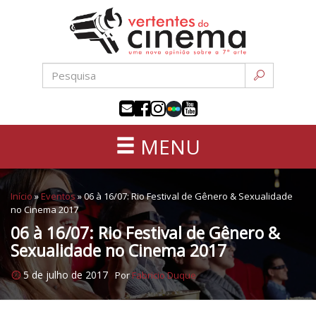
Uma
Pular
nova
para
opinião
o
sobre
conteúdo
a
sétima
arte
MENU
Início
»
Eventos
»
06 à 16/07: Rio Festival de Gênero & Sexualidade
no Cinema 2017
06 à 16/07: Rio Festival de Gênero &
Sexualidade no Cinema 2017
5 de julho de 2017
Por
Fabricio Duque