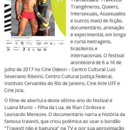
i
Trangêneros, Queers,
v
Intersexuais, Assexuados
a
e outros mais) de ficção,
l
documentário, animação
d
e experimental, em longa
e
e curta metragens,
G
brasileiros e
ê
internacionais. O festival
n
acontecerá de 6 a 16 de
e
julho de 2017 no Cine Odeon – Centro Cultural Luiz
r
Severiano Ribeiro, Centro Cultural Justiça Federal,
o
Instituto Cervantes do Rio de Janeiro, Cine Arte UFF e
&
Cine Joia.
S
O filme de abertura deste sétimo ano do festival é
e
Luana Muniz – Filha da Lua, de Rian Córdova e
x
Leonardo Menezes. O documentário narra a história da
u
famosa travesti, que criou polêmica ao usar o bordão
a
“Travesti não é bagunça” na TV e por sua aproximação
l