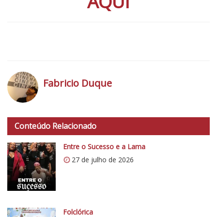
AQUI
l
d
e
T
o
r
o
Fabricio Duque
n
t
h
o
t
2
Conteúdo Relacionado
t
0
p
Entre o Sucesso e a Lama
1
s
27 de julho de 2026
4
:
/
/
i
0
Folclórica