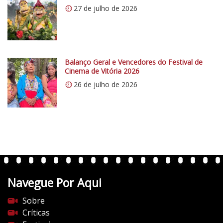
.
27 de julho de 2026
w
p
.
c
Balanço Geral e Vencedores do Festival de
o
Cinema de Vitória 2026
m
26 de julho de 2026
/
v
e
r
t
e
n
t
Navegue Por Aqui
e
s
Sobre
d
Críticas
o