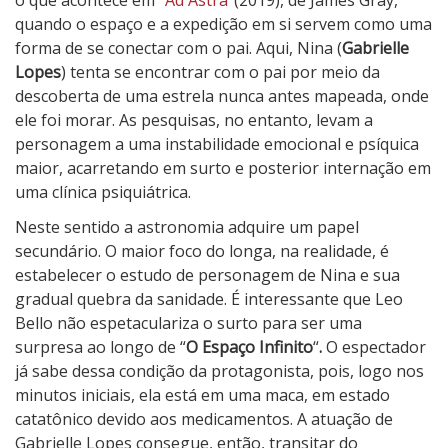
o que acontece em
“Ad Astra”
(2019), de James Gray,
quando o espaço e a expedição em si servem como uma
forma de se conectar com o pai. Aqui, Nina (
Gabrielle
Lopes
) tenta se encontrar com o pai por meio da
descoberta de uma estrela nunca antes mapeada, onde
ele foi morar. As pesquisas, no entanto, levam a
personagem a uma instabilidade emocional e psíquica
maior, acarretando em surto e posterior internação em
uma clínica psiquiátrica.
Neste sentido a astronomia adquire um papel
secundário. O maior foco do longa, na realidade, é
estabelecer o estudo de personagem de Nina e sua
gradual quebra da sanidade. É interessante que Leo
Bello não espetaculariza o surto para ser uma
surpresa ao longo de “
O Espaço Infinito
“
.
O espectador
já sabe dessa condição da protagonista, pois, logo nos
minutos iniciais, ela está em uma maca, em estado
catatônico devido aos medicamentos. A atuação de
Gabrielle Lopes consegue, então, transitar do