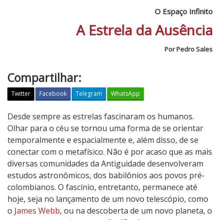
O Espaço Infinito
A Estrela da Ausência
Por Pedro Sales
Compartilhar:
Twitter
Facebook
Telegram
WhatsApp
O
Desde sempre as estrelas fascinaram os humanos.
E
Olhar para o céu se tornou uma forma de se orientar
s
temporalmente e espacialmente e, além disso, de se
p
conectar com o metafísico. Não é por acaso que as mais
a
diversas comunidades da Antiguidade desenvolveram
ç
estudos astronômicos, dos babilônios aos povos pré-
o
colombianos. O fascínio, entretanto, permanece até
I
hoje, seja no lançamento de um novo telescópio, como
n
o
James Webb
, ou na descoberta de um novo planeta, o