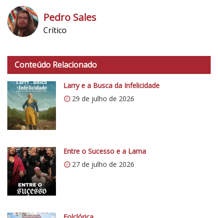
Pedro Sales
Crítico
h
t
Conteúdo Relacionado
t
p
Larry e a Busca da Infelicidade
s
29 de julho de 2026
:
/
/
i
0
Entre o Sucesso e a Lama
.
27 de julho de 2026
w
p
.
c
o
Folclórica