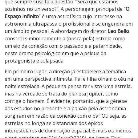
f
que sempre suscita a questão: “Será que estamos
i
sozinhos no universo?”. A personagem principal de “
O
n
Espaço Infinito
” é uma astrofísica cujo interesse na
i
astronomia ultrapassa o profissional e se engendra em
t
um âmbito pessoal. A abordagem do diretor
Leo Bello
o
constrói simbolicamente a (busca pela) estrela como
um elo de conexão com o passado e a paternidade,
neste drama psicológico em que a psique da
protagonista é colapsada.
Em primeiro lugar, a direção já estabelece a temática
em uma perspectiva intimista. Pai e filha olham o céu na
noite estrelada. A pequena pensa ter visto uma estrela,
mas na verdade se trata do planeta Júpiter, como
corrige o homem. É evidente, portanto, que a gênese
dos estudos no presente e a paixão pela astronomia
surgiram em razão da conexão com o pai. Ou seja, as
estrelas no longa se distanciam dos épicos
interestelares de dominação espacial. É mais ou menos