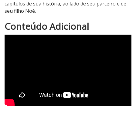
capítulos de sua história, ao lado de seu parceiro e de
seu filho Noé.
4
Conteúdo Adicional
N
o
t
a
d
o
C
r
í
t
i
c
o
5
1