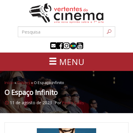
Uma
Pular
nova
para
opinião
o
sobre
conteúdo
a
sétima
arte
MENU
Início
»
Críticas
»
O Espaço Infinito
O Espaço Infinito
11 de agosto de 2023
Por
Pedro Sales