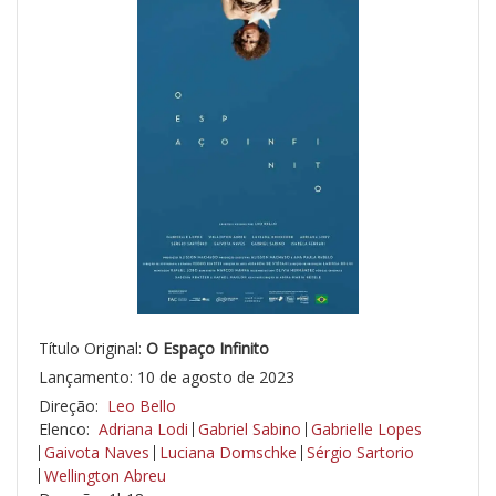
Título Original:
O Espaço Infinito
Lançamento: 10 de agosto de 2023
Direção:
Leo Bello
Elenco:
Adriana Lodi
Gabriel Sabino
Gabrielle Lopes
Gaivota Naves
Luciana Domschke
Sérgio Sartorio
Wellington Abreu