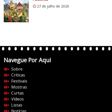
m
27 de julho de 2026
/
v
e
r
t
e
n
t
Navegue Por Aqui
e
s
Sobre
d
Críticas
o
Festivais
c
Mostras
i
Curtas
n
Vídeos
e
Listas
m
Notícias