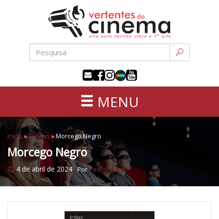
Uma
Pular
nova
para
opinião
o
sobre
conteúdo
a
sétima
arte
MENU
Início
»
Críticas
»
Morcego Negro
Morcego Negro
4 de abril de 2024
Por
Pedro Sales