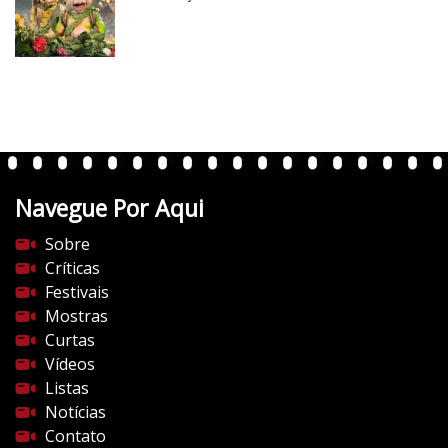
r
t
e
n
t
e
s
d
Navegue Por Aqui
o
c
Sobre
i
Críticas
n
Festivais
e
Mostras
m
Curtas
a
Vídeos
.
Listas
c
Notícias
o
Contato