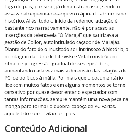
fuga do país, por si só, já demonstram isso, sendo o
assassinato-queima-de-arquivo o ápice do absurdismo
histórico. Aliás, todo o início da redemocratização é
bastante rico narrativamente, não é por acaso as
inserções da telenovela “O Marajá” que satirizava a
gestão de Collor, autointitulado caçador de Marajás.
Diante do fato de o inusitado ser intrínseco à história, a
montagem da obra de Litewski e Vidal constrói um
ritmo de progressão gradual desses episódios,
aumentando cada vez mais a dimensão das relações de
PC, de políticos à máfia. Por mais que o documentário
lide com muitos fatos e em alguns momentos se torne
cansativo por quase desorientar o espectador com
tantas informações, sempre mantém uma nova peça na
manga para formar o quebra-cabeça de PC Farias,
aquele tido como “vilão” do país.
3
Conteúdo Adicional
N