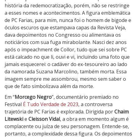
g
história da redemocratização, porém, não se restringe
o
a esses nomes e acontecimentos. A figura emblemática
N
de PC Farias, para mim, nunca foi o homem de bigode e
e
óculos escuros que estampava capas da Revista Veja,
g
dava depoimentos no Congresso ou alimentava os
r
noticiários com sua fuga mirabolante. Nasci dez anos
o
após o impeachment de Collor, tudo que sei sobre PC
está calcado no que li, ouvi e vi, incluindo uma foto que
jamais esquecerei: o cadáver do ex-tesoureiro ao lado
da namorada Suzana Marcolino, também morta. Essa
imagem sempre me assombrou, mesmo sem saber o
que de fato simbolizava além da morte.
Em “
Morcego Negro
”, documentário premiado no
Festival
É Tudo Verdade de 2023
, a controversa
trajetória de PC Farias é explorada. Dirigida por
Chaim
Litewski
e
Cleisson Vidal
, a obra em momento algum é
complacente ou juíza de seu personagem. Entende-se,
portanto, a complexidade dessa figura. Os depoimentos