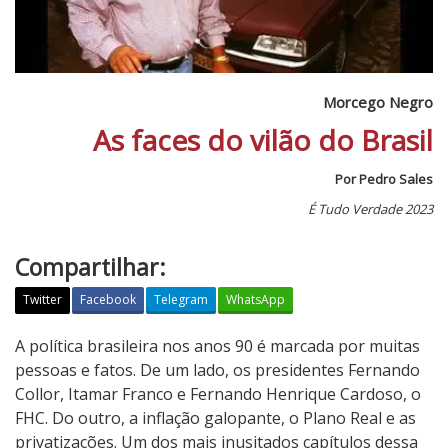
Morcego Negro
As faces do vilão do Brasil
Por Pedro Sales
É Tudo Verdade 2023
Compartilhar:
Twitter
Facebook
Telegram
WhatsApp
M
A política brasileira nos anos 90 é marcada por muitas
o
pessoas e fatos. De um lado, os presidentes Fernando
r
Collor, Itamar Franco e Fernando Henrique Cardoso, o
c
FHC. Do outro, a inflação galopante, o Plano Real e as
e
privatizações. Um dos mais inusitados capítulos dessa