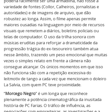
poderia facilmente ser uma armadilha, não fosse a
variedade de fontes (Collor, Calheiros, jornalistas e
autoridades) e de imagens de arquivo, que dão
robustez ao longa. Assim, o filme apenas permite
maiores ousadias na linguagem por meio de recursos
visuais que remetem a diários, boletins policiais ou
telas de computador. O uso da trilha sonora com
músicas eruditas para reforçar a dramaticidade da
progressão trágica do ex-tesoureiro também atua
nesse âmbito, trazendo um peso emocional que muitas
vezes o simples relato em frente a câmera não
consegue alcançar. Os únicos momentos em que isso
não funciona são com a repetição excessiva do
leitmotiv de tango a cada vez que mencionam o doleiro
La Salvia, com quem PC teve proximidade.
“
Morcego Negro
” é um longa que reconhece
plenamente a potência cinematográfica da inusitada
história de PC Farias. O tráfico de influência, as
negociações com empreiteiras, as investigações e a