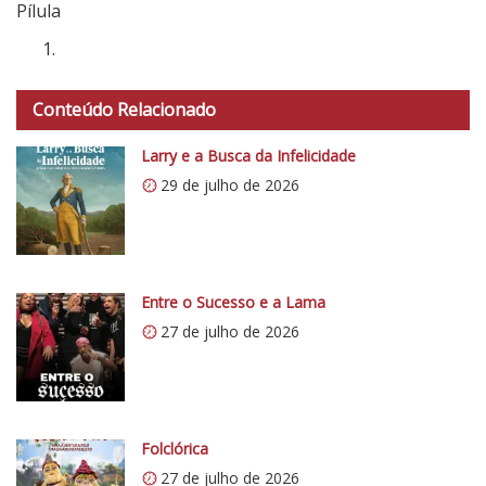
t
Pílula
t
p
s
Conteúdo Relacionado
:
/
Larry e a Busca da Infelicidade
/
29 de julho de 2026
i
0
.
w
p
Entre o Sucesso e a Lama
.
27 de julho de 2026
c
o
m
/
Folclórica
v
e
27 de julho de 2026