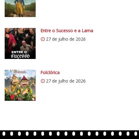
:
/
/
i
0
Entre o Sucesso e a Lama
.
27 de julho de 2026
w
p
.
c
Folclórica
o
27 de julho de 2026
m
/
v
e
r
t
e
n