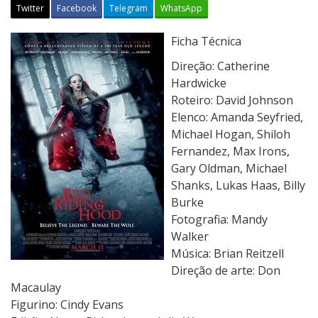
Twitter
Facebook
Telegram
WhatsApp
A
Ficha Técnica
G
Direção: Catherine
a
Hardwicke
r
Roteiro: David Johnson
o
Elenco: Amanda Seyfried,
t
Michael Hogan, Shiloh
a
Fernandez, Max Irons,
d
Gary Oldman, Michael
a
Shanks, Lukas Haas, Billy
C
Burke
a
Fotografia: Mandy
p
Walker
a
Música: Brian Reitzell
V
Direção de arte: Don
e
Macaulay
r
Figurino: Cindy Evans
m