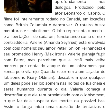
aprofundamento nos
diálogos. Produzido pelo
ator Leonardo di Caprio, O
filme foi inteiramente rodado no Canadá, em locações
como British Columbia e Vancouver. O roteiro busca
metáforas e simbolismos. O lobo representa o medo –
e a libertação – de cada um, funcionando como diretriz
contraditória. Valerie (Amanda Seyfried) está envolvida
com dois homens: seu amor Peter (Shiloh Fernandez) e
seu prometido Henry (Max Irons). Valerie planeja fugir
com Peter, mas percebem que a irmã mais velha
morreu por conta do ataque de um lobisomem que
ronda pelo vilarejo. Quando recorrem a um caçador de
lobisomens (Gary Oldman), descobrem que qualquer
um deles pode ser lobisomem nas noites de lua cheia e
seres humanos durante o dia. Valerie começa a
desconfiar que ela tem proximidade com o lobisomem,
o que faz dela suspeita das mortes ou possível isca.
Assim o longa inicia uma sucessão de tentativas e