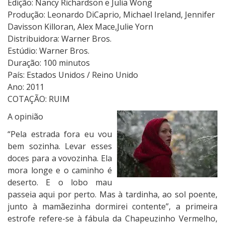
Edição: Nancy Richardson e Julia Wong
e
Produção: Leonardo DiCaprio, Michael Ireland, Jennifer
l
Davisson Killoran, Alex Mace,Julie Yorn
h
Distribuidora: Warner Bros.
a
Estúdio: Warner Bros.
Duração: 100 minutos
País: Estados Unidos / Reino Unido
Ano: 2011
COTAÇÃO: RUIM
A opinião
“Pela estrada fora eu vou
bem sozinha. Levar esses
doces para a vovozinha. Ela
mora longe e o caminho é
deserto. E o lobo mau
passeia aqui por perto. Mas à tardinha, ao sol poente,
junto à mamãezinha dormirei contente”, a primeira
estrofe refere-se à fábula da Chapeuzinho Vermelho,