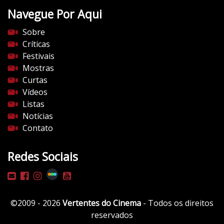
t
Navegue Por Aqui
e
s
Sobre
d
Críticas
o
Festivais
c
Mostras
i
Curtas
n
Vídeos
e
Listas
m
Notícias
a
Contato
.
c
Redes Sociais
o
m
/
w
©2009 - 2026
Vertentes do Cinema
- Todos os direitos
p
reservados
-