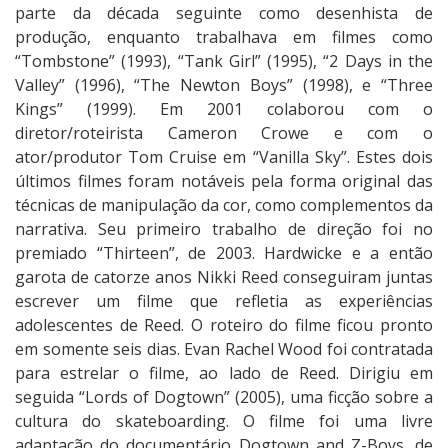
parte da década seguinte como desenhista de
produção, enquanto trabalhava em filmes como
“Tombstone” (1993), “Tank Girl” (1995), “2 Days in the
Valley” (1996), “The Newton Boys” (1998), e “Three
Kings” (1999). Em 2001 colaborou com o
diretor/roteirista Cameron Crowe e com o
ator/produtor Tom Cruise em “Vanilla Sky”. Estes dois
últimos filmes foram notáveis pela forma original das
técnicas de manipulação da cor, como complementos da
narrativa. Seu primeiro trabalho de direção foi no
premiado “Thirteen”, de 2003. Hardwicke e a então
garota de catorze anos Nikki Reed conseguiram juntas
escrever um filme que refletia as experiências
adolescentes de Reed. O roteiro do filme ficou pronto
em somente seis dias. Evan Rachel Wood foi contratada
para estrelar o filme, ao lado de Reed. Dirigiu em
seguida “Lords of Dogtown” (2005), uma ficção sobre a
cultura do skateboarding. O filme foi uma livre
adaptação do documentário Dogtown and Z-Boys, de