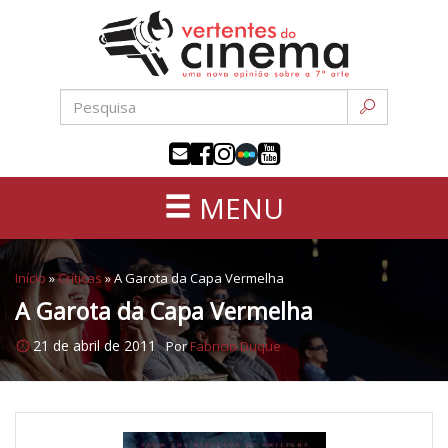
Uma
Pular
nova
para
opinião
o
sobre
conteúdo
a
sétima
arte
MENU
Início
»
Críticas
»
A Garota da Capa Vermelha
A Garota da Capa Vermelha
21 de abril de 2011
Por
Fabricio Duque