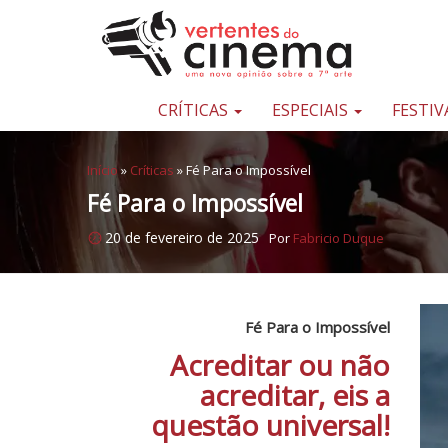
Pular para o conteúdo
Uma
nova
opinião
CRÍTICAS
ESPECIAIS
FESTIV
sobre
a
Início
»
Críticas
»
Fé Para o Impossível
sétima
Fé Para o Impossível
arte
20 de fevereiro de 2025
Por
Fabricio Duque
Fé Para o Impossível
Acreditar ou não
acreditar, eis a
questão universal!