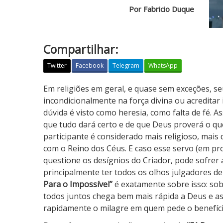
Por Fabricio Duque
Compartilhar:
Twitter
Facebook
Telegram
WhatsApp
F
Em religiões em geral, e quase sem exceções, s
é
incondicionalmente na força divina ou acreditar
P
dúvida é visto como heresia, como falta de fé. A
a
que tudo dará certo e de que Deus proverá o qu
r
participante é considerado mais religioso, mais d
a
com o Reino dos Céus. E caso esse servo (em pr
o
questione os desígnios do Criador, pode sofrer
I
principalmente ter todos os olhos julgadores de
m
Para o Impossível”
é exatamente sobre isso: sob
p
todos juntos chega bem mais rápida a Deus e 
o
rapidamente o milagre em quem pede o benefíci
s