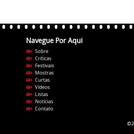
0
.
w
p
.
Navegue Por Aqui
c
o
Sobre
m
Críticas
/
Festivais
v
Mostras
e
Curtas
r
Vídeos
t
Listas
e
Notícias
n
Contato
t
e
©2
s
d