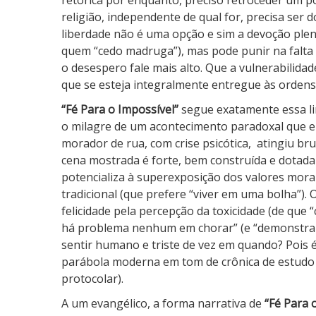
retórica por enquanto, preciso retroceder um p
religião, independente de qual for, precisa ser 
liberdade não é uma opção e sim a devoção plena
quem “cedo madruga”), mas pode punir na falta d
o desespero fale mais alto. Que a vulnerabilidad
que se esteja integralmente entregue às ordens 
“Fé Para o Impossível”
segue exatamente essa li
o milagre de um acontecimento paradoxal que 
morador de rua, com crise psicótica,
atingiu br
cena mostrada é forte, bem construída e dotada 
potencializa à superexposição dos valores morai
tradicional (que prefere “viver em uma bolha”)
felicidade pela percepção da toxicidade (de que 
há problema nenhum em chorar” (e “demonstrar 
sentir humano e triste de vez em quando? Pois 
parábola moderna em tom de crônica de estudo in
protocolar).
A um evangélico, a forma narrativa de
“Fé Para 