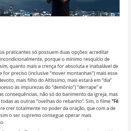
eus praticantes só possuem duas opções: acreditar
 incondicionalmente, porque o mínimo resquício de
ssim, quanto mais a crença for absoluta e inabalável de
e for preciso (inclusive “mover montanhas”) mais esse
evoto, mais filho do Altíssimo, mais estará em “dia”
ocesso às impurezas do “demônio”) “derrape” e
 as consequências, não só do banimento da igreja, mas
 todas as outras “ovelhas do rebanho”. Sim, o filme
“Fé
re crer totalmente no poder da oração, que com a de
assim o ser supremo consegue operar mais
o.