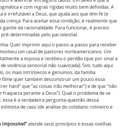
ouco e adentrar em alguns tabus. Um deles é que a
dogmática e com regras rígidas muito bem definidas. A
 e irrefutável a Deus, que ajuda aos que têm fé (e
a crença. Para aceitar essa condição, é realmente que
e ganhe da racionalidade. Para funcionar, é preciso
pré-determinadas pelo pai celestial.
nha. Quer imprimir aqui o passo-a-passo para receber
envolveu um casal de pastores norteamericanos. Um
utalmente a esposa e recebeu o perdão (que por sinal a
de violência sensorial não suavizada). Sim, tudo aqui
s, os mais intrínsecos e genuínos, da família
. O filme quer também desconstruir um pouco essa
“crer hard” que “as coisas irão melhorar”) e de que “não
fraqueza perante a Deus”). Qual o problema de se
é, essa é a verdadeira pergunta-questão dessa
timista de caso (de análise do cotidiano rotineiro e
o Impossível”
atende seus princípios e essas ovelhas