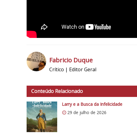
Fabricio Duque
Crítico | Editor Geral
h
t
t
Conteúdo Relacionado
p
s
Larry e a Busca da Infelicidade
:
29 de julho de 2026
/
/
i