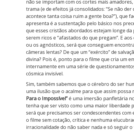
não se importam com os cortes mais amadores, ó
trama (e de efeitos já consolidados: “Se não de
acontece tanta coisa ruim a gente boa?”), que f
apresenta é a sustentação pelo básico nos precei
que esses cristãos abordados estejam longe da
serem ricos e “afastados do que pregam”. E aos 
ou os agnósticos, será que conseguem encontrar
câmeras lentas? De que um “exército” de salvaç
divina? Pois é, ponto para o filme que cria um 
internamente em uma série de questionamentos 
cósmica invisível.
Sim, também sabemos que o cérebro do ser hum
uma ilusão que o acalme para que assim possa re
Para o Impossível”
é uma imersão panfletária no 
tenha que ser visto como uma maior liberdade p
será que precisamos ser condescendentes com es
o filme sem cotação, crítica e nenhuma elucubr
irracionalidade do não saber nada e só seguir o 