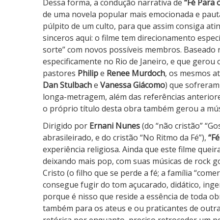
Dessa forma, a condução narrativa de
“Fé Para 
s
de uma novela popular mais emocionada e paut
í
púlpito de um culto, para que assim consiga atin
v
sinceros aqui: o filme tem direcionamento especí
e
sorte” com novos possíveis membros. Baseado nu
l
especificamente no Rio de Janeiro, e que gerou o
pastores
Philip
e
Renee Murdoch
, os mesmos at
Dan Stulbach
e
Vanessa Giácomo
) que sofreram
longa-metragem, além das referências anterior
o próprio título desta obra também gerou a m
Dirigido por
Ernani Nunes
(do “não cristão” “Gos
abrasileirado, e do cristão “No Ritmo da Fé”),
“Fé
experiência religiosa. Ainda que este filme quei
deixando mais pop, com suas músicas de rock gos
Cristo (o filho que se perde a fé; a família “c
consegue fugir do tom açucarado, didático, ing
porque é nisso que reside a essência de toda ob
também para os ateus e ou praticantes de outras 