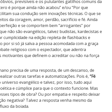
bvios, previsíveis e os pululantes gatilhos comuns da
r cero é porque ainda não acabou” e/ou “Por que
acilitam sua condução sem inovações técnicas. O que se
tos da coragem, amor, perdão, sacrifício e fé. Ainda
 perfeição e se comportem bem “arrogantes” por
que não são evangélicos, talvez budistas, kardecistas e
 cumplicidade na edição repleta de flashbacks e
ão por si só já salva a pessoa acomodada com a graça
embate religioso com o espectador, que adentra
motivantes que definem o acreditar ou não na força
ano precisa de uma resposta, de um descanso, de
alizar outras tarefas e automatizações. Pois é,
“Fé
universo evangélico e talvez, por isso, tudo aqui
oética e cúmplice para que o contexto funcione. Mas
ses tipos de obra? Ou por empatia e respeito deixar
ação negativa? Talvez a resposta venha mesmo da
fluxo da boiada.