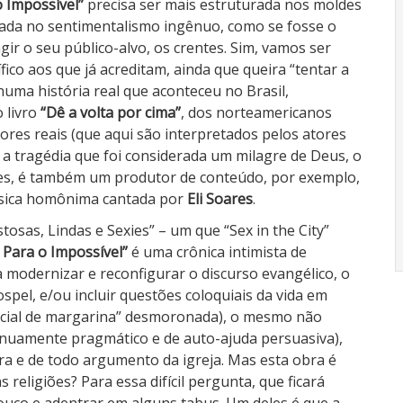
o Impossível”
precisa ser mais estruturada nos moldes
ada no sentimentalismo ingênuo, como se fosse o
gir o seu público-alvo, os crentes. Sim, vamos ser
fico aos que já acreditam, ainda que queira “tentar a
ma história real que aconteceu no Brasil,
 livro
“Dê a volta por cima”
, dos norteamericanos
ores reais (que aqui são interpretados pelos atores
 a tragédia que foi considerada um milagre de Deus, o
es, é também um produtor de conteúdo, por exemplo,
úsica homônima cantada por
Eli Soares
.
tosas, Lindas e Sexies” – um que “Sex in the City”
 Para o Impossível”
é uma crônica intimista de
ra modernizar e reconfigurar o discurso evangélico, o
pel, e/ou incluir questões coloquiais da vida em
omercial de margarina” desmoronada), o mesmo não
enuamente pragmático e de auto-ajuda persuasiva),
ra e de todo argumento da igreja. Mas esta obra é
religiões? Para essa difícil pergunta, que ficará