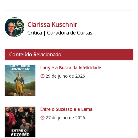
5
1
Clarissa Kuschnir
Crítica | Curadora de Curtas
h
t
Conteúdo Relacionado
t
p
Larry e a Busca da Infelicidade
s
29 de julho de 2026
:
/
/
i
0
Entre o Sucesso e a Lama
.
27 de julho de 2026
w
p
.