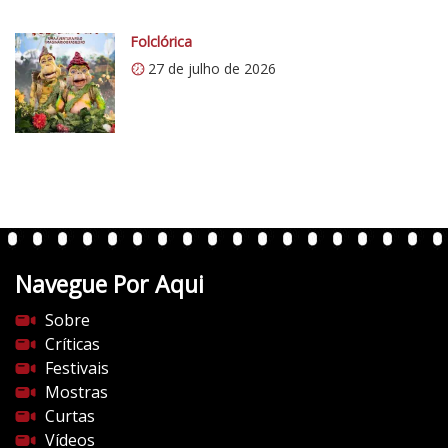
c
o
Folclórica
m
27 de julho de 2026
/
v
e
r
t
e
n
t
Navegue Por Aqui
e
s
Sobre
d
Críticas
o
Festivais
c
Mostras
i
Curtas
n
Vídeos