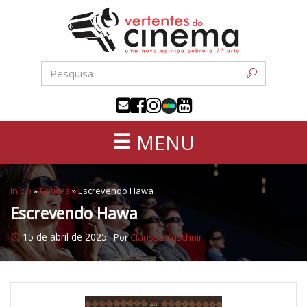
Uma
Pular
nova
para
opinião
o
sobre
conteúdo
a
sétima
arte
MENU
Início
»
Críticas
»
Escrevendo Hawa
Escrevendo Hawa
15 de abril de 2025
Por
Clarissa Kuschnir