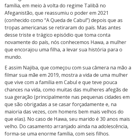
n
família, em meio à volta do regime Talibã no
d
Afeganistão, que reassumiu o poder em 2021
o
(conhecido como “A Queda de Cabul”) depois que as
H
tropas americanas se retiraram do país. Mas antes
a
desse triste e trágico episódio que toma conta
w
novamente do país, nós conhecemos Hawa, a mulher
a
que encorajou uma filha, a levar sua história para o
mundo.
E assim Najiba, que começou com sua câmera na mão a
filmar sua mãe em 2019, mostra a vida de uma mulher
que vive com a família em Cabul e que teve pouca
chances na vida, como muitas das mulheres afegãs de
sua geração (principalmente nas pequenas cidades em
que são obrigadas a se casar forçadamente e, na
maioria das vezes, com homens bem mais velhos do
que elas). No caso de Hawa, seu marido é 30 anos mais
velho. Do casamento arranjado ainda na adolescência,
forma-se uma enorme família, com seis filhos.