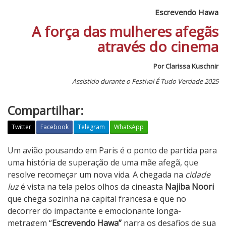
Escrevendo Hawa
A força das mulheres afegãs
através do cinema
Por Clarissa Kuschnir
Assistido durante o Festival É Tudo Verdade 2025
Compartilhar:
Twitter
Facebook
Telegram
WhatsApp
E
Um avião pousando em Paris é o ponto de partida para
s
uma história de superação de uma mãe afegã, que
c
resolve recomeçar um nova vida. A chegada na
cidade
r
luz
é vista na tela pelos olhos da cineasta
Najiba Noori
e
que chega sozinha na capital francesa e que no
v
decorrer do impactante e emocionante longa-
e
metragem “
Escrevendo Hawa”
narra os desafios de sua